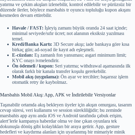
yatırma ve çekim akışları izlenebilir, kontrol edilebilir ve pürüzsüz bir
düzende ilerler, böylece marsbahis tr oyuncu topluluğu kupon akışını
kesmeden devam ettirebilir.
Havale / FAST:
İşleyiş zamanı büyük oranda 24 saat içinde;
minimal seviyede/sıfır ücret; not alanının eksiksiz yazılması
temel.
Kredi/Banka Kartı:
3D Secure akışı; iade bankaya göre kısa
birkaç gün; ad-soyad ile kayıt adı eşleşmeli.
E-cüzdan:
Eş zamanlı fon yansıması; asgari minimum limit;
KYC onayı ivmelendirir.
Ön ödemeli / kupon:
Seri yatırma; withdrawal aşamasında ilk
olarak farklı bir kanala transfer koşulu gerekebilir.
Mobil akış (uygulama):
Ön ayar ve tercihler; başarısız işlem
otomatik retry ile kaybolmaz.
Marsbahis Mobil Akış: App, APK ve İndirilebilir Versiyonlar
Taşınabilir ortamda akış bekleyen üyeler için akışın omurgası, tasarım
cevap süresi, veri kullanımı ve session sürekliliğidir; bu zeminde
marsbahis app aynı anda iOS ve Android tarafında çabuk erişim,
alert’lerle kampanya haberdar olma ve öne çıkan oyunlara tek
dokunuşla dönüş gibi kolaylıkları bir araya getirir. App, gesture
hedefleri ve kaydırma alanları için uyarlanmış bir mimariyle minik