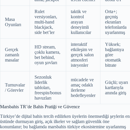
Rulet
taktik ve
Orta+;
versiyonları,
kontrol
geçmiş
Masa
multi-hand
arayan
ekranları
Oyunları
blackjack,
deneyimli
telefonlarda
side bet’ler
kullanıcılar
uyarlanmış
interaktif
Yüksek;
HD stream,
Gerçek
etkileşim ve
bağlantıya
çoklu kamera,
zamanlı
gerçek salon
göre
bet behind,
masalar
atmosferi
otomatik
oyun şovları
isteyenler
bitrate
Sezonluk
mücadele ve
liderlik
Güçlü; uyarı
Turnuvalar
amaç odaklı
tabloları,
kartlarıyla
/ Görevler
ilerleme
freespin/bonus
anında giriş
hedefleyenler
havuzları
Marsbahis TR’de Bahis Pratiği ve Güvence
Türkiye’de dijital bahis tercih edilirken üyelerin önemsediği şeylerin en
üstünde durmayan giriş, açık ilkeler ve sağlam güvenlik öne
konumlanır; bu bağlamda marsbahis türkiye ekosistemine uyarlanmış