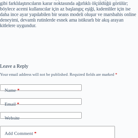
gibi farklılaştırıcıların karar noktasında ağırlıklı ölçüldüğü görülür;
böylece acemi kullanıcılar için az başlangıç eşiği, kıdemliler için ise
daha ince ayar yapılabilen bir seans modeli oluşur ve marsbahis online
deneyimi, devamlı rutinlerde esnek ama istikrarlı bir akış arayan
kitlelere uygundur.
Leave a Reply
Your email address will not be published.
Required fields are marked
*
Name
*
Email
*
Website
Add Comment
*