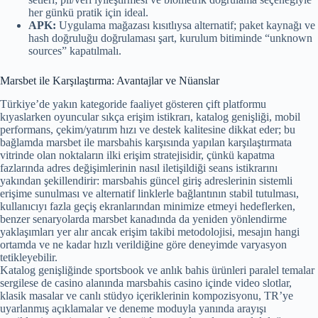
her günkü pratik için ideal.
APK:
Uygulama mağazası kısıtlıysa alternatif; paket kaynağı ve
hash doğruluğu doğrulaması şart, kurulum bitiminde “unknown
sources” kapatılmalı.
Marsbet ile Karşılaştırma: Avantajlar ve Nüanslar
Türkiye’de yakın kategoride faaliyet gösteren çift platformu
kıyaslarken oyuncular sıkça erişim istikrarı, katalog genişliği, mobil
performans, çekim/yatırım hızı ve destek kalitesine dikkat eder; bu
bağlamda marsbet ile marsbahis karşısında yapılan karşılaştırmata
vitrinde olan noktaların ilki erişim stratejisidir, çünkü kapatma
fazlarında adres değişimlerinin nasıl iletişildiği seans istikrarını
yakından şekillendirir: marsbahis güncel giriş adreslerinin sistemli
erişime sunulması ve alternatif linklerle bağlantının stabil tutulması,
kullanıcıyı fazla geçiş ekranlarından minimize etmeyi hedeflerken,
benzer senaryolarda marsbet kanadında da yeniden yönlendirme
yaklaşımları yer alır ancak erişim takibi metodolojisi, mesajın hangi
ortamda ve ne kadar hızlı verildiğine göre deneyimde varyasyon
tetikleyebilir.
Katalog genişliğinde sportsbook ve anlık bahis ürünleri paralel temalar
sergilese de casino alanında marsbahis casino içinde video slotlar,
klasik masalar ve canlı stüdyo içeriklerinin kompozisyonu, TR’ye
uyarlanmış açıklamalar ve deneme moduyla yanında arayışı