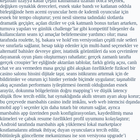
keşifdan uzayya kadar çeşitli katmanlara uzanan bolca seçenek,
değişken oynaklık dereceleri, esnek stake bandı ve katlanan oddsla
birleştiğinde hem acemi oyuncular hem de kıdemli oyuncular için
esnek bir tempo oluşturur; yeni nesil sinema tadındaki slotlarda
dramatik geçişler, açılan diziler ve çok katmanlı bonus turları artarken,
turnuva yapıları ve günlük challenge’lar gibi kompetitif bileşenler da
kullanıcıların seans içi amaçlar belirlemesine yardımcı olur; masa
tarafında roulette, bj, bakara ve hold’em versiyonları çeşitli rule setleri
ve sınırlarla sağlanır, hesap takip edenler için multi-hand seçenekler ve
alternatif bahisler devreye girer, istatistik görüntüleri da son çevrimlere
dayanarak oyun planı oluşturmayı rahatlatır; gerçek zamanlı tarafta
gerçek croupier’ler eşliğinde aktarılan tablolar, farklı görüş açısı, canlı
chat ve ara vermeden masa geçişi gibi akışkan özelliklerle fiziksel bir
casino salonu hissini dijitale taşır, seans istikrarını artırmak için de
bildirimler ve oturum içi hintler yerinde biçimde uygulanır; taşınabilir
akış açısından performans iyileştirmesi önemli olduğundan esnek
arayüz, dokunma bölgelerinin doğru mapping’i ve düşük latency
düşük flow tercih edilir, hat oynaklığında akıllı stream ayarı akışı korur;
bu çerçevede marsbahis casino indir imkânı, web web istemcisi dışında
mobil app’i seçenler için daha tutarlı bir oturum sağlar, ayrıca
marsbahis app üzerinden push konfigürasyonları, kaydedilmiş masa
kümeleri ve çabuk resume özellikleri profil uyumunu kolaylaştırır;
Android tarafında marsbahis apk yüklemesi lokal marketplace
kısıtlamalarını atlmak ihtiyaç duyan oyuncularca tercih edilir,
bütünleşik güncelleme mekanizması ise son versiyona upgrade’i