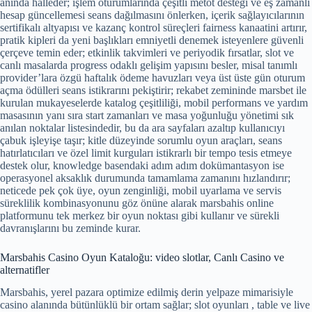
anında halleder; işlem oturumlarında çeşitli metot desteği ve eş zamanlı
hesap güncellemesi seans dağılmasını önlerken, içerik sağlayıcılarının
sertifikalı altyapısı ve kazanç kontrol süreçleri fairness kanaatini artırır,
pratik kipleri da yeni başlıkları emniyetli denemek isteyenlere güvenli
çerçeve temin eder; etkinlik takvimleri ve periyodik fırsatlar, slot ve
canlı masalarda progress odaklı gelişim yapısını besler, misal tanımlı
provider’lara özgü haftalık ödeme havuzları veya üst üste gün oturum
açma ödülleri seans istikrarını pekiştirir; rekabet zemininde marsbet ile
kurulan mukayeselerde katalog çeşitliliği, mobil performans ve yardım
masasının yanı sıra start zamanları ve masa yoğunluğu yönetimi sık
anılan noktalar listesindedir, bu da ara sayfaları azaltıp kullanıcıyı
çabuk işleyişe taşır; kitle düzeyinde sorumlu oyun araçları, seans
hatırlatıcıları ve özel limit kurguları istikrarlı bir tempo tesis etmeye
destek olur, knowledge basendaki adım adım dokümantasyon ise
operasyonel aksaklık durumunda tamamlama zamanını hızlandırır;
neticede pek çok üye, oyun zenginliği, mobil uyarlama ve servis
süreklilik kombinasyonunu göz önüne alarak marsbahis online
platformunu tek merkez bir oyun noktası gibi kullanır ve sürekli
davranışlarını bu zeminde kurar.
Marsbahis Casino Oyun Kataloğu: video slotlar, Canlı Casino ve
alternatifler
Marsbahis, yerel pazara optimize edilmiş derin yelpaze mimarisiyle
casino alanında bütünlüklü bir ortam sağlar; slot oyunları , table ve live