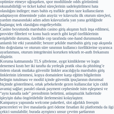
optimize etmeye uğraşırken, spor modülünde odds görünümü
okunabilirliği ve ticket kabul süreçlerinin sadeleştirilmesi hata
olasılığını indirger; mars bahis eş trafikle gelen taze kullanıcıların
adaptasyon döneminde yalın arayüz ve kılavuzlu ilk oturum süreçleri,
yardım masasındaki adım adım kılavuzlarla yan yana geldiğinde
başlangıç terk olasılığını engelleyebilir.
Casino boyutunda marsbahis casino giriş akışının hızlı inşa edilmesi,
provider filtreleri ve konu bazlı search gibi keşif özelliklerinin
erişilebilir durumu, özellikle cep tarafında one-hand durumunda
anlamlı bir etki yaratabilir; benzer şekilde marsbahis giriş yap akışında
bio doğrulama ve oturum süre sınırının kullanıcı özelliklerine uyarınca
ayarlanması, oturum integritesini korurken tekrarlı re-auth frekansını
düşürür.
Koruma katmanında TLS şifreleme, aygıt kimlikleme ve login
denemesi kısıtı her iki tarafta da yerleşik pratik olsa da phishing’e
önlem olarak mutlaka güvenilir linkler aracılığıyla marsbahis giriş
linklerinin izlenmesi, kopya domainlere karşı eğitim bilgilerinin
belirgin tutulması ve modül içinde güvenlik ipuçlarının durumsal
biçimde gösterilmesi, ortak şebekelerde gezen kullanıcılar için ciddi
avantaj sağlar; paralel olarak payment cephesinde isim eşleşmesi ve
“aynı kanalla iade” prensibinin belirtimi, anlaşmazlık hallerinde
işleyişin daha öngörülebilir ilerlemesini kolaylaştırır.
Kampanya yapısında welcome paketleri, slot ağırlıklı freespin
pencereleri ve live masalarda geri ödeme fırsatları iki platformda da ilgi
çekici sunulabilir; burada ayrıştırıcı unsur çevrim şartlarının