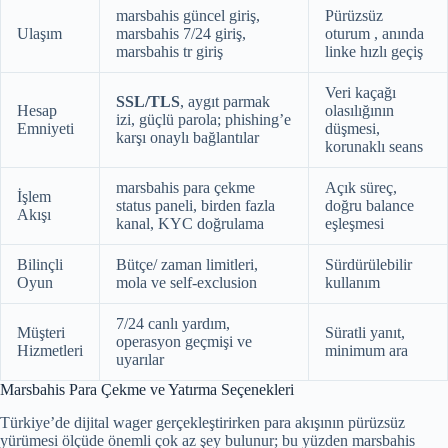
marsbahis güncel giriş,
Pürüzsüz
Ulaşım
marsbahis 7/24 giriş,
oturum , anında
marsbahis tr giriş
linke hızlı geçiş
Veri kaçağı
SSL/TLS
, aygıt parmak
Hesap
olasılığının
izi, güçlü parola; phishing’e
Emniyeti
düşmesi,
karşı onaylı bağlantılar
korunaklı seans
marsbahis para çekme
Açık süreç,
İşlem
status paneli, birden fazla
doğru balance
Akışı
kanal, KYC doğrulama
eşleşmesi
Bilinçli
Bütçe/ zaman limitleri,
Sürdürülebilir
Oyun
mola ve self-exclusion
kullanım
7/24 canlı yardım,
Müşteri
Süratli yanıt,
operasyon geçmişi ve
Hizmetleri
minimum ara
uyarılar
Marsbahis Para Çekme ve Yatırma Seçenekleri
Türkiye’de dijital wager gerçekleştirirken para akışının pürüzsüz
yürümesi ölçüde önemli çok az şey bulunur; bu yüzden marsbahis