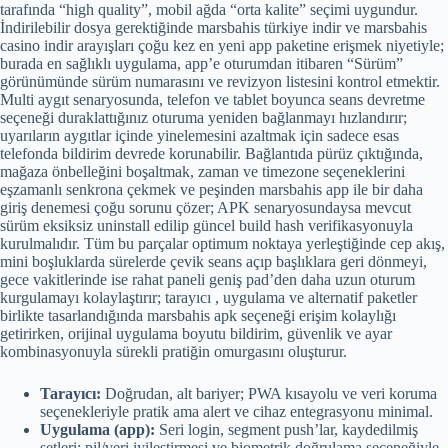
tarafında “high quality”, mobil ağda “orta kalite” seçimi uygundur.
İndirilebilir dosya gerektiğinde marsbahis türkiye indir ve marsbahis
casino indir arayışları çoğu kez en yeni app paketine erişmek niyetiyle;
burada en sağlıklı uygulama, app’e oturumdan itibaren “Sürüm”
görünümünde sürüm numarasını ve revizyon listesini kontrol etmektir.
Multi aygıt senaryosunda, telefon ve tablet boyunca seans devretme
seçeneği duraklattığınız oturuma yeniden bağlanmayı hızlandırır;
uyarıların aygıtlar içinde yinelemesini azaltmak için sadece esas
telefonda bildirim devrede korunabilir. Bağlantıda pürüz çıktığında,
mağaza önbelleğini boşaltmak, zaman ve timezone seçeneklerini
eşzamanlı senkrona çekmek ve peşinden marsbahis app ile bir daha
giriş denemesi çoğu sorunu çözer; APK senaryosundaysa mevcut
sürüm eksiksiz uninstall edilip güncel build hash verifikasyonuyla
kurulmalıdır. Tüm bu parçalar optimum noktaya yerleştiğinde cep akış,
mini boşluklarda sürelerde çevik seans açıp başlıklara geri dönmeyi,
gece vakitlerinde ise rahat paneli geniş pad’den daha uzun oturum
kurgulamayı kolaylaştırır; tarayıcı , uygulama ve alternatif paketler
birlikte tasarlandığında marsbahis apk seçeneği erişim kolaylığı
getirirken, orijinal uygulama boyutu bildirim, güvenlik ve ayar
kombinasyonuyla sürekli pratiğin omurgasını oluşturur.
Tarayıcı:
Doğrudan, alt bariyer; PWA kısayolu ve veri koruma
seçenekleriyle pratik ama alert ve cihaz entegrasyonu minimal.
Uygulama (app):
Seri login, segment push’lar, kaydedilmiş
setleri; pil/veri iyileştirmesi ve biometrik doğrulama seçeneğiyle