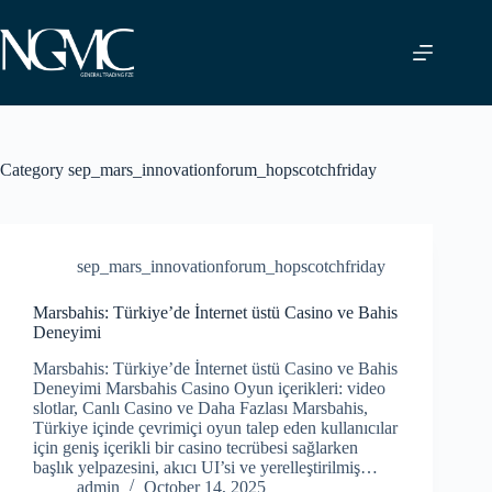
Skip
to
content
Category
sep_mars_innovationforum_hopscotchfriday
sep_mars_innovationforum_hopscotchfriday
Marsbahis: Türkiye’de İnternet üstü Casino ve Bahis
Deneyimi
Marsbahis: Türkiye’de İnternet üstü Casino ve Bahis
Deneyimi Marsbahis Casino Oyun içerikleri: video
slotlar, Canlı Casino ve Daha Fazlası Marsbahis,
Türkiye içinde çevrimiçi oyun talep eden kullanıcılar
için geniş içerikli bir casino tecrübesi sağlarken
başlık yelpazesini, akıcı UI’si ve yerelleştirilmiş…
admin
October 14, 2025