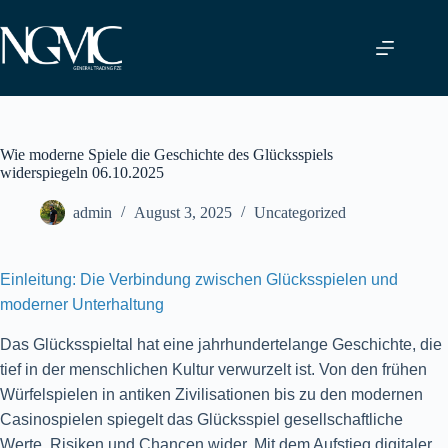
Skip
to
content
Wie moderne Spiele die Geschichte des Glücksspiels
widerspiegeln 06.10.2025
admin
August 3, 2025
Uncategorized
Einleitung: Die Verbindung zwischen Glücksspielen und
moderner Unterhaltung
Das Glücksspieltal hat eine jahrhundertelange Geschichte, die
tief in der menschlichen Kultur verwurzelt ist. Von den frühen
Würfelspielen in antiken Zivilisationen bis zu den modernen
Casinospielen spiegelt das Glücksspiel gesellschaftliche
Werte, Risiken und Chancen wider. Mit dem Aufstieg digitaler