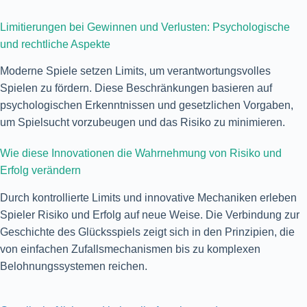
Limitierungen bei Gewinnen und Verlusten: Psychologische
und rechtliche Aspekte
Moderne Spiele setzen Limits, um verantwortungsvolles
Spielen zu fördern. Diese Beschränkungen basieren auf
psychologischen Erkenntnissen und gesetzlichen Vorgaben,
um Spielsucht vorzubeugen und das Risiko zu minimieren.
Wie diese Innovationen die Wahrnehmung von Risiko und
Erfolg verändern
Durch kontrollierte Limits und innovative Mechaniken erleben
Spieler Risiko und Erfolg auf neue Weise. Die Verbindung zur
Geschichte des Glücksspiels zeigt sich in den Prinzipien, die
von einfachen Zufallsmechanismen bis zu komplexen
Belohnungssystemen reichen.