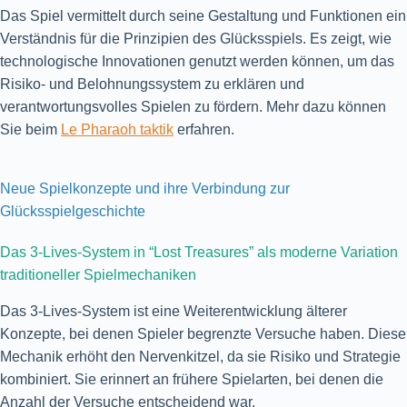
Das Spiel vermittelt durch seine Gestaltung und Funktionen ein
Verständnis für die Prinzipien des Glücksspiels. Es zeigt, wie
technologische Innovationen genutzt werden können, um das
Risiko- und Belohnungssystem zu erklären und
verantwortungsvolles Spielen zu fördern. Mehr dazu können
Sie beim
Le Pharaoh taktik
erfahren.
Neue Spielkonzepte und ihre Verbindung zur
Glücksspielgeschichte
Das 3-Lives-System in “Lost Treasures” als moderne Variation
traditioneller Spielmechaniken
Das 3-Lives-System ist eine Weiterentwicklung älterer
Konzepte, bei denen Spieler begrenzte Versuche haben. Diese
Mechanik erhöht den Nervenkitzel, da sie Risiko und Strategie
kombiniert. Sie erinnert an frühere Spielarten, bei denen die
Anzahl der Versuche entscheidend war.