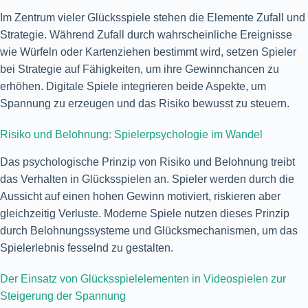
Im Zentrum vieler Glücksspiele stehen die Elemente Zufall und
Strategie. Während Zufall durch wahrscheinliche Ereignisse
wie Würfeln oder Kartenziehen bestimmt wird, setzen Spieler
bei Strategie auf Fähigkeiten, um ihre Gewinnchancen zu
erhöhen. Digitale Spiele integrieren beide Aspekte, um
Spannung zu erzeugen und das Risiko bewusst zu steuern.
Risiko und Belohnung: Spielerpsychologie im Wandel
Das psychologische Prinzip von Risiko und Belohnung treibt
das Verhalten in Glücksspielen an. Spieler werden durch die
Aussicht auf einen hohen Gewinn motiviert, riskieren aber
gleichzeitig Verluste. Moderne Spiele nutzen dieses Prinzip
durch Belohnungssysteme und Glücksmechanismen, um das
Spielerlebnis fesselnd zu gestalten.
Der Einsatz von Glücksspielelementen in Videospielen zur
Steigerung der Spannung