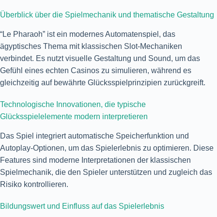
Überblick über die Spielmechanik und thematische Gestaltung
“Le Pharaoh” ist ein modernes Automatenspiel, das
ägyptisches Thema mit klassischen Slot-Mechaniken
verbindet. Es nutzt visuelle Gestaltung und Sound, um das
Gefühl eines echten Casinos zu simulieren, während es
gleichzeitig auf bewährte Glücksspielprinzipien zurückgreift.
Technologische Innovationen, die typische
Glücksspielelemente modern interpretieren
Das Spiel integriert automatische Speicherfunktion und
Autoplay-Optionen, um das Spielerlebnis zu optimieren. Diese
Features sind moderne Interpretationen der klassischen
Spielmechanik, die den Spieler unterstützen und zugleich das
Risiko kontrollieren.
Bildungswert und Einfluss auf das Spielerlebnis