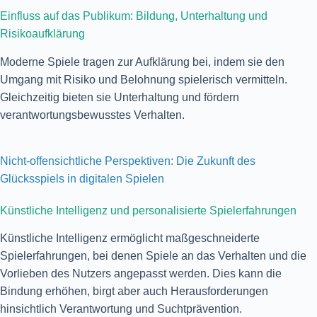
Einfluss auf das Publikum: Bildung, Unterhaltung und
Risikoaufklärung
Moderne Spiele tragen zur Aufklärung bei, indem sie den
Umgang mit Risiko und Belohnung spielerisch vermitteln.
Gleichzeitig bieten sie Unterhaltung und fördern
verantwortungsbewusstes Verhalten.
Nicht-offensichtliche Perspektiven: Die Zukunft des
Glücksspiels in digitalen Spielen
Künstliche Intelligenz und personalisierte Spielerfahrungen
Künstliche Intelligenz ermöglicht maßgeschneiderte
Spielerfahrungen, bei denen Spiele an das Verhalten und die
Vorlieben des Nutzers angepasst werden. Dies kann die
Bindung erhöhen, birgt aber auch Herausforderungen
hinsichtlich Verantwortung und Suchtprävention.