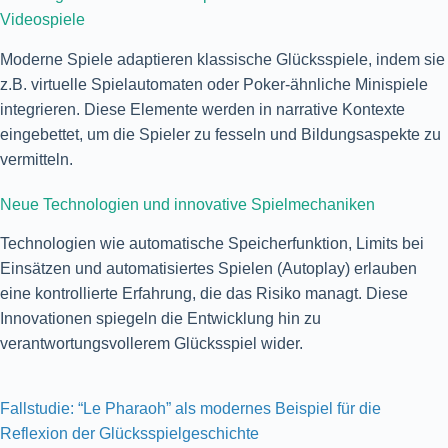
Videospiele
Moderne Spiele adaptieren klassische Glücksspiele, indem sie
z.B. virtuelle Spielautomaten oder Poker-ähnliche Minispiele
integrieren. Diese Elemente werden in narrative Kontexte
eingebettet, um die Spieler zu fesseln und Bildungsaspekte zu
vermitteln.
Neue Technologien und innovative Spielmechaniken
Technologien wie automatische Speicherfunktion, Limits bei
Einsätzen und automatisiertes Spielen (Autoplay) erlauben
eine kontrollierte Erfahrung, die das Risiko managt. Diese
Innovationen spiegeln die Entwicklung hin zu
verantwortungsvollerem Glücksspiel wider.
Fallstudie: “Le Pharaoh” als modernes Beispiel für die
Reflexion der Glücksspielgeschichte