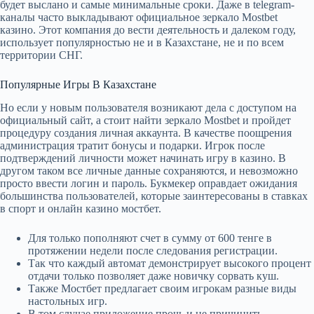
будет выслано и самые минимальные сроки. Даже в telegram-
каналы часто выкладывают официальное зеркало Mostbet
казино. Этот компания до вести деятельность и далеком году,
использует популярностью не и в Казахстане, не и по всем
территории СНГ.
Популярные Игры В Казахстане
Но если у новым пользователя возникают дела с доступом на
официальный сайт, а стоит найти зеркало Mostbet и пройдет
процедуру создания личная аккаунта. В качестве поощрения
администрация тратит бонусы и подарки. Игрок после
подтверждений личности может начинать игру в казино. В
другом таком все личные данные сохраняются, и невозможно
просто ввести логин и пароль. Букмекер оправдает ожидания
большинства пользователей, которые заинтересованы в ставках
в спорт и онлайн казино мостбет.
Для только пополняют счет в сумму от 600 тенге в
протяжении недели после следования регистрации.
Так что каждый автомат демонстрирует высокого процент
отдачи только позволяет даже новичку сорвать куш.
Также Мостбет предлагает своим игрокам разные виды
настольных игр.
В том случае приложение прочь и не причинить