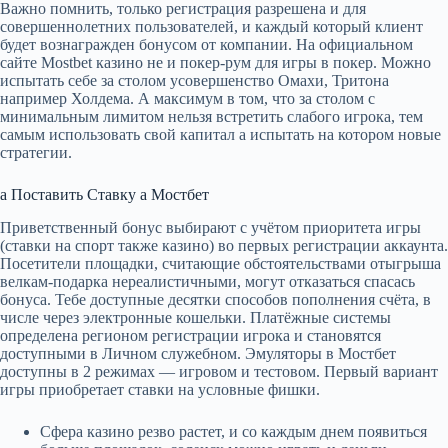
Важно помнить, только регистрация разрешена и для
совершеннолетних пользователей, и каждый который клиент
будет вознагражден бонусом от компании. На официальном
сайте Mostbet казино не и покер-рум для игры в покер. Можно
испытать себе за столом усовершенство Омахи, Тритона
например Холдема. А максимум в том, что за столом с
минимальным лимитом нельзя встретить слабого игрока, тем
самым использовать свой капитал а испытать на котором новые
стратегии.
а Поставить Ставку а Мостбет
Приветственный бонус выбирают с учётом приоритета игры
(ставки на спорт также казино) во первых регистрации аккаунта.
Посетители площадки, считающие обстоятельствами отыгрыша
велкам-подарка нереалистичными, могут отказаться спасась
бонуса. Тебе доступные десятки способов пополнения счёта, в
числе через электронные кошельки. Платёжные системы
определена регионом регистрации игрока и становятся
доступными в Личном служебном. Эмуляторы в Мостбет
доступны в 2 режимах — игровом и тестовом. Первый вариант
игры приобретает ставки на условные фишки.
Сфера казино резво растет, и со каждым днем появиться