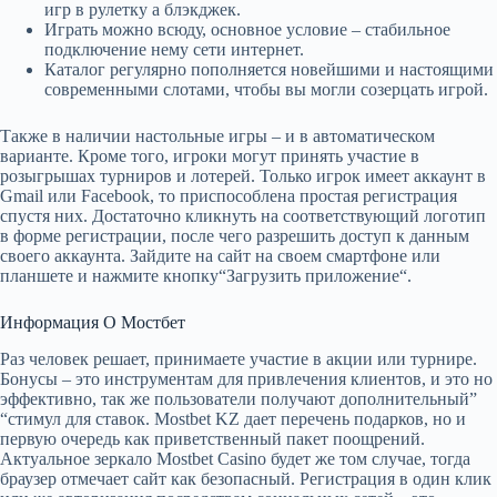
игр в рулетку а блэкджек.
Играть можно всюду, основное условие – стабильное
подключение нему сети интернет.
Каталог регулярно пополняется новейшими и настоящими
современными слотами, чтобы вы могли созерцать игрой.
Также в наличии настольные игры – и в автоматическом
варианте. Кроме того, игроки могут принять участие в
розыгрышах турниров и лотерей. Только игрок имеет аккаунт в
Gmail или Facebook, то приспособлена простая регистрация
спустя них. Достаточно кликнуть на соответствующий логотип
в форме регистрации, после чего разрешить доступ к данным
своего аккаунта. Зайдите на сайт на своем смартфоне или
планшете и нажмите кнопку“Загрузить приложение“.
Информация О Мостбет
Раз человек решает, принимаете участие в акции или турнире.
Бонусы – это инструментам для привлечения клиентов, и это но
эффективно, так же пользователи получают дополнительный”
“стимул для ставок. Mostbet KZ дает перечень подарков, но и
первую очередь как приветственный пакет поощрений.
Актуальное зеркало Mostbet Casino будет же том случае, тогда
браузер отмечает сайт как безопасный. Регистрация в один клик