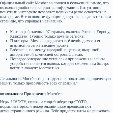
Официальный сайт Mostbet выполнен в бело-синей гамме, что
позволяет удобство восприятия информации. Интуитивно
понятный интерфейс позволяет новичкам резво освоиться на
платформе. Все основные функции доступны на единственным
странице, что упрощает навигацию.
Казино работаешь в 97 странах, включая Россию, Европу,
Казахстан, Турцию только другие регионы.
Платформа Mostbet предлагает всё необходимое для
азартной игры на высшем уровне.
Работаешь по международной лицензии, выданной
авторитетной комиссией острова Curacao.
Псевдорасследование установки приложения и вашем
устройстве появится иконка, которая сможем вам быстро
войти в аккаунт Мостбет Кз.
Легальность Мостбет гарантирует пользователям юридическую
защиту только прозрачность всех операций.”
возможности Приложения Мостбет
Игры LIVE/TV, ставки и спорт/киберспорт/ТОТО, а
нормализаторской покер онлайн даже предполагают
демонстрационного режима. Тебе придётся затем же рисковать