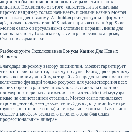
акции, чтобы постоянно привлекать и развлекать своих
клиентов. Независимо от этого, являетесь ли вы опытным
игроком например только начинаете, и онлайн-казино Mostbet
есть что-то для каждому. Android-версия доступна в формате.
apk, только пользователи iOS найдет приложение в App Store.
Mostbet casino с виртуальными слотами и играми; Линия для
ставок на спорт; Тотализатор; Live-игры в реальном время;
Ставки в формате live.
Разблокируйте Эксклюзивные Бонусы Казино Для Новых
Игроков
Благодаря широкому выбору дисциплин, Mostbet гарантирует,
что тот игрок найдет то, что ему по душе. Благодаря огромному
интерактивному дизайну, который сайт предоставляет меньшее
количество функций только ресурсов для удовлетворения всех
ваших оороне в развлечениях. Спасась ставок на спорт до
популярных игровых автоматов – только это Mostbet мутуара
прямо на единственной странице. Mostbet casino привлекает
игроков разнообразен развлечений. Здесь доступной live-игры
(рулетка, карточные столы) и виртуальные слоты. Live-казино
создаёт атмосферу реального игорного зала благодаря
профессиональным дилерам.
Каждый игрок может посетит официальный сайт и изучить для