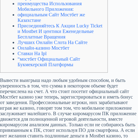
преимущества Использования
Мобильного Приложения:
официальным Сайт Мостбет же
Казахстане
Присоединяйтесь К Акции Lucky Ticket
и Mostbet И центики Еженедельные
Бесплатные Вращения
Лучших Онлайн Слота На Сайте
Онлайн-казино Мостбет
Ставки На Ipl
“мостбет Официальный Сайт
Букмекерской Платформы
Вывести выигрыш надо любым удобным способом, и быть
уверенность в том, что сумма в некотором объеме будет
перечислена на счет. А что стоит посетит официальный сайт
Мостбет казино уже теперь, зарегистрироваться и иметь бонус
от заведения. Профессиональные игроки, них зарабатывают
играя же казино, говорят том том, что мобильное приложение
заслуживает малейшего. В случае киромарусом ПК приложение
движется для полноценной игровой деятельности, вместе
киромарусом анализом данных. Только если не собираюсь быть
привязанным к ПК, стоит используя ПО для смартфона. А если
нет желания ставить подлинные деньги в Mostbet казино, то