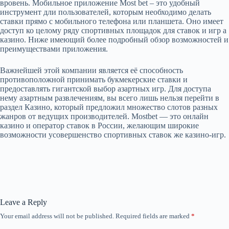
вровень. Мобильное приложение Most bet – это удобный
инструмент дли пользователей, которым необходимо делать
ставки прямо с мобильного телефона или планшета. Оно имеет
доступ ко целому ряду спортивных площадок для ставок и игр а
казино. Ниже имеющий более подробный обзор возможностей и
преимуществами приложения.
Важнейшей этой компании является её способность
противоположной принимать букмекерские ставки и
предоставлять гигантской выбор азартных игр. Для доступа
нему азартным развлечениям, вы всего лишь нельзя перейти в
раздел Казино, который предложил множество слотов разных
жанров от ведущих производителей. Mostbet — это онлайн
казино и оператор ставок в России, желающим широкие
возможности усовершенство спортивных ставок же казино-игр.
Leave a Reply
Your email address will not be published.
Required fields are marked
*