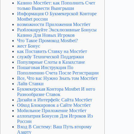
Казино Мостбет: как Пополнить Счет
только Вывести Выигрыши
Информация О Букмекерской Конторе
Mostbet россии
возможности Приложения Мостбет
Разблокируйте Эксклюзивные Бонусы
Казино Для Новых Игроков
Что Такое Промокод Mostbet?
жест Бонус
как Поставить Ставку на Мостбет
службу Технической Поддержки
Популярные Слоты в Казахстане
Пошаговая Инструкция По
Пополнению Счета После Регистрации
Все, Что вас Нужно Знать том Мостбет
Лайв Ставки
Букмекерская Контора Mostbet И него
Разнообразие Ставок
Дизайн и Интерфейс Сайта Мостбет
Обход Блокировок а Сайте Мостбет
Мобильное Приложение Мостбет
аллопатрия Бонусов Для Игроков Из
России
Вход В Систему: Ваш Путь второму
Азарту