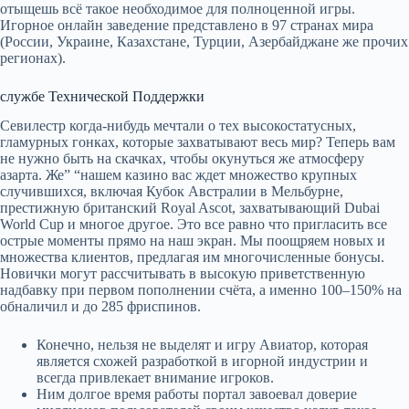
отыщешь всё такое необходимое для полноценной игры.
Игорное онлайн заведение представлено в 97 странах мира
(России, Украине, Казахстане, Турции, Азербайджане же прочих
регионах).
службе Технической Поддержки
Севилестр когда-нибудь мечтали о тех высокостатусных,
гламурных гонках, которые захватывают весь мир? Теперь вам
не нужно быть на скачках, чтобы окунуться же атмосферу
азарта. Же” “нашем казино вас ждет множество крупных
случившихся, включая Кубок Австралии в Мельбурне,
престижную британский Royal Ascot, захватывающий Dubai
World Cup и многое другое. Это все равно что пригласить все
острые моменты прямо на наш экран. Мы поощряем новых и
множества клиентов, предлагая им многочисленные бонусы.
Новички могут рассчитывать в высокую приветственную
надбавку при первом пополнении счёта, а именно 100–150% на
обналичил и до 285 фриспинов.
Конечно, нельзя не выделят и игру Авиатор, которая
является схожей разработкой в игорной индустрии и
всегда привлекает внимание игроков.
Ним долгое время работы портал завоевал доверие