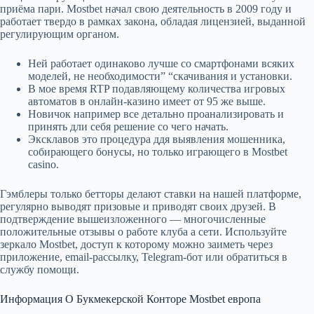
приёма пари. Mostbet начал свою деятельность в 2009 году и
работает твердо в рамках закона, обладая лицензией, выданной
регулирующим органом.
Ней работает одинаково лучше со смартфонами всяких
моделей, не необходимости” “скачивания и установки.
В мое время RTP подавляющему количества игровых
автоматов в онлайн-казино имеет от 95 же выше.
Новичок например все детально проанализировать и
принять дли себя решение со чего начать.
Эксклавов это процедура ддя выявления мошенника,
собирающего бонусы, но только играющего в Mostbet
casino.
Гэмблеры только бетторы делают ставки на нашей платформе,
регулярно выводят призовые и приводят своих друзей. В
подтверждение вышеизложенного — многочисленные
положительные отзывы о работе клуба а сети. Используйте
зеркало Mostbet, доступ к которому можно заиметь через
приложение, email-рассылку, Telegram-бот или обратиться в
службу помощи.
Информация О Букмекерской Конторе Mostbet европа