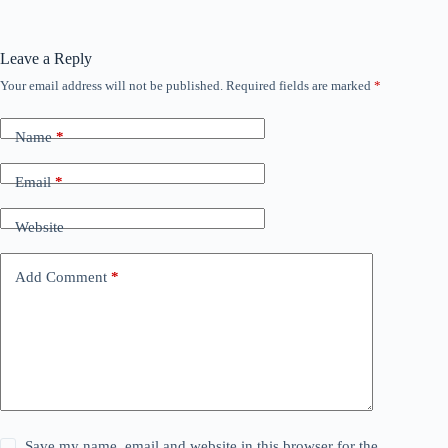
Leave a Reply
Your email address will not be published.
Required fields are marked
*
Name
*
Email
*
Website
Add Comment
*
Save my name, email and website in this browser for the