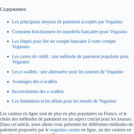
Содержимое
Les principaux moyens de paiement acceptés par Vegasino
Comment fonctionnent les transferts bancaires pour Vegasino
Les étapes pour lier un compte bancaire à votre compte
Vegasino
Les cartes de crédit : une méthode de paiement populaire pour
Vegasino
Les e-wallets : une alternative pour les joueurs de Vegasino
Avantages des e-wallets
Inconvénients des e-wallets
Les limitations et les délais pour les retraits de Vegasino
Les casinos en ligne sont de plus en plus populaires en France, et le
choix des méthodes de paiement est un aspect crucial pour les joueurs.
Dans cet article, nous allons vous présenter les différentes méthodes de
paiement proposées par le
vegasino casino
en ligne, un des casinos en