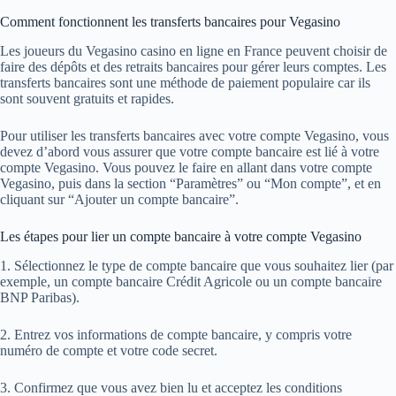
Comment fonctionnent les transferts bancaires pour Vegasino
Les joueurs du Vegasino casino en ligne en France peuvent choisir de
faire des dépôts et des retraits bancaires pour gérer leurs comptes. Les
transferts bancaires sont une méthode de paiement populaire car ils
sont souvent gratuits et rapides.
Pour utiliser les transferts bancaires avec votre compte Vegasino, vous
devez d’abord vous assurer que votre compte bancaire est lié à votre
compte Vegasino. Vous pouvez le faire en allant dans votre compte
Vegasino, puis dans la section “Paramètres” ou “Mon compte”, et en
cliquant sur “Ajouter un compte bancaire”.
Les étapes pour lier un compte bancaire à votre compte Vegasino
1. Sélectionnez le type de compte bancaire que vous souhaitez lier (par
exemple, un compte bancaire Crédit Agricole ou un compte bancaire
BNP Paribas).
2. Entrez vos informations de compte bancaire, y compris votre
numéro de compte et votre code secret.
3. Confirmez que vous avez bien lu et acceptez les conditions