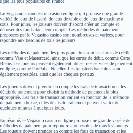
ligne les plus populaires en France.
Le Vegasino casino est un casino en ligne qui propose une grande
variété de jeux de hasard, de jeux de table et de jeux de machine à
sous. Pour jouer, les joueurs doivent d’abord créer un compte et
déposer des fonds dans leur compte. Les méthodes de paiement
proposées par le Vegasino casino sont nombreuses et variées, pour
répondre aux besoins de tous les joueurs.
Les méthodes de paiement les plus populaires sont les cartes de crédit,
comme Visa et Mastercard, ainsi que les cartes de débit, comme Carte
Bleue. Les joueurs peuvent également utiliser des services de paiement
en ligne, comme PayPal et Neteller. Les transferts bancaires sont
également possibles, ainsi que les chèques postaux.
Les joueurs doivent prendre en compte les frais de transaction et les
délais de traitement pour choisir la méthode de paiement la plus
appropriée. Les frais de transaction varient en fonction de la méthode
de paiement choisie, et les délais de traitement peuvent varier de
quelques minutes à quelques jours.
En résumé, le Vegasino casino en ligne propose une grande variété de
méthodes de paiement pour répondre aux besoins de tous les joueurs.
Les joueurs doivent prendre en compte les frais de transaction et les