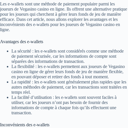
Les e-wallets sont une méthode de paiement populaire parmi les
joueurs de Vegasino casino en ligne. Ils offrent une alternative pratique
pour les joueurs qui cherchent à gérer leurs fonds de jeu de manière
efficace. Dans cet article, nous allons explorer les avantages et les
inconvénients des e-wallets pour les joueurs de Vegasino casino en
ligne.
Avantages des e-wallets
La sécurité : les e-wallets sont considérés comme une méthode
de paiement sécurisée, car les informations de compte sont
séparées des informations de transaction.
La flexibilité : les e-wallets permettent aux joueurs de Vegasino
casino en ligne de gérer leurs fonds de jeu de manière flexible,
en pouvant déposer et retirer des fonds à tout moment.
La rapidité : les e-wallets sont généralement plus rapides que les
autres méthodes de paiement, car les transactions sont traitées en
temps réel.
La facilité d’utilisation : les e-wallets sont souvent faciles à
utiliser, car les joueurs n’ont pas besoin de fournir des
informations de compte à chaque fois qu’ils effectuent une
transaction.
Inconvénients des e-wallets