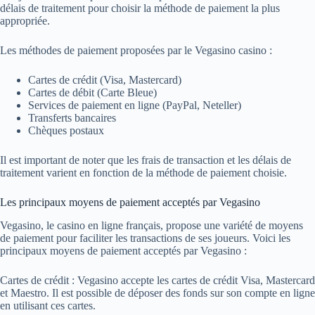
délais de traitement pour choisir la méthode de paiement la plus
appropriée.
Les méthodes de paiement proposées par le Vegasino casino :
Cartes de crédit (Visa, Mastercard)
Cartes de débit (Carte Bleue)
Services de paiement en ligne (PayPal, Neteller)
Transferts bancaires
Chèques postaux
Il est important de noter que les frais de transaction et les délais de
traitement varient en fonction de la méthode de paiement choisie.
Les principaux moyens de paiement acceptés par Vegasino
Vegasino, le casino en ligne français, propose une variété de moyens
de paiement pour faciliter les transactions de ses joueurs. Voici les
principaux moyens de paiement acceptés par Vegasino :
Cartes de crédit : Vegasino accepte les cartes de crédit Visa, Mastercard
et Maestro. Il est possible de déposer des fonds sur son compte en ligne
en utilisant ces cartes.