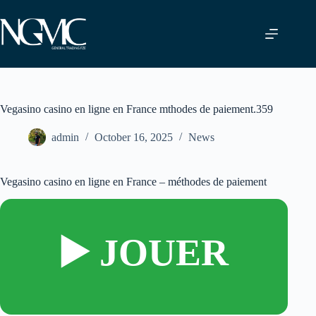
Skip
to
content
Vegasino casino en ligne en France mthodes de paiement.359
admin
October 16, 2025
News
Vegasino casino en ligne en France – méthodes de paiement
▶️ JOUER