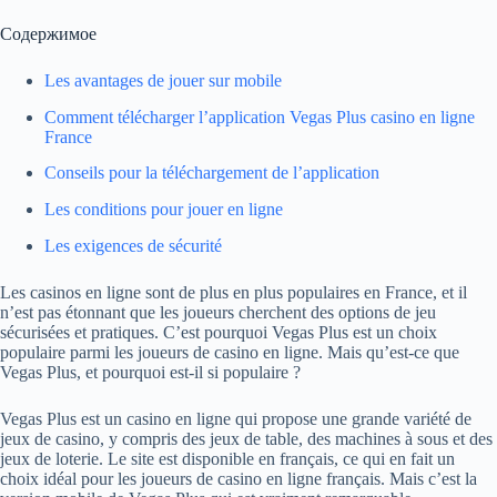
Содержимое
Les avantages de jouer sur mobile
Comment télécharger l’application Vegas Plus casino en ligne
France
Conseils pour la téléchargement de l’application
Les conditions pour jouer en ligne
Les exigences de sécurité
Les casinos en ligne sont de plus en plus populaires en France, et il
n’est pas étonnant que les joueurs cherchent des options de jeu
sécurisées et pratiques. C’est pourquoi Vegas Plus est un choix
populaire parmi les joueurs de casino en ligne. Mais qu’est-ce que
Vegas Plus, et pourquoi est-il si populaire ?
Vegas Plus est un casino en ligne qui propose une grande variété de
jeux de casino, y compris des jeux de table, des machines à sous et des
jeux de loterie. Le site est disponible en français, ce qui en fait un
choix idéal pour les joueurs de casino en ligne français. Mais c’est la