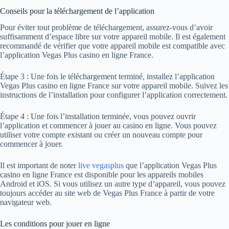
Conseils pour la téléchargement de l’application
Pour éviter tout problème de téléchargement, assurez-vous d’avoir
suffisamment d’espace libre sur votre appareil mobile. Il est également
recommandé de vérifier que votre appareil mobile est compatible avec
l’application Vegas Plus casino en ligne France.
Étape 3 : Une fois le téléchargement terminé, installez l’application
Vegas Plus casino en ligne France sur votre appareil mobile. Suivez les
instructions de l’installation pour configurer l’application correctement.
Étape 4 : Une fois l’installation terminée, vous pouvez ouvrir
l’application et commencer à jouer au casino en ligne. Vous pouvez
utiliser votre compte existant ou créer un nouveau compte pour
commencer à jouer.
Il est important de noter
live vegasplus
que l’application Vegas Plus
casino en ligne France est disponible pour les appareils mobiles
Android et iOS. Si vous utilisez un autre type d’appareil, vous pouvez
toujours accéder au site web de Vegas Plus France à partir de votre
navigateur web.
Les conditions pour jouer en ligne