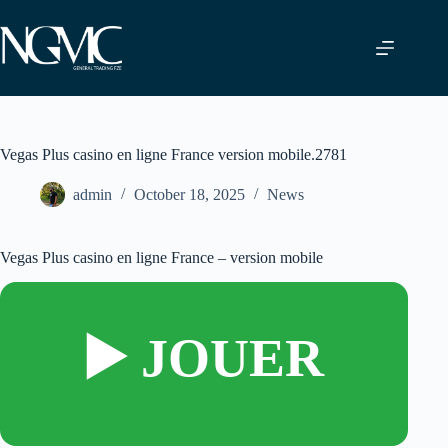
Skip
to
content
Vegas Plus casino en ligne France version mobile.2781
admin
October 18, 2025
News
Vegas Plus casino en ligne France – version mobile
▶️ JOUER