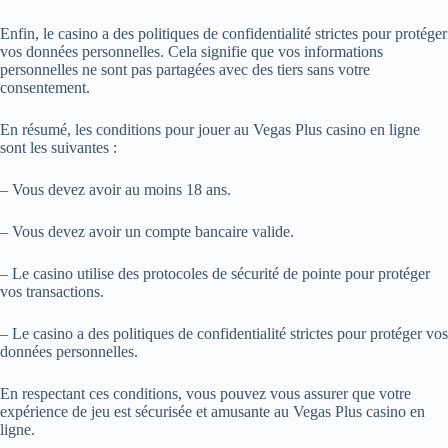
Enfin, le casino a des politiques de confidentialité strictes pour protéger
vos données personnelles. Cela signifie que vos informations
personnelles ne sont pas partagées avec des tiers sans votre
consentement.
En résumé, les conditions pour jouer au Vegas Plus casino en ligne
sont les suivantes :
– Vous devez avoir au moins 18 ans.
– Vous devez avoir un compte bancaire valide.
– Le casino utilise des protocoles de sécurité de pointe pour protéger
vos transactions.
– Le casino a des politiques de confidentialité strictes pour protéger vos
données personnelles.
En respectant ces conditions, vous pouvez vous assurer que votre
expérience de jeu est sécurisée et amusante au Vegas Plus casino en
ligne.