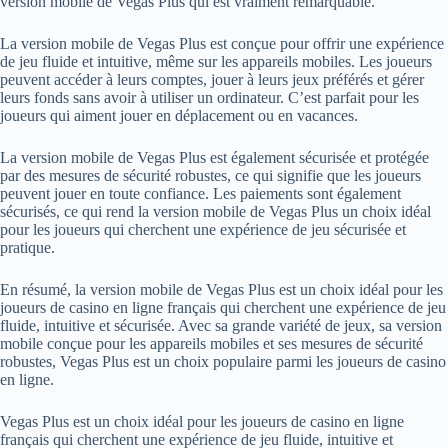
version mobile de Vegas Plus qui est vraiment remarquable.
La version mobile de Vegas Plus est conçue pour offrir une expérience
de jeu fluide et intuitive, même sur les appareils mobiles. Les joueurs
peuvent accéder à leurs comptes, jouer à leurs jeux préférés et gérer
leurs fonds sans avoir à utiliser un ordinateur. C’est parfait pour les
joueurs qui aiment jouer en déplacement ou en vacances.
La version mobile de Vegas Plus est également sécurisée et protégée
par des mesures de sécurité robustes, ce qui signifie que les joueurs
peuvent jouer en toute confiance. Les paiements sont également
sécurisés, ce qui rend la version mobile de Vegas Plus un choix idéal
pour les joueurs qui cherchent une expérience de jeu sécurisée et
pratique.
En résumé, la version mobile de Vegas Plus est un choix idéal pour les
joueurs de casino en ligne français qui cherchent une expérience de jeu
fluide, intuitive et sécurisée. Avec sa grande variété de jeux, sa version
mobile conçue pour les appareils mobiles et ses mesures de sécurité
robustes, Vegas Plus est un choix populaire parmi les joueurs de casino
en ligne.
Vegas Plus est un choix idéal pour les joueurs de casino en ligne
français qui cherchent une expérience de jeu fluide, intuitive et