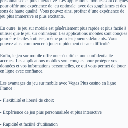
personnalisée et plus interactive. Les applications mobiles sont conçues
pour offrir une expérience de jeu optimale, avec des graphismes et des
sons de haute qualité. Vous pouvez ainsi profiter d’une expérience de
jeu plus immersive et plus excitante.
En outre, le jeu sur mobile est généralement plus rapide et plus facile à
utiliser que le jeu sur ordinateur. Les applications mobiles sont conçues
pour être faciles à utiliser, même pour les joueurs débutants. Vous
pouvez ainsi commencer à jouer rapidement et sans difficulté.
Enfin, le jeu sur mobile offre une sécurité et une confidentialité
accrues. Les applications mobiles sont conçues pour protéger vos
données et vos informations personnelles, ce qui vous permet de jouer
en ligne avec confiance.
Les avantages du jeu sur mobile avec Vegas Plus casino en ligne
France :
• Flexibilité et liberté de choix
• Expérience de jeu plus personnalisée et plus interactive
• Rapidité et facilité d’utilisation