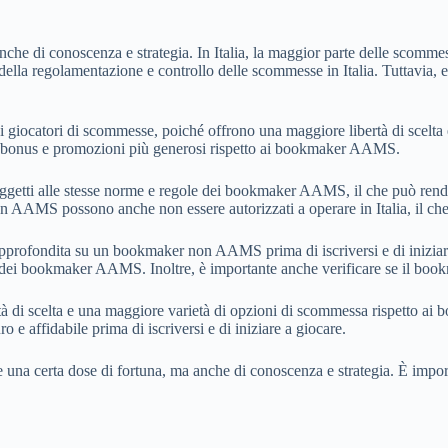
che di conoscenza e strategia. In Italia, la maggior parte delle scommes
della regolamentazione e controllo delle scommesse in Italia. Tuttavia
iocatori di scommesse, poiché offrono una maggiore libertà di scelta 
bonus e promozioni più generosi rispetto ai bookmaker AAMS.
etti alle stesse norme e regole dei bookmaker AAMS, il che può render
n AAMS possono anche non essere autorizzati a operare in Italia, il ch
a approfondita su un bookmaker non AAMS prima di iscriversi e di inizi
ole dei bookmaker AAMS. Inoltre, è importante anche verificare se il bo
tà di scelta e una maggiore varietà di opzioni di scommessa rispetto a
e affidabile prima di iscriversi e di iniziare a giocare.
e una certa dose di fortuna, ma anche di conoscenza e strategia. È impor