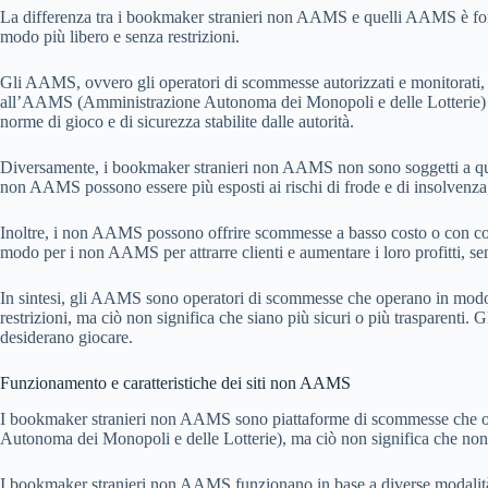
La differenza tra i bookmaker stranieri non AAMS e quelli AAMS è fon
modo più libero e senza restrizioni.
Gli AAMS, ovvero gli operatori di scommesse autorizzati e monitorati, sono
all’AAMS (Amministrazione Autonoma dei Monopoli e delle Lotterie) e sono
norme di gioco e di sicurezza stabilite dalle autorità.
Diversamente, i bookmaker stranieri non AAMS non sono soggetti a questi 
non AAMS possono essere più esposti ai rischi di frode e di insolvenza,
Inoltre, i non AAMS possono offrire scommesse a basso costo o con condi
modo per i non AAMS per attrarre clienti e aumentare i loro profitti, sen
In sintesi, gli AAMS sono operatori di scommesse che operano in modo più
restrizioni, ma ciò non significa che siano più sicuri o più trasparenti
desiderano giocare.
Funzionamento e caratteristiche dei siti non AAMS
I bookmaker stranieri non AAMS sono piattaforme di scommesse che oper
Autonoma dei Monopoli e delle Lotterie), ma ciò non significa che non s
I bookmaker stranieri non AAMS funzionano in base a diverse modalità, 