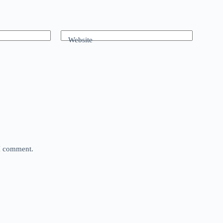
Website
 I comment.