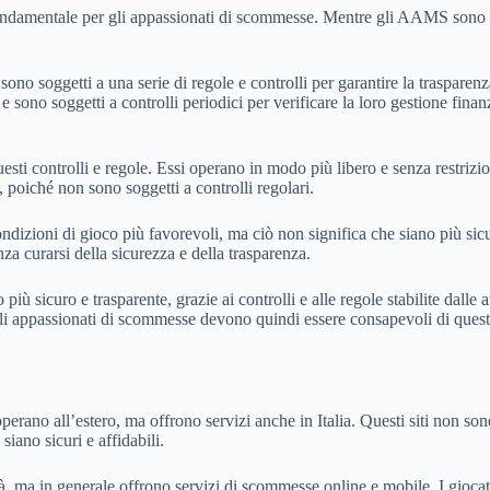
damentale per gli appassionati di scommesse. Mentre gli AAMS sono sog
 soggetti a una serie di regole e controlli per garantire la trasparenza e
 soggetti a controlli periodici per verificare la loro gestione finanzia
controlli e regole. Essi operano in modo più libero e senza restrizioni, 
 poiché non sono soggetti a controlli regolari.
zioni di gioco più favorevoli, ma ciò non significa che siano più sicuri
za curarsi della sicurezza e della trasparenza.
 sicuro e trasparente, grazie ai controlli e alle regole stabilite dalle
. Gli appassionati di scommesse devono quindi essere consapevoli di ques
ano all’estero, ma offrono servizi anche in Italia. Questi siti non s
iano sicuri e affidabili.
ma in generale offrono servizi di scommesse online e mobile. I giocato