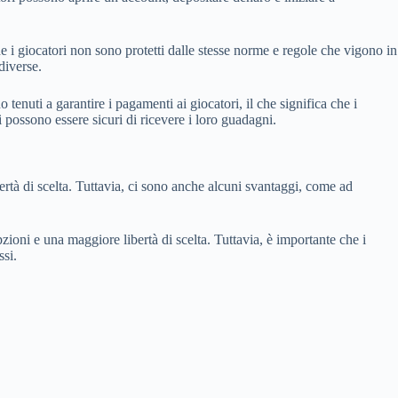
i giocatori non sono protetti dalle stesse norme e regole che vigono in
diverse.
nuti a garantire i pagamenti ai giocatori, il che significa che i
i possono essere sicuri di ricevere i loro guadagni.
à di scelta. Tuttavia, ci sono anche alcuni svantaggi, come ad
oni e una maggiore libertà di scelta. Tuttavia, è importante che i
ssi.