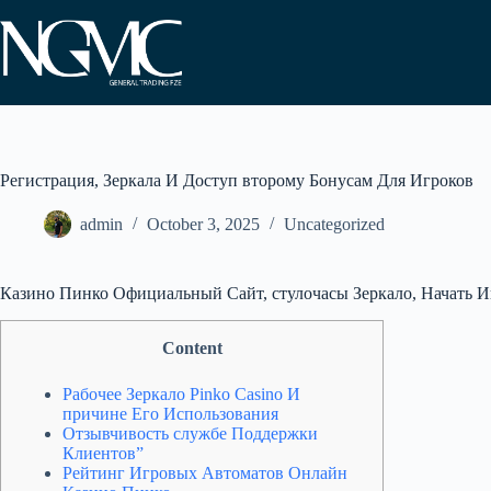
Skip
to
content
Регистрация, Зеркала И Доступ второму Бонусам Для Игроков
admin
October 3, 2025
Uncategorized
Казино Пинко Официальный Сайт, стулочасы Зеркало, Начать И
Content
Рабочее Зеркало Pinko Casino И
причине Его Использования
Отзывчивость службе Поддержки
Клиентов”
Рейтинг Игровых Автоматов Онлайн