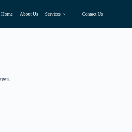
Home
About Us
Services
Contact Us
грать