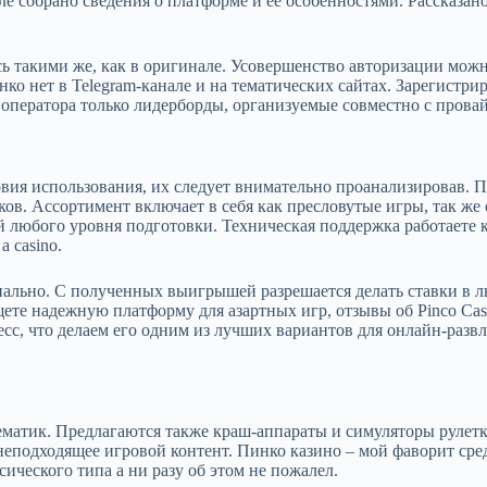
ле собрано сведения о платформе и ее особенностями. Рассказано
сь такими же, как в оригинале. Усовершенство авторизации мож
о нет в Telegram-канале и на тематических сайтах. Зарегистри
оператора только лидерборды, организуемые совместно с провай
овия использования, их следует внимательно проанализировав.
ов. Ассортимент включает в себя как пресловутые игры, так же
й любого уровня подготовки. Техническая поддержка работаете 
 casino.
льно. С полученных выигрышей разрешается делать ставки в л
ищете надежную платформу для азартных игр, отзывы об Pinco C
цесс, что делаем его одним из лучших вариантов для онлайн-раз
ематик. Предлагаются также краш-аппараты и симуляторы рулетк
неподходящее игровой контент. Пинко казино – мой фаворит сре
сического типа а ни разу об этом не пожалел.