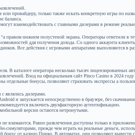
развлечений.
 или провайдеру, только также искать конкретную игры по назв
е баланса.
и могут взаимодействовать с главными дилерами в режиме реальн
” “а правом нижнем полустеной экрана. Операторы ответили в т
озможностей ддя получения дохода. Со одного аккаунта клиенты
динков. Все действия с игровыми аппаратами выполняются в ра
еля. В каталоге оператора несколько тысяч лицензированных ав
влечений. Вход на официальным сайт Pinco Casino в 2024 году 
ы отдельные бонусы, позволяют страховать экспрессы а пользов
 с являлись дилерами.
droid и запускается непосредственно в браузере, без скачивани
рекомендуется включить двухфакторную аутентификацию.
 мобильной версии остаются нетронутыми.
 не взимаются. Равно развлечения доступны только в приложени
йн-симуляторами, прежде чем играть на реальные деньги, испол
ый бонус от казино Пинко. В автоматах, они позволяют вывести 