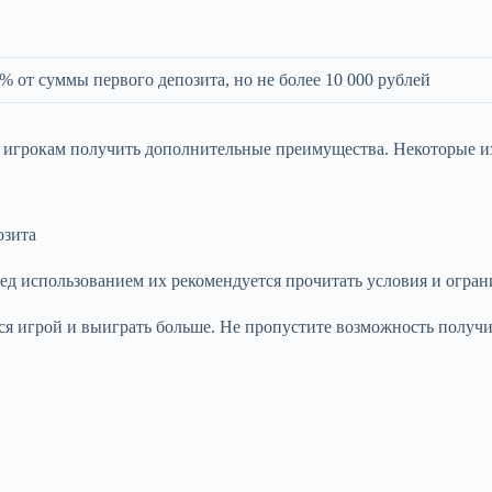
% от суммы первого депозита, но не более 10 000 рублей
т игрокам получить дополнительные преимущества. Некоторые и
озита
ед использованием их рекомендуется прочитать условия и огран
ься игрой и выиграть больше. Не пропустите возможность получ