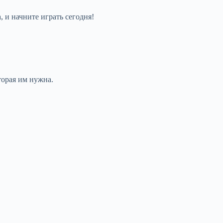
 и начните играть сегодня!
торая им нужна.