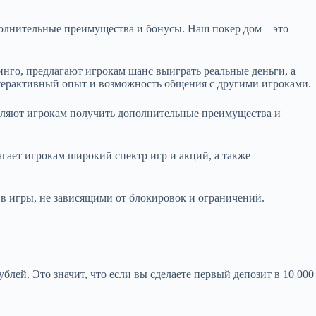
олнительные преимущества и бонусы. Наш покер дом – это
бинго, предлагают игрокам шанс выиграть реальные деньги, а
нтерактивный опыт и возможность общения с другими игроками.
оляют игрокам получить дополнительные преимущества и
агает игрокам широкий спектр игр и акций, а также
в игры, не зависящими от блокировок и ограничений.
блей. Это значит, что если вы сделаете первый депозит в 10 000