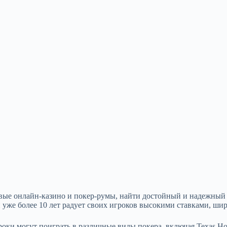
вые онлайн-казино и покер-румы, найти достойный и надежный и
й уже более 10 лет радует своих игроков высокими ставками, ш
роки могут поиграть в различные виды покера, включая Texas Hol