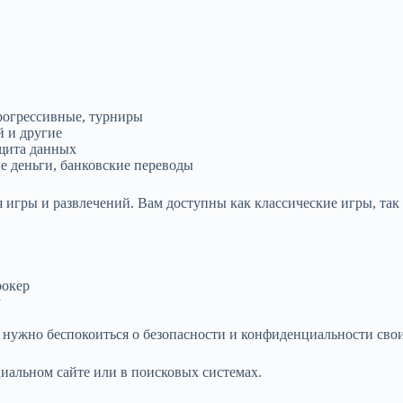
рогрессивные, турниры
 и другие
ащита данных
 деньги, банковские переводы
 игры и развлечений. Вам доступны как классические игры, та
рокер
у
е нужно беспокоиться о безопасности и конфиденциальности сво
иальном сайте или в поисковых системах.