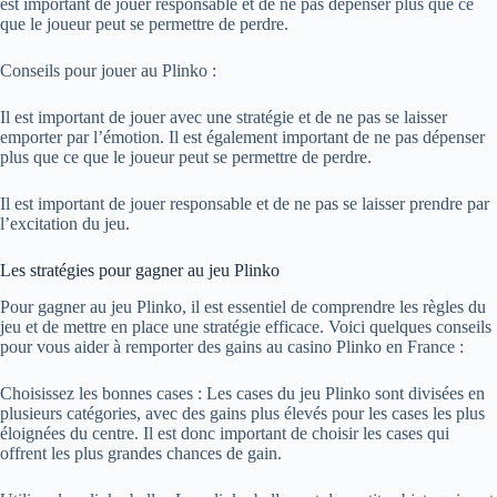
est important de jouer responsable et de ne pas dépenser plus que ce
que le joueur peut se permettre de perdre.
Conseils pour jouer au Plinko :
Il est important de jouer avec une stratégie et de ne pas se laisser
emporter par l’émotion. Il est également important de ne pas dépenser
plus que ce que le joueur peut se permettre de perdre.
Il est important de jouer responsable et de ne pas se laisser prendre par
l’excitation du jeu.
Les stratégies pour gagner au jeu Plinko
Pour gagner au jeu Plinko, il est essentiel de comprendre les règles du
jeu et de mettre en place une stratégie efficace. Voici quelques conseils
pour vous aider à remporter des gains au casino Plinko en France :
Choisissez les bonnes cases : Les cases du jeu Plinko sont divisées en
plusieurs catégories, avec des gains plus élevés pour les cases les plus
éloignées du centre. Il est donc important de choisir les cases qui
offrent les plus grandes chances de gain.