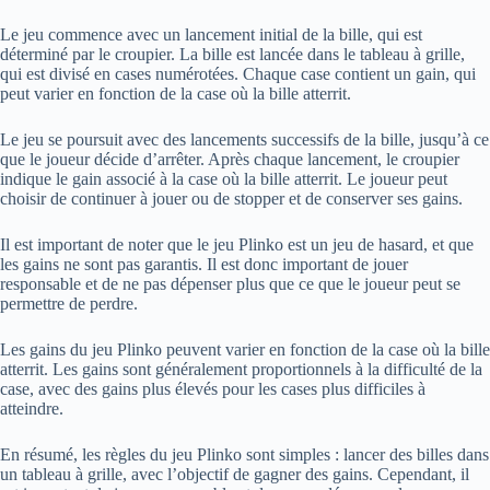
Le jeu commence avec un lancement initial de la bille, qui est
déterminé par le croupier. La bille est lancée dans le tableau à grille,
qui est divisé en cases numérotées. Chaque case contient un gain, qui
peut varier en fonction de la case où la bille atterrit.
Le jeu se poursuit avec des lancements successifs de la bille, jusqu’à ce
que le joueur décide d’arrêter. Après chaque lancement, le croupier
indique le gain associé à la case où la bille atterrit. Le joueur peut
choisir de continuer à jouer ou de stopper et de conserver ses gains.
Il est important de noter que le jeu Plinko est un jeu de hasard, et que
les gains ne sont pas garantis. Il est donc important de jouer
responsable et de ne pas dépenser plus que ce que le joueur peut se
permettre de perdre.
Les gains du jeu Plinko peuvent varier en fonction de la case où la bille
atterrit. Les gains sont généralement proportionnels à la difficulté de la
case, avec des gains plus élevés pour les cases plus difficiles à
atteindre.
En résumé, les règles du jeu Plinko sont simples : lancer des billes dans
un tableau à grille, avec l’objectif de gagner des gains. Cependant, il