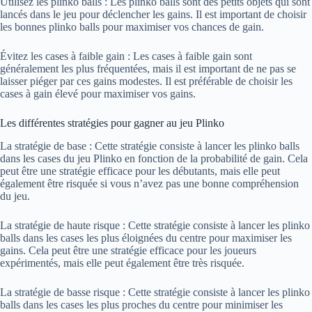
Utilisez les plinko balls : Les plinko balls sont des petits objets qui sont
lancés dans le jeu pour déclencher les gains. Il est important de choisir
les bonnes plinko balls pour maximiser vos chances de gain.
Évitez les cases à faible gain : Les cases à faible gain sont
généralement les plus fréquentées, mais il est important de ne pas se
laisser piéger par ces gains modestes. Il est préférable de choisir les
cases à gain élevé pour maximiser vos gains.
Les différentes stratégies pour gagner au jeu Plinko
La stratégie de base : Cette stratégie consiste à lancer les plinko balls
dans les cases du jeu Plinko en fonction de la probabilité de gain. Cela
peut être une stratégie efficace pour les débutants, mais elle peut
également être risquée si vous n’avez pas une bonne compréhension
du jeu.
La stratégie de haute risque : Cette stratégie consiste à lancer les plinko
balls dans les cases les plus éloignées du centre pour maximiser les
gains. Cela peut être une stratégie efficace pour les joueurs
expérimentés, mais elle peut également être très risquée.
La stratégie de basse risque : Cette stratégie consiste à lancer les plinko
balls dans les cases les plus proches du centre pour minimiser les