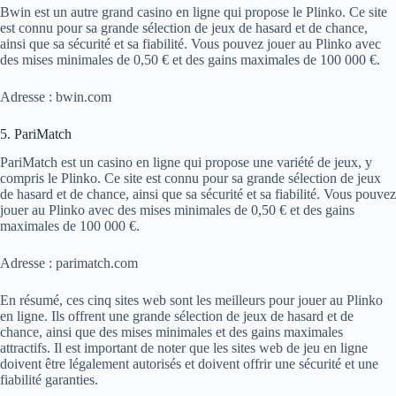
Bwin est un autre grand casino en ligne qui propose le Plinko. Ce site
est connu pour sa grande sélection de jeux de hasard et de chance,
ainsi que sa sécurité et sa fiabilité. Vous pouvez jouer au Plinko avec
des mises minimales de 0,50 € et des gains maximales de 100 000 €.
Adresse : bwin.com
5. PariMatch
PariMatch est un casino en ligne qui propose une variété de jeux, y
compris le Plinko. Ce site est connu pour sa grande sélection de jeux
de hasard et de chance, ainsi que sa sécurité et sa fiabilité. Vous pouvez
jouer au Plinko avec des mises minimales de 0,50 € et des gains
maximales de 100 000 €.
Adresse : parimatch.com
En résumé, ces cinq sites web sont les meilleurs pour jouer au Plinko
en ligne. Ils offrent une grande sélection de jeux de hasard et de
chance, ainsi que des mises minimales et des gains maximales
attractifs. Il est important de noter que les sites web de jeu en ligne
doivent être légalement autorisés et doivent offrir une sécurité et une
fiabilité garanties.