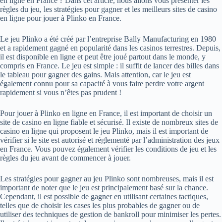
en ligne en France ? Dans cet article, nous allons vous présenter les
règles du jeu, les stratégies pour gagner et les meilleurs sites de casino
en ligne pour jouer à Plinko en France.
Le jeu Plinko a été créé par l’entreprise Bally Manufacturing en 1980
et a rapidement gagné en popularité dans les casinos terrestres. Depuis,
il est disponible en ligne et peut être joué partout dans le monde, y
compris en France. Le jeu est simple : il suffit de lancer des billes dans
le tableau pour gagner des gains. Mais attention, car le jeu est
également connu pour sa capacité à vous faire perdre votre argent
rapidement si vous n’êtes pas prudent !
Pour jouer à Plinko en ligne en France, il est important de choisir un
site de casino en ligne fiable et sécurisé. Il existe de nombreux sites de
casino en ligne qui proposent le jeu Plinko, mais il est important de
vérifier si le site est autorisé et réglementé par l’administration des jeux
en France. Vous pouvez également vérifier les conditions de jeu et les
règles du jeu avant de commencer à jouer.
Les stratégies pour gagner au jeu Plinko sont nombreuses, mais il est
important de noter que le jeu est principalement basé sur la chance.
Cependant, il est possible de gagner en utilisant certaines tactiques,
telles que de choisir les cases les plus probables de gagner ou de
utiliser des techniques de gestion de bankroll pour minimiser les pertes.