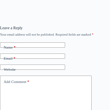
Leave a Reply
Your email address will not be published.
Required fields are marked
*
Name
*
Email
*
Website
Add Comment
*