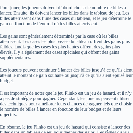
Pour jouer, les joueurs doivent d’abord choisir le nombre de billes à
lancer. Ensuite, ils doivent lancer les billes dans le tableau de jeu. Les
billes atterrissent dans l’une des cases du tableau, et le jeu détermine le
gain en fonction de l’endroit où les billes atterrissent.
Les gains sont généralement déterminés par la case où les billes
atterrissent. Les cases les plus basses du tableau offrent des gains plus
faibles, tandis que les cases les plus hautes offrent des gains plus
élevés. Il y a également des cases spéciales qui offrent des gains
supplémentaires.
Les joueurs peuvent continuer à lancer des billes jusqu’à ce qu’ils aient
atteint le montant de gain souhaité ou jusqu’à ce qu’ils aient épuisé leur
budget.
Il est important de noter que le jeu Plinko est un jeu de hasard, et il n’y
a pas de stratégie pour gagner. Cependant, les joueurs peuvent utiliser
des techniques pour améliorer leurs chances de gagner, tels que choisir
le nombre de billes à lancer en fonction de leur budget et de leurs
objectifs.
En résumé, le jeu Plinko est un jeu de hasard qui consiste à lancer des
billes dans un tableau de jeu pour gagner des gains. Les règles du jeu