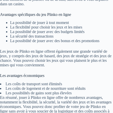
dans un casino.
Avantages spécifiques du jeu Plinko en ligne
La possibilité de jouer à tout moment
La flexibilité pour choisir les jeux et les mises
La possibilité de jouer avec des budgets limités
La sécurité des transactions
La possibilité de jouer avec des bonus et des promotions
Les jeux de Plinko en ligne offrent également une grande variété de
jeux, y compris des jeux de hasard, des jeux de stratégie et des jeux de
chance. Vous pouvez choisir les jeux qui vous plaisent le plus et les
mises qui vous conviennent.
Les avantages économiques
Les coûts de transport sont éliminés
Les coûts de logement et de nourriture sont réduits
Les possibilités de gains sont plus élevées
En résumé, jouer à Plinko en ligne offre de nombreux avantages,
notamment la flexibilité, la sécurité, la variété des jeux et les avantages
économiques. Vous pouvez donc profiter de votre jeu de Plinko en
ligne sans avoir à vous soucier de la logistique et des coûts associés à