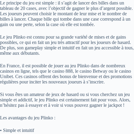
Le principe du jeu est simple : il s’agit de lancer des billes dans un
tableau de 20 cases, avec l’objectif de gagner le plus d’argent possible.
Les joueurs peuvent choisir le montant de leur mise et le nombre de
billes à lancer. Chaque bille qui tombe dans une case correspond à un
gain ou une perte, selon la case où elle est tombée.
Le jeu Plinko est connu pour sa grande variété de mises et de gains
possibles, ce qui en fait un jeu très attractif pour les joueurs de hasard.
De plus, son gameplay simple et intuitif en fait un jeu accessible à tous,
même aux débutants.
En France, il est possible de jouer au jeu Plinko dans de nombreux
casinos en ligne, tels que le casino 888, le casino Betway ou le casino
Unibet. Ces casinos offrent des bonus de bienvenue et des promotions
régulières pour inciter les nouveaux joueurs à s’inscrire.
Si vous êtes un amateur de jeux de hasard ou si vous cherchez un jeu
simple et addictif, le jeu Plinko est certainement fait pour vous. Alors,
n’hésitez pas à essayer et à voir si vous pouvez gagner le jackpot !
Les avantages du jeu Plinko :
• Simple et intuitif