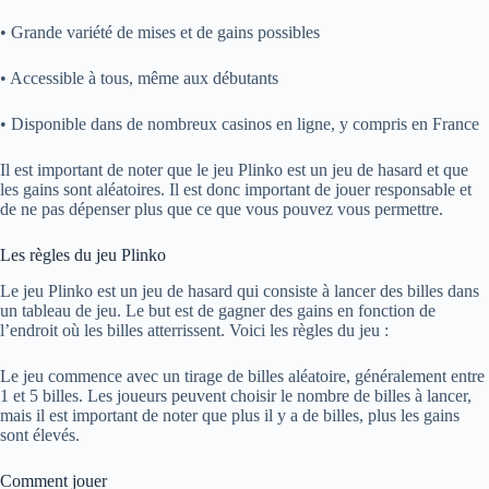
• Grande variété de mises et de gains possibles
• Accessible à tous, même aux débutants
• Disponible dans de nombreux casinos en ligne, y compris en France
Il est important de noter que le jeu Plinko est un jeu de hasard et que
les gains sont aléatoires. Il est donc important de jouer responsable et
de ne pas dépenser plus que ce que vous pouvez vous permettre.
Les règles du jeu Plinko
Le jeu Plinko est un jeu de hasard qui consiste à lancer des billes dans
un tableau de jeu. Le but est de gagner des gains en fonction de
l’endroit où les billes atterrissent. Voici les règles du jeu :
Le jeu commence avec un tirage de billes aléatoire, généralement entre
1 et 5 billes. Les joueurs peuvent choisir le nombre de billes à lancer,
mais il est important de noter que plus il y a de billes, plus les gains
sont élevés.
Comment jouer