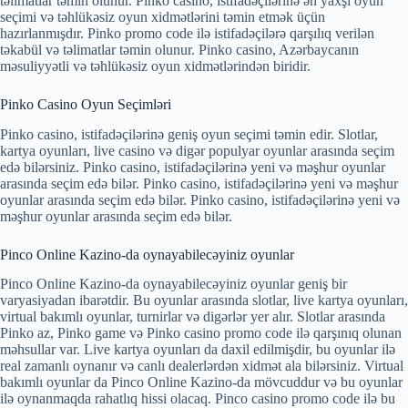
təlimatlar təmin olunur. Pinko casino, istifadəçilərinə ən yaxşı oyun
seçimi və təhlükəsiz oyun xidmətlərini təmin etmək üçün
hazırlanmışdır. Pinko promo code ilə istifadəçilərə qarşılıq verilən
təkabül və təlimatlar təmin olunur. Pinko casino, Azərbaycanın
məsuliyyətli və təhlükəsiz oyun xidmətlərindən biridir.
Pinko Casino Oyun Seçimləri
Pinko casino, istifadəçilərinə geniş oyun seçimi təmin edir. Slotlar,
kartya oyunları, live casino və digər populyar oyunlar arasında seçim
edə bilərsiniz. Pinko casino, istifadəçilərinə yeni və məşhur oyunlar
arasında seçim edə bilər. Pinko casino, istifadəçilərinə yeni və məşhur
oyunlar arasında seçim edə bilər. Pinko casino, istifadəçilərinə yeni və
məşhur oyunlar arasında seçim edə bilər.
Pinco Online Kazino-da oynayabilecəyiniz oyunlar
Pinco Online Kazino-da oynayabilecəyiniz oyunlar geniş bir
varyasiyadan ibarətdir. Bu oyunlar arasında slotlar, live kartya oyunları,
virtual bakımlı oyunlar, turnirlar və digərlər yer alır. Slotlar arasında
Pinko az, Pinko game və Pinko casino promo code ilə qarşınıq olunan
məhsullar var. Live kartya oyunları da daxil edilmişdir, bu oyunlar ilə
real zamanlı oynanır və canlı dealerlərdən xidmət ala bilərsiniz. Virtual
bakımlı oyunlar da Pinco Online Kazino-da mövcuddur və bu oyunlar
ilə oynanmaqda rahatlıq hissi olacaq. Pinco casino promo code ilə bu