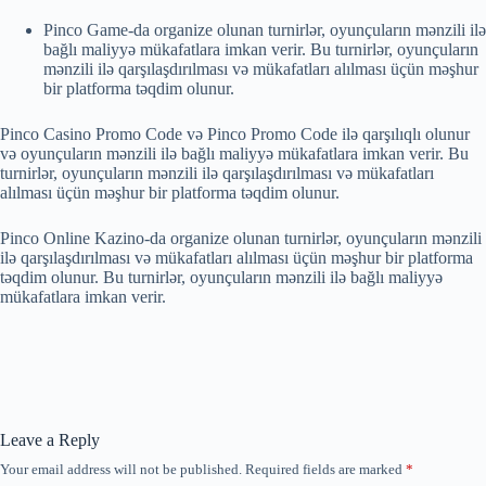
Pinco Game-da organize olunan turnirlər, oyunçuların mənzili ilə
bağlı maliyyə mükafatlara imkan verir. Bu turnirlər, oyunçuların
mənzili ilə qarşılaşdırılması və mükafatları alılması üçün məşhur
bir platforma təqdim olunur.
Pinco Casino Promo Code və Pinco Promo Code ilə qarşılıqlı olunur
və oyunçuların mənzili ilə bağlı maliyyə mükafatlara imkan verir. Bu
turnirlər, oyunçuların mənzili ilə qarşılaşdırılması və mükafatları
alılması üçün məşhur bir platforma təqdim olunur.
Pinco Online Kazino-da organize olunan turnirlər, oyunçuların mənzili
ilə qarşılaşdırılması və mükafatları alılması üçün məşhur bir platforma
təqdim olunur. Bu turnirlər, oyunçuların mənzili ilə bağlı maliyyə
mükafatlara imkan verir.
Leave a Reply
Your email address will not be published.
Required fields are marked
*