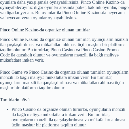
oyunlara daha yaxşı şansla oynayabilirsiniz. Pinco Online Kazino-da
oynayabilecəyiniz digər oyunlar arasında poker, bakımlı oyunlar, bingo
və digərlər yer alır. Bu oyunlar ilə Pinco Online Kazino-da heyecanlı
və heyecan verən oyunlar oynayabilirsiniz.
Pinco Online Kazino-da organize olunan turnirlər
Pinco Online Kazino-da organize olunan turnirlər, oyunçuların mənzili
ilə qarşılaşdırılması və mükafatları alılması üçün məşhur bir platforma
təqdim olunur. Bu turnirlər, Pinco Casino və Pinco Casino Promo
Code ilə qarşılıqlı olunur və oyunçuların mənzili ilə bağlı maliyyə
mükafatlara imkan verir.
Pinco Game və Pinco Casino-da organize olunan turnirlər, oyunçuların
mənzili ilə bağlı maliyyə mükafatlara imkan verir. Bu turnirlər,
oyunçuların mənzili ilə qarşılaşdırılması və mükafatları alılması üçün
məşhur bir platforma təqdim olunur.
Turnirlərin növü
Pinco Casino-da organize olunan turnirlər, oyunçuların mənzili
ilə bağlı maliyyə mükafatlara imkan verir. Bu turnirlər,
oyunçuların mənzili ilə qarşılaşdırılması və mükafatları alılması
üçün məşhur bir platforma təqdim olunur.