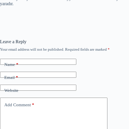
yaradır.
Leave a Reply
Your email address will not be published.
Required fields are marked
*
Name
*
Email
*
Website
Add Comment
*