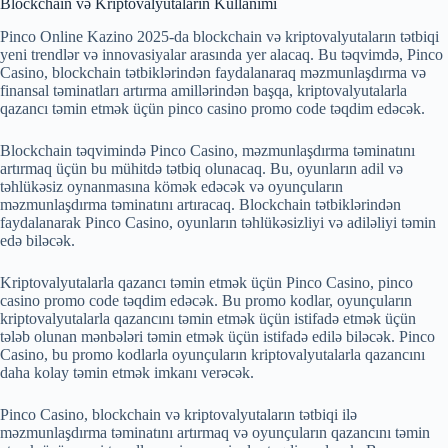
Blockchain və Kriptovalyutaların Kullanımı
Pinco Online Kazino 2025-da blockchain və kriptovalyutaların tətbiqi
yeni trendlər və innovasiyalar arasında yer alacaq. Bu təqvimdə, Pinco
Casino, blockchain tətbiklərindən faydalanaraq məzmunlaşdırma və
finansal təminatları artırma amillərindən başqa, kriptovalyutalarla
qazancı təmin etmək üçün pinco casino promo code təqdim edəcək.
Blockchain təqvimində Pinco Casino, məzmunlaşdırma təminatını
artırmaq üçün bu mühitdə tətbiq olunacaq. Bu, oyunların adil və
təhlükəsiz oynanmasına kömək edəcək və oyunçuların
məzmunlaşdırma təminatını artıracaq. Blockchain tətbiklərindən
faydalanarak Pinco Casino, oyunların təhlükəsizliyi və adiləliyi təmin
edə biləcək.
Kriptovalyutalarla qazancı təmin etmək üçün Pinco Casino, pinco
casino promo code təqdim edəcək. Bu promo kodlar, oyunçuların
kriptovalyutalarla qazancını təmin etmək üçün istifadə etmək üçün
tələb olunan mənbələri təmin etmək üçün istifadə edilə biləcək. Pinco
Casino, bu promo kodlarla oyunçuların kriptovalyutalarla qazancını
daha kolay təmin etmək imkanı verəcək.
Pinco Casino, blockchain və kriptovalyutaların tətbiqi ilə
məzmunlaşdırma təminatını artırmaq və oyunçuların qazancını təmin