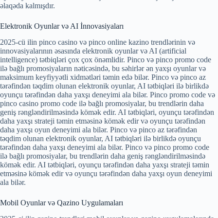
əlaqəda kalmışdır.
Elektronik Oyunlar və AI İnnovasiyaları
2025-cü ilin pinco casino və pinco online kazino trendlərinin və
innovasiyalarının əsasında elektronik oyunlar və AI (artificial
intelligence) tətbiqləri çox çox önəmlidir. Pinco və pinco promo code
ilə bağlı promosiyaların nəticəsində, bu səhirlər ən yaxşı oyunlar və
maksimum keyfiyyətli xidmətləri təmin edə bilər. Pinco və pinco az
tərəfindən təqdim olunan elektronik oyunlar, AI tətbiqləri ilə birlikdə
oyunçu tərəfindən daha yaxşı deneyimi ala bilər. Pinco promo code və
pinco casino promo code ilə bağlı promosiyalar, bu trendlərin daha
geniş rəngləndirilməsində kömək edir. AI tətbiqləri, oyunçu tərəfindən
daha yaxşı strateji təmin etməsinə kömək edir və oyunçu tərəfindən
daha yaxşı oyun deneyimi ala bilər. Pinco və pinco az tərəfindən
təqdim olunan elektronik oyunlar, AI tətbiqləri ilə birlikdə oyunçu
tərəfindən daha yaxşı deneyimi ala bilər. Pinco və pinco promo code
ilə bağlı promosiyalar, bu trendlərin daha geniş rəngləndirilməsində
kömək edir. AI tətbiqləri, oyunçu tərəfindən daha yaxşı strateji təmin
etməsinə kömək edir və oyunçu tərəfindən daha yaxşı oyun deneyimi
ala bilər.
Mobil Oyunlar və Qazino Uygulamaları