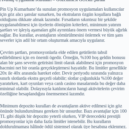
Pin Up Kumarhane’da sunulan promosyon uygulamaları kullanıcılar
için göz alıcı şanslar sunarken, bu ekstraların özgün koşullara bağlı
olduğunu dikkate almak lazımdır. Fırsatların sıkıntısız bir şekilde
uygulanabilmesi için üyelerin dönüşüm kriterleri, minimum yatırım
şartları ve işleyiş aşamaları gibi ayrıntılara önem vermesi büyük ağırlık
sağlar. Bu kurallar, avantajların sömürülmesini önlemek ve tüm şans
severler için adil bir ortam oluşturmak amacıyla uygulanır.
Çevrim şartları, promosyonlarla elde edilen getirilerin tahsil
edilebilmesi için en önemli ögedir. Örneğin, %100 hoş geldin bonusu
alan bir şans severin getirisini limit olarak alabilmesi için promosyon
hacmini net bir oranla gerçekleştirmesi hayatidir. Bu limitler genellikle
20x ile 40x arasında hareket eder. Devir periyodu sırasında yalnızca
sınırlı slotlarda ekstra geçerli olabilir; slotlar çoğunlukla %100 değer
yaratırken, kart oyunları veya canlı casino masalarında bu değer daha
minimal olabilir. Dolayısıyla katılımcıların hangi aktivitelerin çevirim
özelliğine hesaplandığını önemsemesi lazımdır.
Minimum depozito kuralları de avantajların aktive edilmesi için göz
önünde bulundurulması gereken bir unsurdur. Bazı avantajlar için 100
TL gibi düşük bir depozito yeterli olurken, VIP derecedeki prestijli
promosyonlar için daha fazla limitler istenebilir. Bu kuralların
doldurulmaması hâlinde ödül sistemsel olarak üye hesabına eklenmez.