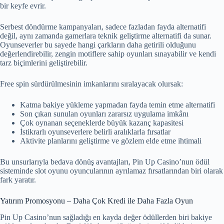
bir keyfe evrir.
Serbest döndürme kampanyaları, sadece fazladan fayda alternatifi
değil, aynı zamanda gamerlara teknik geliştirme alternatifi da sunar.
Oyunseverler bu sayede hangi çarkların daha getirili olduğunu
değerlendirebilir, zengin motiflere sahip oyunları sınayabilir ve kendi
tarz biçimlerini geliştirebilir.
Free spin sürdürülmesinin imkanlarını sıralayacak olursak:
Katma bakiye yükleme yapmadan fayda temin etme alternatifi
Son çıkan sunulan oyunları zararsız uygulama imkânı
Çok oynanan seçeneklerde büyük kazanç kapasitesi
İstikrarlı oyunseverlere belirli aralıklarla fırsatlar
Aktivite planlarını geliştirme ve gözlem elde etme ihtimali
Bu unsurlarıyla bedava dönüş avantajları, Pin Up Casino’nun ödül
sisteminde slot oyunu oyuncularının ayrılamaz fırsatlarından biri olarak
fark yaratır.
Yatırım Promosyonu – Daha Çok Kredi ile Daha Fazla Oyun
Pin Up Casino’nun sağladığı en kayda değer ödüllerden biri bakiye