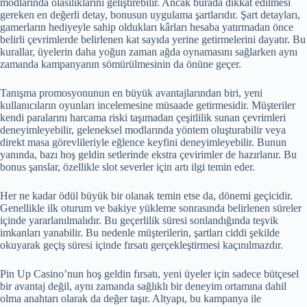
modlarında olasılıklarını geliştirebilir. Ancak burada dikkat edilmesi
gereken en değerli detay, bonusun uygulama şartlarıdır. Şart detayları,
gamerların hediyeyle sahip oldukları kârları hesaba yatırmadan önce
belirli çevrimlerde belirlenen kat sayıda yerine getirmelerini dayatır. Bu
kurallar, üyelerin daha yoğun zaman ağda oynamasını sağlarken aynı
zamanda kampanyanın sömürülmesinin da önüne geçer.
Tanışma promosyonunun en büyük avantajlarından biri, yeni
kullanıcıların oyunları incelemesine müsaade getirmesidir. Müşteriler
kendi paralarını harcama riski taşımadan çeşitlilik sunan çevrimleri
deneyimleyebilir, geleneksel modlarında yöntem oluşturabilir veya
direkt masa görevlileriyle eğlence keyfini deneyimleyebilir. Bunun
yanında, bazı hoş geldin setlerinde ekstra çevirimler de hazırlanır. Bu
bonus şanslar, özellikle slot severler için artı ilgi temin eder.
Her ne kadar ödül büyük bir olanak temin etse da, dönemi geçicidir.
Genellikle ilk oturum ve bakiye yükleme sonrasında belirlenen süreler
içinde yararlanılmalıdır. Bu geçerlilik süresi sonlandığında teşvik
imkanları yanabilir. Bu nedenle müşterilerin, şartları ciddi şekilde
okuyarak geçiş süresi içinde fırsatı gerçekleştirmesi kaçınılmazdır.
Pin Up Casino’nun hoş geldin fırsatı, yeni üyeler için sadece bütçesel
bir avantaj değil, aynı zamanda sağlıklı bir deneyim ortamına dahil
olma anahtarı olarak da değer taşır. Altyapı, bu kampanya ile