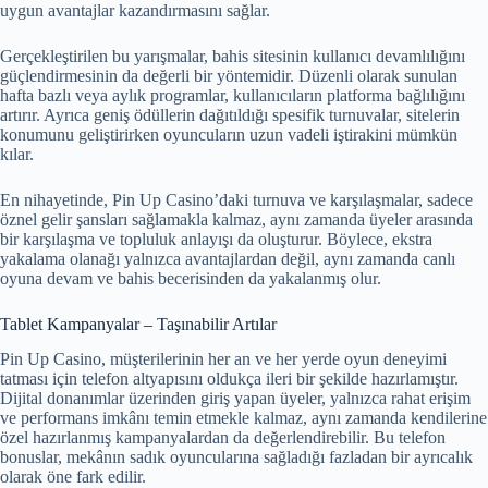
uygun avantajlar kazandırmasını sağlar.
Gerçekleştirilen bu yarışmalar, bahis sitesinin kullanıcı devamlılığını
güçlendirmesinin da değerli bir yöntemidir. Düzenli olarak sunulan
hafta bazlı veya aylık programlar, kullanıcıların platforma bağlılığını
artırır. Ayrıca geniş ödüllerin dağıtıldığı spesifik turnuvalar, sitelerin
konumunu geliştirirken oyuncuların uzun vadeli iştirakini mümkün
kılar.
En nihayetinde, Pin Up Casino’daki turnuva ve karşılaşmalar, sadece
öznel gelir şansları sağlamakla kalmaz, aynı zamanda üyeler arasında
bir karşılaşma ve topluluk anlayışı da oluşturur. Böylece, ekstra
yakalama olanağı yalnızca avantajlardan değil, aynı zamanda canlı
oyuna devam ve bahis becerisinden da yakalanmış olur.
Tablet Kampanyalar – Taşınabilir Artılar
Pin Up Casino, müşterilerinin her an ve her yerde oyun deneyimi
tatması için telefon altyapısını oldukça ileri bir şekilde hazırlamıştır.
Dijital donanımlar üzerinden giriş yapan üyeler, yalnızca rahat erişim
ve performans imkânı temin etmekle kalmaz, aynı zamanda kendilerine
özel hazırlanmış kampanyalardan da değerlendirebilir. Bu telefon
bonuslar, mekânın sadık oyuncularına sağladığı fazladan bir ayrıcalık
olarak öne fark edilir.