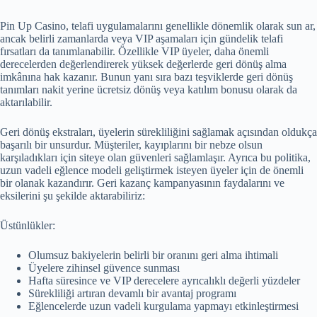
Pin Up Casino, telafi uygulamalarını genellikle dönemlik olarak sun ar,
ancak belirli zamanlarda veya VIP aşamaları için gündelik telafi
fırsatları da tanımlanabilir. Özellikle VIP üyeler, daha önemli
derecelerden değerlendirerek yüksek değerlerde geri dönüş alma
imkânına hak kazanır. Bunun yanı sıra bazı teşviklerde geri dönüş
tanımları nakit yerine ücretsiz dönüş veya katılım bonusu olarak da
aktarılabilir.
Geri dönüş ekstraları, üyelerin sürekliliğini sağlamak açısından oldukça
başarılı bir unsurdur. Müşteriler, kayıplarını bir nebze olsun
karşıladıkları için siteye olan güvenleri sağlamlaşır. Ayrıca bu politika,
uzun vadeli eğlence modeli geliştirmek isteyen üyeler için de önemli
bir olanak kazandırır. Geri kazanç kampanyasının faydalarını ve
eksilerini şu şekilde aktarabiliriz:
Üstünlükler:
Olumsuz bakiyelerin belirli bir oranını geri alma ihtimali
Üyelere zihinsel güvence sunması
Hafta süresince ve VIP derecelere ayrıcalıklı değerli yüzdeler
Sürekliliği artıran devamlı bir avantaj programı
Eğlencelerde uzun vadeli kurgulama yapmayı etkinleştirmesi