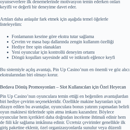
oyunseverlere ilk denemelerinde motivasyon temin ederken onları
keyifli ve değerli bir deneyime davet eder.
Artıları daha anlaşılır fark etmek için aşağıda temel öğelerle
listeleyelim:
Fonlamanın kesrine göre ekstra tutar sağlama
Çevrim ve masa başı dallarında zengin kullanım özelliği
Hediye free spin olanakları
Yeni oyuncular için kontrollü deneyim ortamı
Döngü koşulları sayesinde adil ve istikrarlı eğlence keyfi
Bu sistemiyle açılış avantajı, Pin Up Casino’nun en önemli ve göz alıcı
ekstralarından biri olmayı korur.
Bedava Dönüş Promosyonları – Slot Kullanıcıları için Özel Heyecan
Pin Up Casino’nun oyunculara temin ettiği en beğenilen avantajlardan
biri hediye çevirim seçenekleridir. Özellikle makine hayranları için
dizayn edilen bu avantajlar, oyunculara bonus yatırım yapmadan belirli
oyun makinesi türlerinde spin atma imkanı kazandırır. Böylece
oyuncular hem içerikleri daha doğrudan inceleme ihtimali edinir hem
de fiili kâr sağlama imkânına edinir. Ücretsiz çevirimler genellikle ilk
giriş paketine eklenir, özel organizasyonlarda sunulur veya düzenli