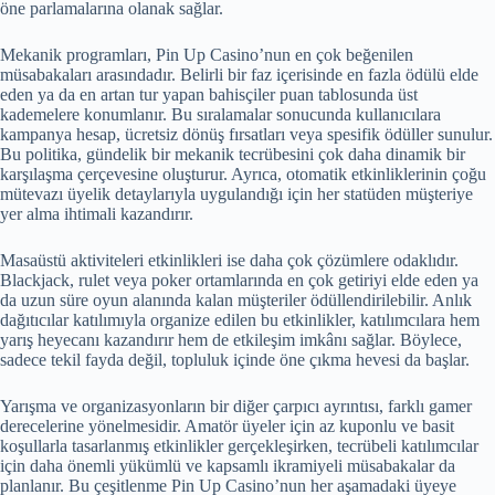
öne parlamalarına olanak sağlar.
Mekanik programları, Pin Up Casino’nun en çok beğenilen
müsabakaları arasındadır. Belirli bir faz içerisinde en fazla ödülü elde
eden ya da en artan tur yapan bahisçiler puan tablosunda üst
kademelere konumlanır. Bu sıralamalar sonucunda kullanıcılara
kampanya hesap, ücretsiz dönüş fırsatları veya spesifik ödüller sunulur.
Bu politika, gündelik bir mekanik tecrübesini çok daha dinamik bir
karşılaşma çerçevesine oluşturur. Ayrıca, otomatik etkinliklerinin çoğu
mütevazı üyelik detaylarıyla uygulandığı için her statüden müşteriye
yer alma ihtimali kazandırır.
Masaüstü aktiviteleri etkinlikleri ise daha çok çözümlere odaklıdır.
Blackjack, rulet veya poker ortamlarında en çok getiriyi elde eden ya
da uzun süre oyun alanında kalan müşteriler ödüllendirilebilir. Anlık
dağıtıcılar katılımıyla organize edilen bu etkinlikler, katılımcılara hem
yarış heyecanı kazandırır hem de etkileşim imkânı sağlar. Böylece,
sadece tekil fayda değil, topluluk içinde öne çıkma hevesi da başlar.
Yarışma ve organizasyonların bir diğer çarpıcı ayrıntısı, farklı gamer
derecelerine yönelmesidir. Amatör üyeler için az kuponlu ve basit
koşullarla tasarlanmış etkinlikler gerçekleşirken, tecrübeli katılımcılar
için daha önemli yükümlü ve kapsamlı ikramiyeli müsabakalar da
planlanır. Bu çeşitlenme Pin Up Casino’nun her aşamadaki üyeye