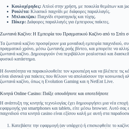
Κουλοχέρηδες:
Απλοί στην χρήση, με ποικιλία θεμάτων και ja
Ρουλέτα:
Κλασικό παιχνίδι με διάφορες παραλλαγές.
Μπλακτζακ:
Παιχνίδι στρατηγικής και τύχης.
Πόκερ:
Διάφορες παραλλαγές για έμπειρους παίκτες.
Ζωντανά Καζίνο: Η Εμπειρία του Πραγματικού Καζίνο από το Σπίτι σ
Τα ζωντανά καζίνο προσφέρουν μια μοναδική εμπειρία παιχνιδιού, συ
πραγματικό χρόνο, μέσω ζωντανής ροής βίντεο, και μπορείτε να αλληλ
ζωντανά καζίνο. Δημιουργούν ένα περιβάλλον ρεαλιστικό και διασκεδ
φυσικό κατάστημα.
Η δυνατότητα να παρακολουθείτε τον κρουπιέρη και να βλέπετε τις κ
είναι ιδανικά για παίκτες που θέλουν να απολαύσουν την κοινωνική 
ζωντανά καζίνο, όπως η Evolution Gaming και η NetEnt Live.
Κινητά Online Casino: Παίξε οπουδήποτε και οποτεδήποτε
Η ανάπτυξη της κινητής τεχνολογίας έχει δημιουργήσει μια νέα εποχή
εφαρμογής για smartphones και tablets, είτε μέσω browser. Αυτό σας 
παιχνιδιού στα κινητά casino είναι εξίσου καλή με αυτή στα παραδο
Κατεβάστε την εφαρμογή (αν υπάρχει) ή επισκεφθείτε το καζίν