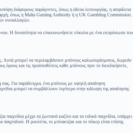
ε υπόψη διάφορους παράγοντες, όπως η άδεια λειτουργίας, η ασφάλεια
ή αρχή, όπως η Malta Gaming Authority ή η UK Gambling Commission.
κών συναλλαγών.
εφώνου. Η δυνατότητα να επικοινωνήσετε εύκολα με ένα εκπρόσωπο του
ες. Αυτά μπορεί να περιλαμβάνουν μπόνους καλωσορίσματος, δωρεάν
ς όρους και τις προϋποθέσεις κάθε μπόνους πριν το διεκδικήσετε,
 σας. Για παράδειγμα, ένα μπόνους με υψηλή απαίτηση
αιχνίδια μπορεί να συμβάλλουν λιγότερο στην κάλυψη της απαίτησης
α παιχνίδια μέχρι τα ζωντανά καζίνο και τα ειδικά παιχνίδια, υπάρχει
 παιχνιδιού. Η ρουλέτα, το μπλακτζακ και το πόκερ είναι επίσης