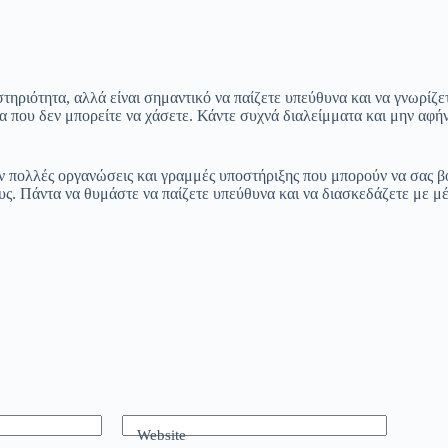
στηριότητα, αλλά είναι σημαντικό να παίζετε υπεύθυνα και να γνωρίζ
τα που δεν μπορείτε να χάσετε. Κάντε συχνά διαλείμματα και μην αφήν
ν πολλές οργανώσεις και γραμμές υποστήριξης που μπορούν να σας βοη
ς. Πάντα να θυμάστε να παίζετε υπεύθυνα και να διασκεδάζετε με μέ
Website