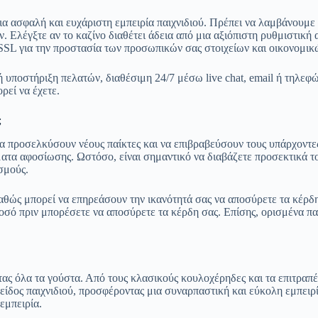
 μια ασφαλή και ευχάριστη εμπειρία παιχνιδιού. Πρέπει να λαμβάνουμ
ν. Ελέγξτε αν το καζίνο διαθέτει άδεια από μια αξιόπιστη ρυθμιστικ
 SSL για την προστασία των προσωπικών σας στοιχείων και οικονομι
ική υποστήριξη πελατών, διαθέσιμη 24/7 μέσω live chat, email ή τηλ
ρεί να έχετε.
;
α προσελκύσουν νέους παίκτες και να επιβραβεύσουν τους υπάρχοντ
τα αφοσίωσης. Ωστόσο, είναι σημαντικό να διαβάζετε προσεκτικά του
σμούς.
θώς μπορεί να επηρεάσουν την ικανότητά σας να αποσύρετε τα κέρδη
ποσό πριν μπορέσετε να αποσύρετε τα κέρδη σας. Επίσης, ορισμένα π
τας όλα τα γούστα. Από τους κλασικούς κουλοχέρηδες και τα επιτραπέζι
είδος παιχνιδιού, προσφέροντας μια συναρπαστική και εύκολη εμπειρία
εμπειρία.