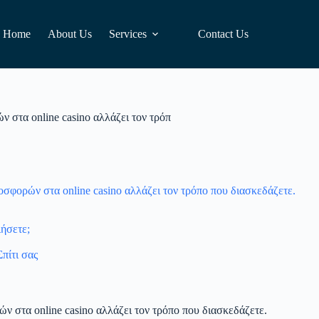
Home
About Us
Services
Contact Us
 στα online casino αλλάζει τον τρόπ
οσφορών στα online casino αλλάζει τον τρόπο που διασκεδάζετε.
ήσετε;
πίτι σας
ν στα online casino αλλάζει τον τρόπο που διασκεδάζετε.