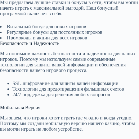
Мы предлагаем лучшие ставки и бонусы в сети, чтобы вы могли
начать играть с максимальной выгодой. Наш бонусный
программой включает в себя:
Витальный бонус для новых игроков
Регулярные бонусы для постоянных игроков
Промокоды и акции для всех игроков
Безопасность и Надежность
Мы понимаем важность безопасности и надежности для наших
игроков. Поэтому мы используем самые современные
технологии для защиты вашей информации и обеспечения
безопасности вашего игрового процесса.
SSL-шифрование для защиты вашей информации
Технологии для предотвращения фальшивых счетов
24/7 поддержка для решения любых вопросов
Мобильная Версия
Мы знаем, что игроки хотят играть где угодно и когда угодно.
Поэтому мы создали мобильную версию нашего казино, чтобы
вы могли играть на любом устройстве.