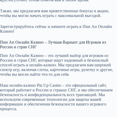
Также, мы предлагаем вам приветственные бонусы и акции,
чтобы вы могли начать играть с максимальной выгодой.
Зарегистрируйтесь сейчас и начните играть в Пин Ап Онлайн
Казино!
Пин Ап Онлайн Казино – Лучшая Вариант для Игроков из
России и стран СНГ
Пин Ап Онлайн Казино – это лучший выбор для игроков из
России и стран СНГ, которые ищут надежный и безопасный
способ играть в онлайн-казино. Мы предлагаем вам широкий
спектр игр, включая слоты, карточные игры, рулетку и другие,
чтобы вы могли найти что-то для себя.
Наш онлайн-казино Pin Up Casino – это официальный сайт,
который работает в России и странах СНГ, и мы обеспечиваем
безопасность и конфиденциальность всех транзакций. Мы
используем современные технологии для защиты вашей
информации и обеспечения безопасности вашего игрового
процесса.