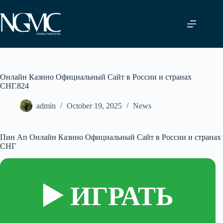
Skip
to
content
Онлайн Казино Официальный Сайт в России и странах
СНГ.824
admin
October 19, 2025
News
Пин Ап Онлайн Казино Официальный Сайт в России и странах
СНГ
▶️ ИГРАТЬ