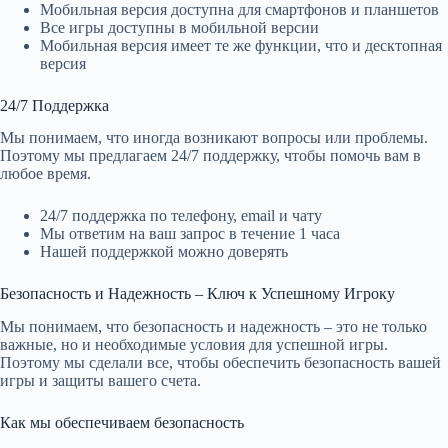
Мобильная версия доступна для смартфонов и планшетов
Все игры доступны в мобильной версии
Мобильная версия имеет те же функции, что и десктопная
версия
24/7 Поддержка
Мы понимаем, что иногда возникают вопросы или проблемы.
Поэтому мы предлагаем 24/7 поддержку, чтобы помочь вам в
любое время.
24/7 поддержка по телефону, email и чату
Мы ответим на ваш запрос в течение 1 часа
Нашей поддержкой можно доверять
Безопасность и Надежность – Ключ к Успешному Игроку
Мы понимаем, что безопасность и надежность – это не только
важные, но и необходимые условия для успешной игры.
Поэтому мы сделали все, чтобы обеспечить безопасность вашей
игры и защиты вашего счета.
Как мы обеспечиваем безопасность