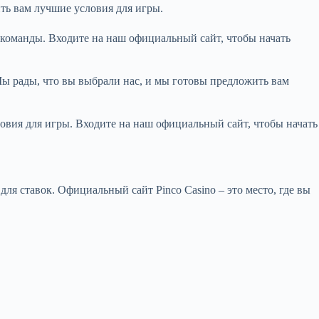
ть вам лучшие условия для игры.
о команды. Входите на наш официальный сайт, чтобы начать
 Мы рады, что вы выбрали нас, и мы готовы предложить вам
ловия для игры. Входите на наш официальный сайт, чтобы начать
ля ставок. Официальный сайт Pinco Casino – это место, где вы