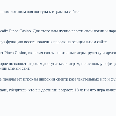
ашим логином для доступа к играм на сайте.
йт Pinco Casino. Для этого вам нужно ввести свой логин и пар
льзуя функцию восстановления пароля на официальном сайте.
т Pinco Casino, включая слоты, карточные игры, рулетку и други
торое позволяет игрокам доступаться к играм, не используя офиц
официальный сайт.
ое предлагает игрокам широкий спектр развлекательных игр и фу
ле, убедитесь, что вы достигли возраста 18 лет и что игра являе