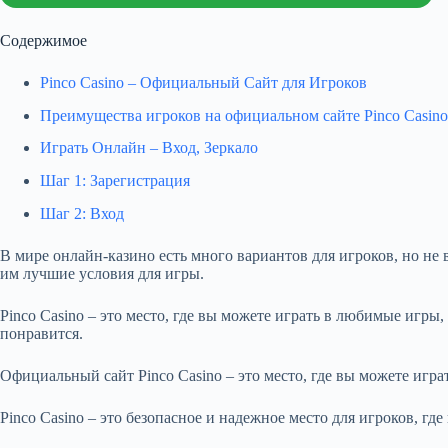
Содержимое
Pinco Casino – Официальный Сайт для Игроков
Преимущества игроков на официальном сайте Pinco Casino
Играть Онлайн – Вход, Зеркало
Шаг 1: Зарегистрация
Шаг 2: Вход
В мире онлайн-казино есть много вариантов для игроков, но не 
им лучшие условия для игры.
Pinco Casino – это место, где вы можете играть в любимые игры
понравится.
Официальный сайт Pinco Casino – это место, где вы можете игр
Pinco Casino – это безопасное и надежное место для игроков, гд