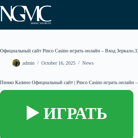
Skip
to
content
Официальный сайт Pinco Casino играть онлайн – Вход Зеркало.33
admin
October 16, 2025
News
Пинко Казино Официальный сайт | Pinco Casino играть онлайн –
▶️ ИГРАТЬ