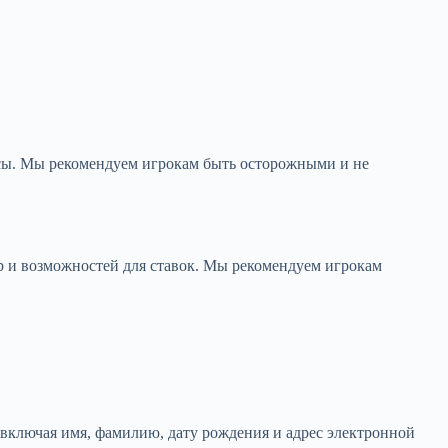
усы. Мы рекомендуем игрокам быть осторожными и не
р и возможностей для ставок. Мы рекомендуем игрокам
, включая имя, фамилию, дату рождения и адрес электронной