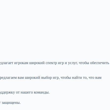
едлагает игрокам широкий спектр игр и услуг, чтобы обеспечить
предлагаем вам широкий выбор игр, чтобы найти то, что вам
поддержку от нашего команды.
ут защищены.