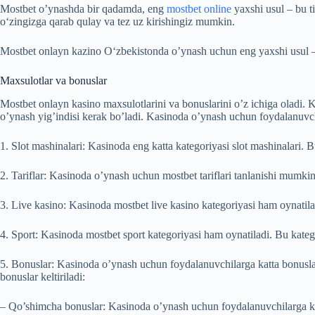
Mostbet o’ynashda bir qadamda, eng
mostbet online
yaxshi usul – bu ti
o‘zingizga qarab qulay va tez uz kirishingiz mumkin.
Mostbet onlayn kazino O‘zbekistonda o’ynash uchun eng yaxshi usul – b
Maxsulotlar va bonuslar
Mostbet onlayn kasino maxsulotlarini va bonuslarini o’z ichiga oladi
o’ynash yig’indisi kerak bo’ladi. Kasinoda o’ynash uchun foydalanuvchi
1. Slot mashinalari: Kasinoda eng katta kategoriyasi slot mashinalari. B
2. Tariflar: Kasinoda o’ynash uchun mostbet tariflari tanlanishi mumkin
3. Live kasino: Kasinoda mostbet live kasino kategoriyasi ham oynatil
4. Sport: Kasinoda mostbet sport kategoriyasi ham oynatiladi. Bu kategor
5. Bonuslar: Kasinoda o’ynash uchun foydalanuvchilarga katta bonusla
bonuslar keltiriladi:
– Qo’shimcha bonuslar: Kasinoda o’ynash uchun foydalanuvchilarga kat