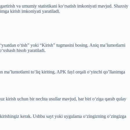
zgartirish va umumiy statistikani ko‘rsatish imkoniyati mavjud. Shaxsiy
mga kirish imkoniyati yaratiladi.
o‘yxatdan o‘tish” yoki “Kirish” tugmasini bosing. Aniq ma’lumotlarni
o‘xshash hisob yaratiladi.
 ma’lumotlarni to‘liq kiriting. APK fayl orqali o‘yinchi qo’llanimga
z kirish uchun bir nechta usullar mavjud, har biri o‘ziga qarab qulay
kirishingiz kerak. Ushbu sayt yoki uygulama o‘zingizning o‘zingizga