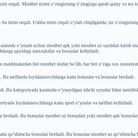
zim orqali. Mostbet tizimi o‘zingizning o‘zingizga qarab qulay va tez is
u tizim orqali. Ushbu tizim orqali o‘ylab chiqilganda, siz o‘zingiznin
. Kasinoda o’ynash uchun mostbet apk yoki mostbet uz saytidan kirish 
larga quyidagi maxsulotlar va bonuslar keltiriladi:
u mashinalardan biri mostbet slotlar bo’lib, har biri o’ziga xos xususiya
. Bu tariflarda foydalanuvchilarga katta bonuslar va bonuslar beriladi.
adi. Bu kategoriyada kasinoda o’ynaydigan ishchi oynalar bilan tanishi
iyada foydalanuvchilarga katta sport o’ynalar va tariflari keltiriladi.
r beriladi. Bu bonuslar mostbet uz bonuslari yoki mostbet apk bonusla
ta qo’shimcha bonuslar beriladi. Bu bonuslar mostbet uz qo’shimcha b