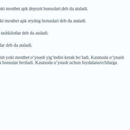
ki mostbet apk depozit bonuslari deb da ataladi.
i mostbet apk reyting bonuslari deb da ataladi.
tashkilotlar deb da ataladi.
ar deb da ataladi.
ish yoki mostbet o’ynash yig’indisi kerak bo’ladi. Kasinoda o’ynash
a bonuslar beriladi. Kasinoda o’ynash uchun foydalanuvchilarga