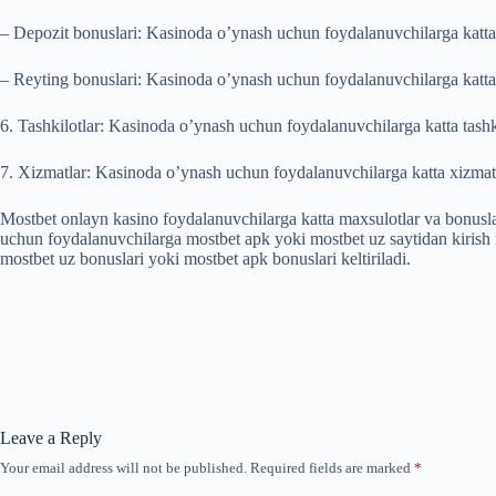
– Depozit bonuslari: Kasinoda o’ynash uchun foydalanuvchilarga katta d
– Reyting bonuslari: Kasinoda o’ynash uchun foydalanuvchilarga katta r
6. Tashkilotlar: Kasinoda o’ynash uchun foydalanuvchilarga katta tashkil
7. Xizmatlar: Kasinoda o’ynash uchun foydalanuvchilarga katta xizmatla
Mostbet onlayn kasino foydalanuvchilarga katta maxsulotlar va bonusla
uchun foydalanuvchilarga mostbet apk yoki mostbet uz saytidan kiris
mostbet uz bonuslari yoki mostbet apk bonuslari keltiriladi.
Leave a Reply
Your email address will not be published.
Required fields are marked
*