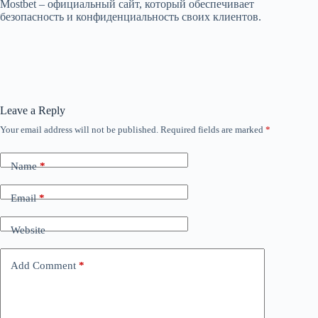
Mostbet – официальный сайт, который обеспечивает
безопасность и конфиденциальность своих клиентов.
Leave a Reply
Your email address will not be published.
Required fields are marked
*
Name
*
Email
*
Website
Add Comment
*