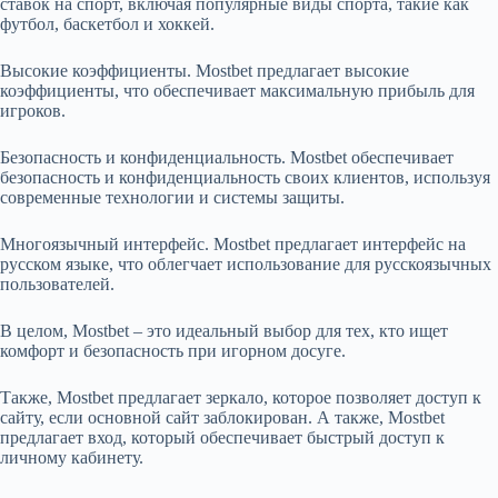
ставок на спорт, включая популярные виды спорта, такие как
футбол, баскетбол и хоккей.
Высокие коэффициенты. Mostbet предлагает высокие
коэффициенты, что обеспечивает максимальную прибыль для
игроков.
Безопасность и конфиденциальность. Mostbet обеспечивает
безопасность и конфиденциальность своих клиентов, используя
современные технологии и системы защиты.
Многоязычный интерфейс. Mostbet предлагает интерфейс на
русском языке, что облегчает использование для русскоязычных
пользователей.
В целом, Mostbet – это идеальный выбор для тех, кто ищет
комфорт и безопасность при игорном досуге.
Также, Mostbet предлагает зеркало, которое позволяет доступ к
сайту, если основной сайт заблокирован. А также, Mostbet
предлагает вход, который обеспечивает быстрый доступ к
личному кабинету.