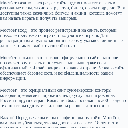
Мостбет казино – это раздел сайта, где вы можете играть в
различные игры, такие как рулетка, бинго, слоты и другие. Вам
доступны также различные бонусы и акции, которые помогут
вам начать играть и получать выигрыш.
Мостбет вход – это процесс регистрации на сайте, который
позволяет вам начать играть и получать выигрыш. Для
регистрации вам нужно заполнить форму, указав свои личные
данные, а также выбрать способ оплаты.
Мостбет зеркало – это зеркало официального сайта, которое
позволяет вам играть и получать выигрыш, даже если
официальный сайт заблокирован в вашей стране. Зеркало сайта
обеспечивает безопасность и конфиденциальность вашей
информации.
Мостбет – это официальный сайт букмекерской конторы,
который предлагает широкий спектр услуг для игроков из
России и других стран. Компания была основана в 2001 году и с
тех пор стала одним из лидеров на рынке азартных игр.
Важно! Перед началом игры на официальном сайте Мостбет,
вам нужно убедиться, что вы достигли возраста 18 лет и что
игра азартными играми не запрещена в вашей стране.