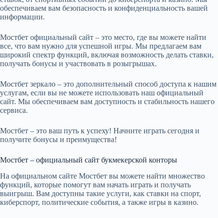
обеспечиваем вам безопасность и конфиденциальность вашей
информации.
Мостбет официальный сайт – это место, где вы можете найти
все, что вам нужно для успешной игры. Мы предлагаем вам
широкий спектр функций, включая возможность делать ставки,
получать бонусы и участвовать в розыгрышах.
Мостбет зеркало – это дополнительный способ доступа к нашим
услугам, если вы не можете использовать наш официальный
сайт. Мы обеспечиваем вам доступность и стабильность нашего
сервиса.
Мостбет – это ваш путь к успеху! Начните играть сегодня и
получите бонусы и преимущества!
Мостбет – официальный сайт букмекерской конторы
На официальном сайте Мостбет вы можете найти множество
функций, которые помогут вам начать играть и получать
выигрыш. Вам доступны такие услуги, как ставки на спорт,
киберспорт, политические события, а также игры в казино.