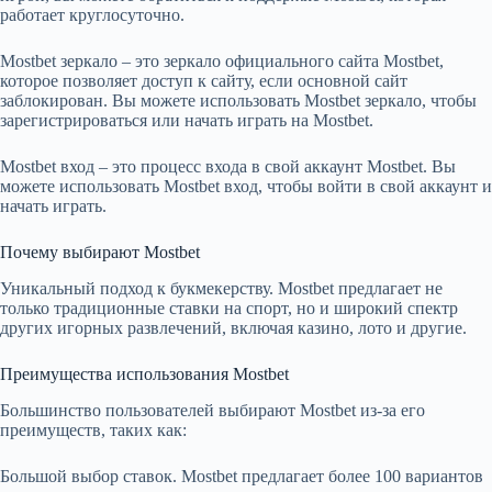
работает круглосуточно.
Mostbet зеркало – это зеркало официального сайта Mostbet,
которое позволяет доступ к сайту, если основной сайт
заблокирован. Вы можете использовать Mostbet зеркало, чтобы
зарегистрироваться или начать играть на Mostbet.
Mostbet вход – это процесс входа в свой аккаунт Mostbet. Вы
можете использовать Mostbet вход, чтобы войти в свой аккаунт и
начать играть.
Почему выбирают Mostbet
Уникальный подход к букмекерству. Mostbet предлагает не
только традиционные ставки на спорт, но и широкий спектр
других игорных развлечений, включая казино, лото и другие.
Преимущества использования Mostbet
Большинство пользователей выбирают Mostbet из-за его
преимуществ, таких как:
Большой выбор ставок. Mostbet предлагает более 100 вариантов