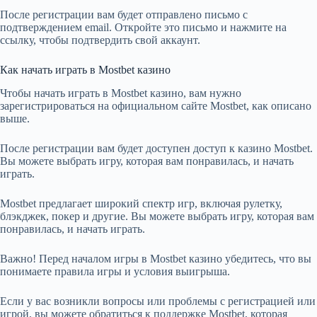
После регистрации вам будет отправлено письмо с
подтверждением email. Откройте это письмо и нажмите на
ссылку, чтобы подтвердить свой аккаунт.
Как начать играть в Mostbet казино
Чтобы начать играть в Mostbet казино, вам нужно
зарегистрироваться на официальном сайте Mostbet, как описано
выше.
После регистрации вам будет доступен доступ к казино Mostbet.
Вы можете выбрать игру, которая вам понравилась, и начать
играть.
Mostbet предлагает широкий спектр игр, включая рулетку,
блэкджек, покер и другие. Вы можете выбрать игру, которая вам
понравилась, и начать играть.
Важно! Перед началом игры в Mostbet казино убедитесь, что вы
понимаете правила игры и условия выигрыша.
Если у вас возникли вопросы или проблемы с регистрацией или
игрой, вы можете обратиться к поддержке Mostbet, которая