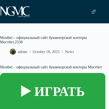
Skip
to
content
Mostbet – официальный сайт букмекерской конторы
Мостбет.2538
admin
October 18, 2025
News
Mostbet – официальный сайт букмекерской конторы Мостбет
▶️ ИГРАТЬ