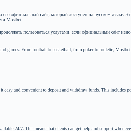
 его официальный сайт, который доступен на русском языке. Это
ми Mostbet.
 продолжать пользоваться услугами, если официальный сайт недо
 games. From football to basketball, from poker to roulette, Mostbet offe
g it easy and convenient to deposit and withdraw funds. This includes p
available 24/7. This means that clients can get help and support wheneve