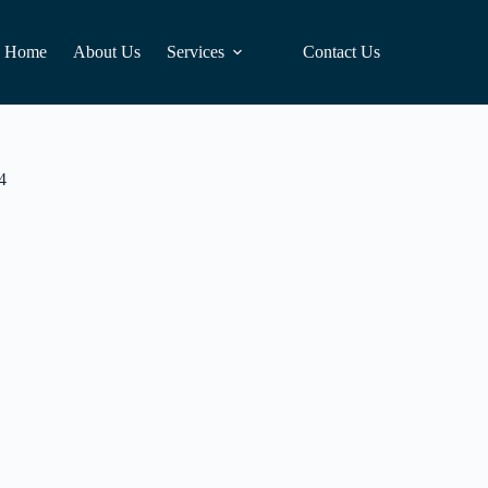
Home
About Us
Services
Contact Us
4