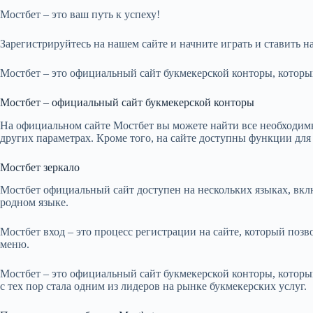
Мостбет – это ваш путь к успеху!
Зарегистрируйтесь на нашем сайте и начните играть и ставить на
Мостбет – это официальный сайт букмекерской конторы, который
Мостбет – официальный сайт букмекерской конторы
На официальном сайте Мостбет вы можете найти все необходим
других параметрах. Кроме того, на сайте доступны функции для
Мостбет зеркало
Мостбет официальный сайт доступен на нескольких языках, вклю
родном языке.
Мостбет вход – это процесс регистрации на сайте, который позв
меню.
Мостбет – это официальный сайт букмекерской конторы, которы
с тех пор стала одним из лидеров на рынке букмекерских услуг.