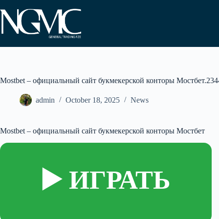
Skip
to
content
Mostbet – официальный сайт букмекерской конторы Мостбет.234
admin
October 18, 2025
News
Mostbet – официальный сайт букмекерской конторы Мостбет
▶️ ИГРАТЬ