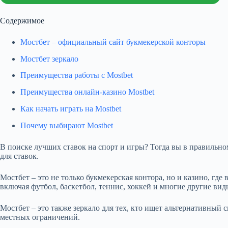
Содержимое
Мостбет – официальный сайт букмекерской конторы
Мостбет зеркало
Преимущества работы с Mostbet
Преимущества онлайн-казино Mostbet
Как начать играть на Mostbet
Почему выбирают Mostbet
В поиске лучших ставок на спорт и игры? Тогда вы в правильно
для ставок.
Мостбет – это не только букмекерская контора, но и казино, гд
включая футбол, баскетбол, теннис, хоккей и многие другие вид
Мостбет – это также зеркало для тех, кто ищет альтернативный с
местных ограничений.