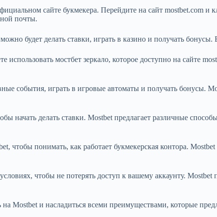
официальном сайте букмекера. Перейдите на сайт mostbet.com и 
нной почты.
ожно будет делать ставки, играть в казино и получать бонусы. В
 использовать мостбет зеркало, которое доступно на сайте mostbe
вные события, играть в игровые автоматы и получать бонусы. Mo
чтобы начать делать ставки. Mostbet предлагает различные спосо
bet, чтобы понимать, как работает букмекерская контора. Mostb
 условиях, чтобы не потерять доступ к вашему аккаунту. Mostbe
 на Mostbet и насладиться всеми преимуществами, которые предл