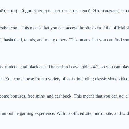
, который доступен для всех пользователей. Это означает, что в
stbet.com. This means that you can access the site even if the official s
l, basketball, tennis, and many others. This means that you can find som
ots, roulette, and blackjack. The casino is available 24/7, so you can p
 You can choose from a variety of slots, including classic slots, video 
come bonuses, free spins, and cashback. This means that you can get a 
d fun online gaming experience. With its official site, mirror site, and