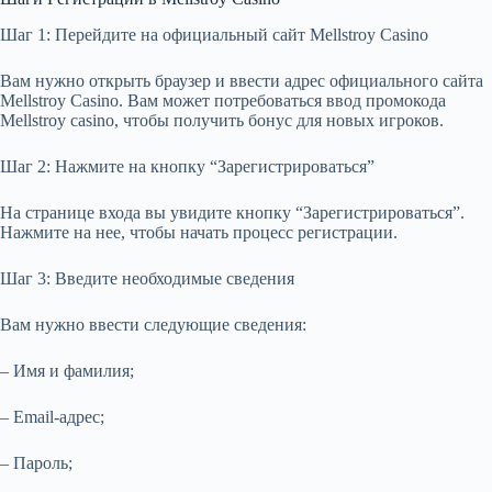
Шаг 1: Перейдите на официальный сайт Mellstroy Casino
Вам нужно открыть браузер и ввести адрес официального сайта
Mellstroy Casino. Вам может потребоваться ввод промокода
Mellstroy casino, чтобы получить бонус для новых игроков.
Шаг 2: Нажмите на кнопку “Зарегистрироваться”
На странице входа вы увидите кнопку “Зарегистрироваться”.
Нажмите на нее, чтобы начать процесс регистрации.
Шаг 3: Введите необходимые сведения
Вам нужно ввести следующие сведения:
– Имя и фамилия;
– Email-адрес;
– Пароль;