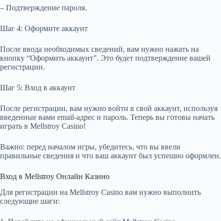
– Подтверждение пароля.
Шаг 4: Оформите аккаунт
После ввода необходимых сведений, вам нужно нажать на
кнопку “Оформить аккаунт”. Это будет подтверждение вашей
регистрации.
Шаг 5: Вход в аккаунт
После регистрации, вам нужно войти в свой аккаунт, используя
введенные вами email-адрес и пароль. Теперь вы готовы начать
играть в Mellstroy Casino!
Важно: перед началом игры, убедитесь, что вы ввели
правильные сведения и что ваш аккаунт был успешно оформлен.
Вход в Мellstroy Онлайн Казино
Для регистрации на Mellstroy Casino вам нужно выполнить
следующие шаги: