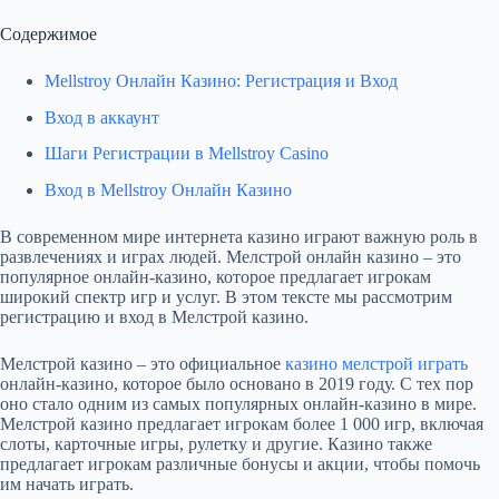
Содержимое
Мellstroy Онлайн Казино: Регистрация и Вход
Вход в аккаунт
Шаги Регистрации в Mellstroy Casino
Вход в Мellstroy Онлайн Казино
В современном мире интернета казино играют важную роль в
развлечениях и играх людей. Мелстрой онлайн казино – это
популярное онлайн-казино, которое предлагает игрокам
широкий спектр игр и услуг. В этом тексте мы рассмотрим
регистрацию и вход в Мелстрой казино.
Мелстрой казино – это официальное
казино мелстрой играть
онлайн-казино, которое было основано в 2019 году. С тех пор
оно стало одним из самых популярных онлайн-казино в мире.
Мелстрой казино предлагает игрокам более 1 000 игр, включая
слоты, карточные игры, рулетку и другие. Казино также
предлагает игрокам различные бонусы и акции, чтобы помочь
им начать играть.