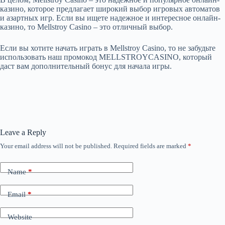
казино, которое предлагает широкий выбор игровых автоматов
и азартных игр. Если вы ищете надежное и интересное онлайн-
казино, то Mellstroy Casino – это отличный выбор.
Если вы хотите начать играть в Mellstroy Casino, то не забудьте
использовать наш промокод MELLSTROYCASINO, который
даст вам дополнительный бонус для начала игры.
Leave a Reply
Your email address will not be published.
Required fields are marked
*
Name
*
Email
*
Website