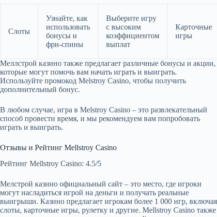
Узнайте, как
Выберите игру
использовать
с высоким
Карточные
Слоты
бонусы и
коэффициентом
игры
фри-спины
выплат
Меллстрой казино также предлагает различные бонусы и акции,
которые могут помочь вам начать играть и выиграть.
Используйте промокод Melstroy Casino, чтобы получить
дополнительный бонус.
В любом случае, игра в Melstroy Casino – это развлекательный
способ провести время, и мы рекомендуем вам попробовать
играть и выиграть.
Отзывы и Рейтинг Mellstroy Casino
Рейтинг Mellstroy Casino: 4.5/5
Мелстрой казино официальный сайт – это место, где игроки
могут насладиться игрой на деньги и получать реальные
выигрыши. Казино предлагает игрокам более 1 000 игр, включая
слоты, карточные игры, рулетку и другие. Mellstroy Casino также