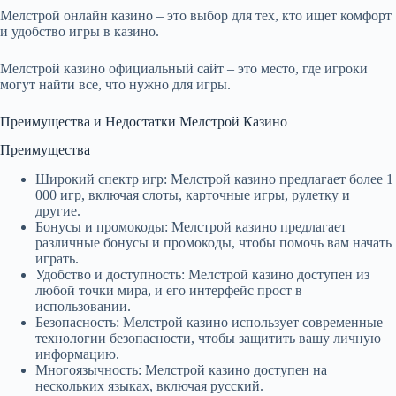
Мелстрой онлайн казино – это выбор для тех, кто ищет комфорт
и удобство игры в казино.
Мелстрой казино официальный сайт – это место, где игроки
могут найти все, что нужно для игры.
Преимущества и Недостатки Мелстрой Казино
Преимущества
Широкий спектр игр: Мелстрой казино предлагает более 1
000 игр, включая слоты, карточные игры, рулетку и
другие.
Бонусы и промокоды: Мелстрой казино предлагает
различные бонусы и промокоды, чтобы помочь вам начать
играть.
Удобство и доступность: Мелстрой казино доступен из
любой точки мира, и его интерфейс прост в
использовании.
Безопасность: Мелстрой казино использует современные
технологии безопасности, чтобы защитить вашу личную
информацию.
Многоязычность: Мелстрой казино доступен на
нескольких языках, включая русский.