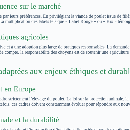
luence sur le marché
 par leurs préférences. En privilégiant la viande de poulet issue de fili
. La multiplication des labels tels que « Label Rouge » ou « Bio » témoi
atiques agricoles
ve et à une adoption plus large de pratiques responsables. La demande c
de compte, la responsabilité des citoyens est de soutenir une agriculture q
 adaptées aux enjeux éthiques et durab
et en Europe
e strictement l’élevage du poulet. La loi sur la protection animale, la r
tefois, ces cadres doivent constamment évoluer pour répondre aux nouve
male et la durabilité
 des labels, et l’introduction d’incitations financières pour les pratique