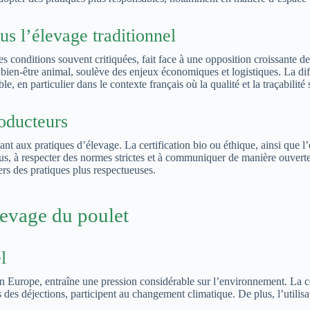
us l’élevage traditionnel
es conditions souvent critiquées, fait face à une opposition croissante 
bien-être animal, soulève des enjeux économiques et logistiques. La diffic
 en particulier dans le contexte français où la qualité et la traçabilité 
roducteurs
 aux pratiques d’élevage. La certification bio ou éthique, ainsi que l’ét
us, à respecter des normes strictes et à communiquer de manière ouverte
vers des pratiques plus respectueuses.
levage du poulet
l
n Europe, entraîne une pression considérable sur l’environnement. La c
s des déjections, participent au changement climatique. De plus, l’utili