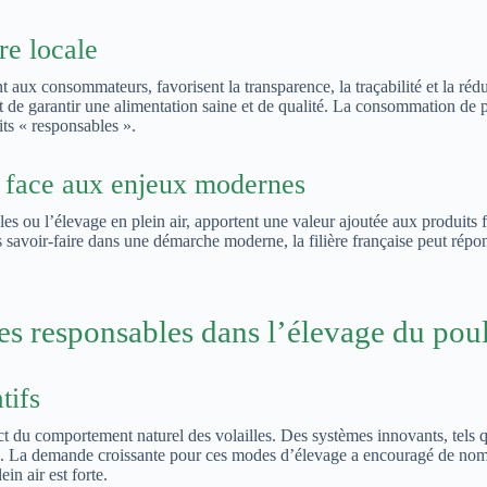
ure locale
t aux consommateurs, favorisent la transparence, la traçabilité et la ré
t de garantir une alimentation saine et de qualité. La consommation de pr
ts « responsables ».
el face aux enjeux modernes
cales ou l’élevage en plein air, apportent une valeur ajoutée aux produits
s savoir-faire dans une démarche moderne, la filière française peut rép
es responsables dans l’élevage du pou
tifs
pect du comportement naturel des volailles. Des systèmes innovants, tels
le. La demande croissante pour ces modes d’élevage a encouragé de nom
in air est forte.