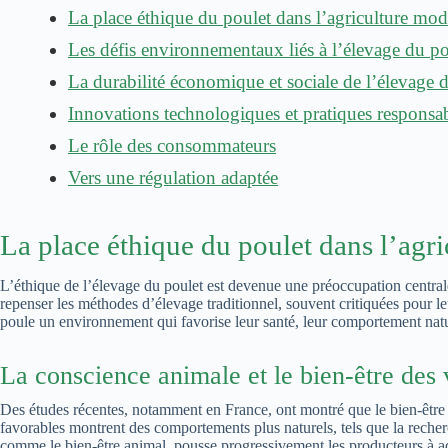
La place éthique du poulet dans l’agriculture mo
Les défis environnementaux liés à l’élevage du po
La durabilité économique et sociale de l’élevage 
Innovations technologiques et pratiques responsa
Le rôle des consommateurs
Vers une régulation adaptée
La place éthique du poulet dans l’agr
L’éthique de l’élevage du poulet est devenue une préoccupation central
repenser les méthodes d’élevage traditionnel, souvent critiquées pour le
poule un environnement qui favorise leur santé, leur comportement natur
La conscience animale et le bien-être des v
Des études récentes, notamment en France, ont montré que le bien-être a
favorables montrent des comportements plus naturels, tels que la recher
comme le bien-être animal, pousse progressivement les producteurs à ad