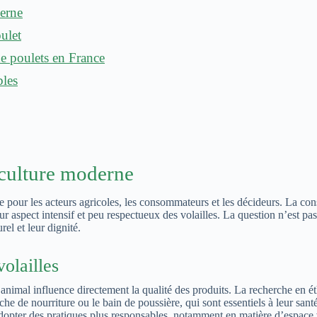
derne
ulet
de poulets en France
bles
iculture moderne
e pour les acteurs agricoles, les consommateurs et les décideurs. La co
ur aspect intensif et peu respectueux des volailles. La question n’est p
el et leur dignité.
olailles
nimal influence directement la qualité des produits. La recherche en ét
che de nourriture ou le bain de poussière, qui sont essentiels à leur sa
opter des pratiques plus responsables, notamment en matière d’espace vi