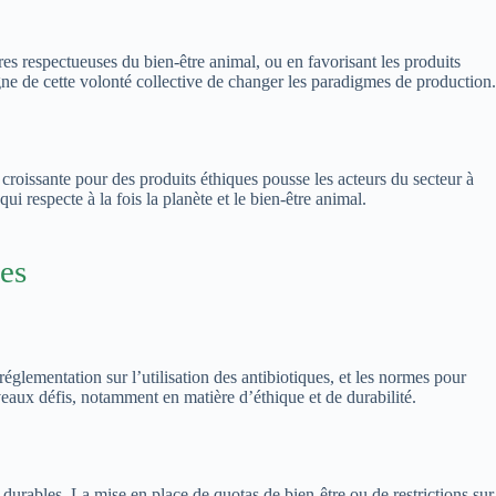
ères respectueuses du bien-être animal, ou en favorisant les produits
gne de cette volonté collective de changer les paradigmes de production.
roissante pour des produits éthiques pousse les acteurs du secteur à
ui respecte à la fois la planète et le bien-être animal.
les
églementation sur l’utilisation des antibiotiques, et les normes pour
aux défis, notamment en matière d’éthique et de durabilité.
s durables. La mise en place de quotas de bien-être ou de restrictions sur