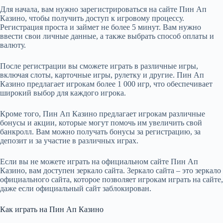
Для начала, вам нужно зарегистрироваться на сайте Пин Ап
Казино, чтобы получить доступ к игровому процессу.
Регистрация проста и займет не более 5 минут. Вам нужно
ввести свои личные данные, а также выбрать способ оплаты и
валюту.
После регистрации вы сможете играть в различные игры,
включая слоты, карточные игры, рулетку и другие. Пин Ап
Казино предлагает игрокам более 1 000 игр, что обеспечивает
широкий выбор для каждого игрока.
Кроме того, Пин Ап Казино предлагает игрокам различные
бонусы и акции, которые могут помочь им увеличить свой
банкролл. Вам можно получать бонусы за регистрацию, за
депозит и за участие в различных играх.
Если вы не можете играть на официальном сайте Пин Ап
Казино, вам доступен зеркало сайта. Зеркало сайта – это зеркало
официального сайта, которое позволяет игрокам играть на сайте,
даже если официальный сайт заблокирован.
Как играть на Пин Ап Казино