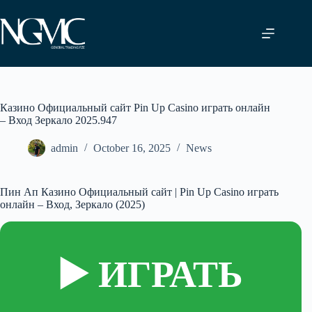
Skip
to
content
Казино Официальный сайт Pin Up Casino играть онлайн
– Вход Зеркало 2025.947
admin
October 16, 2025
News
Пин Ап Казино Официальный сайт | Pin Up Casino играть
онлайн – Вход, Зеркало (2025)
▶️ ИГРАТЬ