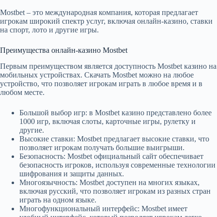
Mostbet – это международная компания, которая предлагает
игрокам широкий спектр услуг, включая онлайн-казино, ставки
на спорт, лото и другие игры.
Преимущества онлайн-казино Mostbet
Первым преимуществом является доступность Mostbet казино на
мобильных устройствах. Скачать Mostbet можно на любое
устройство, что позволяет игрокам играть в любое время и в
любом месте.
Большой выбор игр: в Mostbet казино представлено более
1000 игр, включая слоты, карточные игры, рулетку и
другие.
Высокие ставки: Mostbet предлагает высокие ставки, что
позволяет игрокам получать большие выигрыши.
Безопасность: Mostbet официальный сайт обеспечивает
безопасность игроков, используя современные технологии
шифрования и защиты данных.
Многоязычность: Mostbet доступен на многих языках,
включая русский, что позволяет игрокам из разных стран
играть на одном языке.
Многофункциональный интерфейс: Mostbet имеет