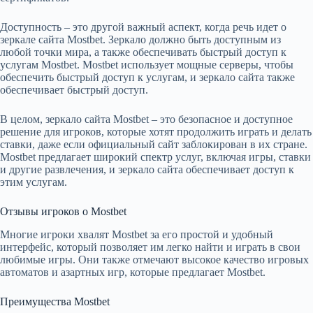
Доступность – это другой важный аспект, когда речь идет о
зеркале сайта Mostbet. Зеркало должно быть доступным из
любой точки мира, а также обеспечивать быстрый доступ к
услугам Mostbet. Mostbet использует мощные серверы, чтобы
обеспечить быстрый доступ к услугам, и зеркало сайта также
обеспечивает быстрый доступ.
В целом, зеркало сайта Mostbet – это безопасное и доступное
решение для игроков, которые хотят продолжить играть и делать
ставки, даже если официальный сайт заблокирован в их стране.
Mostbet предлагает широкий спектр услуг, включая игры, ставки
и другие развлечения, и зеркало сайта обеспечивает доступ к
этим услугам.
Отзывы игроков о Mostbet
Многие игроки хвалят Mostbet за его простой и удобный
интерфейс, который позволяет им легко найти и играть в свои
любимые игры. Они также отмечают высокое качество игровых
автоматов и азартных игр, которые предлагает Mostbet.
Преимущества Mostbet