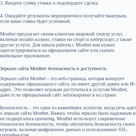
3. Введите сумму ставки и подтвердите сделку.
4. Ожидайте результаты мероприятия и получайте выигрыш,
если ваша ставка будет успешной.
Mostbet предлагает своим клиентам широкий спектр услуг,
включая онлайн-казино, ставки на спорт и киберспорт, а также
другие услуги. Для начала работы с Mostbet вам нужно
зарегистрироваться на официальном сайте или скачать
мобильное приложение.
Зеркало сайта Mostbet: безопасность и доступность
Зеркало сайта Mostbet – это веб-страница, которая копирует
содержимое официального сайта, но имеет другой домен или IP-
адрес. Это позволяет игрокам доступаться к услугам Mostbet,
даже если официальный сайт заблокирован в их стране.
Безопасность – это один из важнейших аспектов, когда речь идет
о зеркале сайта Mostbet. Важно, чтобы зеркало было надежным и
не подвергалось цensuring. Mostbet использует современные
технологии безопасности, чтобы обеспечить безопасность своих
игроков, включая шифрование данных и использование SSL-
сертификатов.