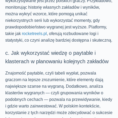
wykorzystywane jest przez polskich graczy. Przykładowo,
monitorując historię własnych zakładów i wyników,
można wykryć wzorce, które pomogą unikać
niekorzystnych serii lub wykorzystać momenty, gdy
prawdopodobieństwo wygranej jest wyższe. Platformy,
takie jak
rocketreels.pl
, oferują rozbudowane logi i
statystyki, co czyni analizę bardziej dostępna i skuteczną.
c. Jak wykorzystać wiedzę o paytable i
klasterach w planowaniu kolejnych zakładów
Znajomość paytable, czyli tabeli wypłat, pozwala
graczom na lepsze zrozumienie, które elementy dają
największe szanse na wygraną. Dodatkowo, analiza
klasterów wygranych — czyli grupowania wyników o
podobnych cechach — pozwala na przewidywanie, kiedy
i gdzie warto zainwestować. W polskim kontekście,
korzystanie z tych narzędzi może zdecydować o sukcesie