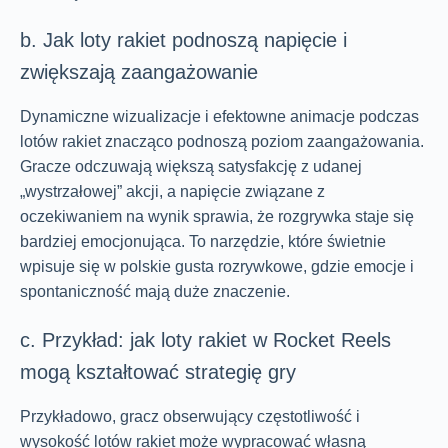
b. Jak loty rakiet podnoszą napięcie i
zwiększają zaangażowanie
Dynamiczne wizualizacje i efektowne animacje podczas
lotów rakiet znacząco podnoszą poziom zaangażowania.
Gracze odczuwają większą satysfakcję z udanej
„wystrzałowej” akcji, a napięcie związane z
oczekiwaniem na wynik sprawia, że rozgrywka staje się
bardziej emocjonująca. To narzędzie, które świetnie
wpisuje się w polskie gusta rozrywkowe, gdzie emocje i
spontaniczność mają duże znaczenie.
c. Przykład: jak loty rakiet w Rocket Reels
mogą kształtować strategię gry
Przykładowo, gracz obserwujący częstotliwość i
wysokość lotów rakiet może wypracować własną