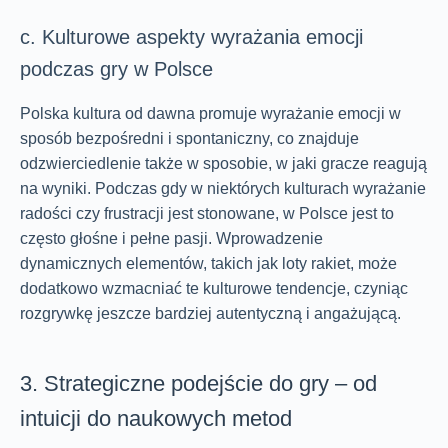
c. Kulturowe aspekty wyrażania emocji
podczas gry w Polsce
Polska kultura od dawna promuje wyrażanie emocji w
sposób bezpośredni i spontaniczny, co znajduje
odzwierciedlenie także w sposobie, w jaki gracze reagują
na wyniki. Podczas gdy w niektórych kulturach wyrażanie
radości czy frustracji jest stonowane, w Polsce jest to
często głośne i pełne pasji. Wprowadzenie
dynamicznych elementów, takich jak loty rakiet, może
dodatkowo wzmacniać te kulturowe tendencje, czyniąc
rozgrywkę jeszcze bardziej autentyczną i angażującą.
3. Strategiczne podejście do gry – od
intuicji do naukowych metod