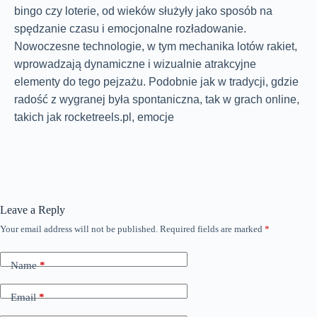
bingo czy loterie, od wieków służyły jako sposób na
spędzanie czasu i emocjonalne rozładowanie.
Nowoczesne technologie, w tym mechanika lotów rakiet,
wprowadzają dynamiczne i wizualnie atrakcyjne
elementy do tego pejzażu. Podobnie jak w tradycji, gdzie
radość z wygranej była spontaniczna, tak w grach online,
takich jak rocketreels.pl, emocje
Leave a Reply
Your email address will not be published.
Required fields are marked
*
Name
*
Email
*