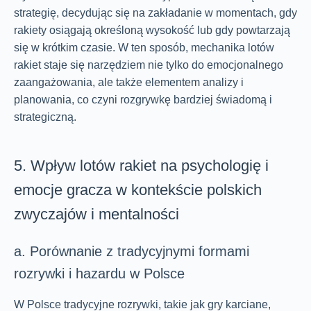
strategię, decydując się na zakładanie w momentach, gdy
rakiety osiągają określoną wysokość lub gdy powtarzają
się w krótkim czasie. W ten sposób, mechanika lotów
rakiet staje się narzędziem nie tylko do emocjonalnego
zaangażowania, ale także elementem analizy i
planowania, co czyni rozgrywkę bardziej świadomą i
strategiczną.
5. Wpływ lotów rakiet na psychologię i
emocje gracza w kontekście polskich
zwyczajów i mentalności
a. Porównanie z tradycyjnymi formami
rozrywki i hazardu w Polsce
W Polsce tradycyjne rozrywki, takie jak gry karciane,