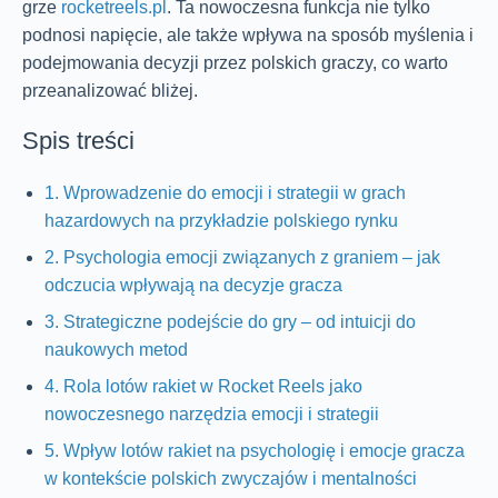
grze
rocketreels.pl
. Ta nowoczesna funkcja nie tylko
podnosi napięcie, ale także wpływa na sposób myślenia i
podejmowania decyzji przez polskich graczy, co warto
przeanalizować bliżej.
Spis treści
1. Wprowadzenie do emocji i strategii w grach
hazardowych na przykładzie polskiego rynku
2. Psychologia emocji związanych z graniem – jak
odczucia wpływają na decyzje gracza
3. Strategiczne podejście do gry – od intuicji do
naukowych metod
4. Rola lotów rakiet w Rocket Reels jako
nowoczesnego narzędzia emocji i strategii
5. Wpływ lotów rakiet na psychologię i emocje gracza
w kontekście polskich zwyczajów i mentalności