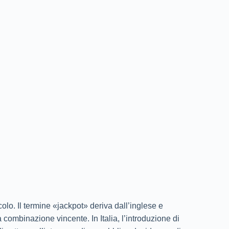
colo. Il termine «jackpot» deriva dall’inglese e
ombinazione vincente. In Italia, l’introduzione di