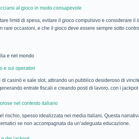
procciarsi al gioco in modo consapevole
e limiti di spesa, evitare il gioco compulsivo e considerare il d
n rare occasioni, e che il gioco deve essere sempre sotto contro
talia e nel mondo
o e sui operatori
 di casinò e sale slot, attirando un pubblico desideroso di vincite 
nerando entrate fiscali e creando posti di lavoro, con i jackpot
morose nel contesto italiano
el rischio, spesso idealizzata nei media italiani. Questa narrativa
roblematici se non accompagnata da un’adeguata educazione.
e e dei jackpot