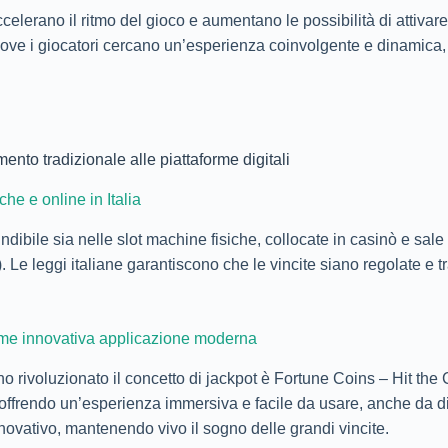
celerano il ritmo del gioco e aumentano le possibilità di attivar
dove i giocatori cercano un’esperienza coinvolgente e dinamica,
mento tradizionale alle piattaforme digitali
che e online in Italia
ndibile sia nelle slot machine fisiche, collocate in casinò e sale 
e leggi italiane garantiscono che le vincite siano regolate e t
come innovativa applicazione moderna
rivoluzionato il concetto di jackpot è Fortune Coins – Hit the 
ri, offrendo un’esperienza immersiva e facile da usare, anche da d
nnovativo, mantenendo vivo il sogno delle grandi vincite.