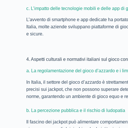
c. L’impatto delle tecnologie mobili e delle app di 
L’avvento di smartphone e app dedicate ha portato
Italia, molte aziende sviluppano piattaforme di gio
e sicure.
4. Aspetti culturali e normativi italiani sul gioco co
a. La regolamentazione del gioco d’azzardo e i limiti
In Italia, il settore del gioco d’azzardo è strettam
precisi sui jackpot, che non possono superare dete
norme, garantendo un ambiente di gioco equo e r
b. La percezione pubblica e il rischio di ludopatia
Il fascino dei jackpot può alimentare comportamenti