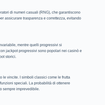
neratori di numeri casuali (RNG), che garantiscono
per assicurare trasparenza e correttezza, evitando
nvariabile, mentre quelli progressivi si
 con jackpot progressivi sono popolari nei casinò e
ot storici.
 vincite. I simboli classici come le frutta
funzioni speciali. La probabilità di ottenere
ato sempre imprevedibile.