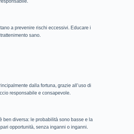
 responsabile.
iutano a prevenire rischi eccessivi. Educare i
ntrattenimento sano.
rincipalmente dalla fortuna, grazie all’uso di
roccio responsabile e consapevole.
tà è ben diversa: le probabilità sono basse e la
 pari opportunità, senza inganni o inganni.