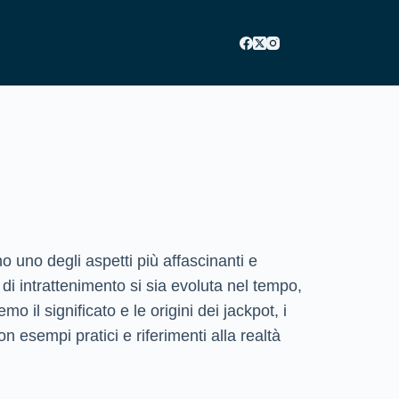
o uno degli aspetti più affascinanti e
di intrattenimento si sia evoluta nel tempo,
 il significato e le origini dei jackpot, i
n esempi pratici e riferimenti alla realtà