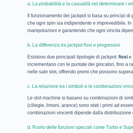
a. La probabilità e la casualità nel determinare i vin
Il funzionamento dei jackpot si basa su principi d
che ogni spin sia indipendente e imprevedibile. In
manipolazioni e garantendo che ogni vincita dipen
b. La differenza tra jackpot fissi e progressivi
Esistono due principali tipologie di jackpot:
fissi
e
incrementano con le puntate dei giocatori, fino a r
nelle sale slot, offrendo premi che possono superare
c. La relazione tra i simboli e le combinazioni vincen
Le slot machine si basano su combinazioni di simbo
(ciliegie, limoni, arance) sono stati i primi ad esse
combinazioni vincenti dipende dalla distribuzione d
d. Ruolo delle funzioni speciali come Turbo e Sup