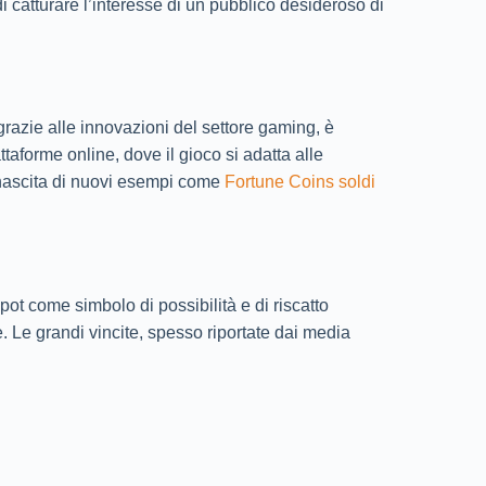
 catturare l’interesse di un pubblico desideroso di
 grazie alle innovazioni del settore gaming, è
ttaforme online, dove il gioco si adatta alle
 nascita di nuovi esempi come
Fortune Coins soldi
pot come simbolo di possibilità e di riscatto
e. Le grandi vincite, spesso riportate dai media