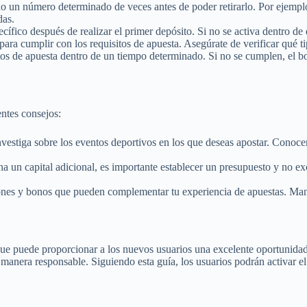
un número determinado de veces antes de poder retirarlo. Por ejemplo, s
das.
ífico después de realizar el primer depósito. Si no se activa dentro de 
para cumplir con los requisitos de apuesta. Asegúrate de verificar qué t
os de apuesta dentro de un tiempo determinado. Si no se cumplen, el b
ntes consejos:
nvestiga sobre los eventos deportivos en los que deseas apostar. Conoce
 un capital adicional, es importante establecer un presupuesto y no e
nes y bonos que pueden complementar tu experiencia de apuestas. Mante
ue puede proporcionar a los nuevos usuarios una excelente oportunidad
 manera responsable. Siguiendo esta guía, los usuarios podrán activar e