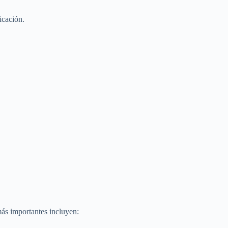
icación.
ás importantes incluyen: