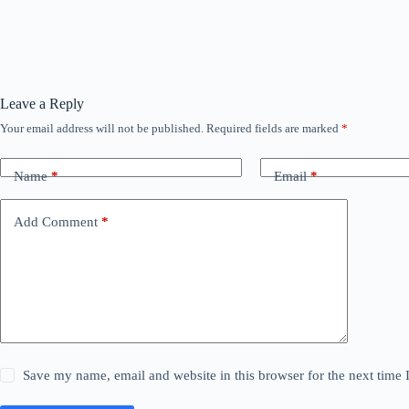
Leave a Reply
Your email address will not be published.
Required fields are marked
*
Name
*
Email
*
Add Comment
*
Save my name, email and website in this browser for the next time