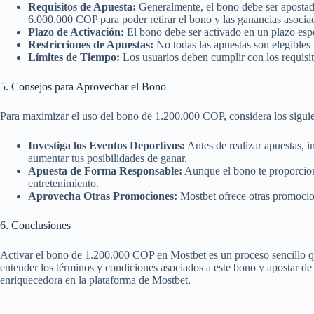
Requisitos de Apuesta:
Generalmente, el bono debe ser apostado 
6.000.000 COP para poder retirar el bono y las ganancias asocia
Plazo de Activación:
El bono debe ser activado en un plazo espec
Restricciones de Apuestas:
No todas las apuestas son elegibles 
Límites de Tiempo:
Los usuarios deben cumplir con los requisit
5. Consejos para Aprovechar el Bono
Para maximizar el uso del bono de 1.200.000 COP, considera los siguie
Investiga los Eventos Deportivos:
Antes de realizar apuestas, i
aumentar tus posibilidades de ganar.
Apuesta de Forma Responsable:
Aunque el bono te proporciona
entretenimiento.
Aprovecha Otras Promociones:
Mostbet ofrece otras promocio
6. Conclusiones
Activar el bono de 1.200.000 COP en Mostbet es un proceso sencillo q
entender los términos y condiciones asociados a este bono y apostar de
enriquecedora en la plataforma de Mostbet.