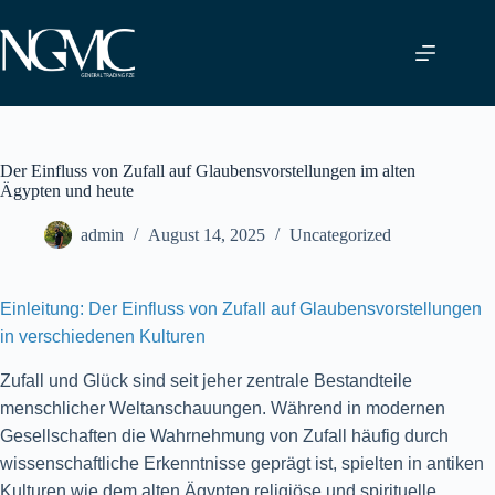
Skip
to
content
Der Einfluss von Zufall auf Glaubensvorstellungen im alten
Ägypten und heute
admin
August 14, 2025
Uncategorized
Einleitung: Der Einfluss von Zufall auf Glaubensvorstellungen
in verschiedenen Kulturen
Zufall und Glück sind seit jeher zentrale Bestandteile
menschlicher Weltanschauungen. Während in modernen
Gesellschaften die Wahrnehmung von Zufall häufig durch
wissenschaftliche Erkenntnisse geprägt ist, spielten in antiken
Kulturen wie dem alten Ägypten religiöse und spirituelle