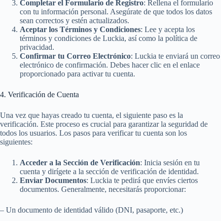
Completar el Formulario de Registro
: Rellena el formulario
con tu información personal. Asegúrate de que todos los datos
sean correctos y estén actualizados.
Aceptar los Términos y Condiciones
: Lee y acepta los
términos y condiciones de Luckia, así como la política de
privacidad.
Confirmar tu Correo Electrónico
: Luckia te enviará un correo
electrónico de confirmación. Debes hacer clic en el enlace
proporcionado para activar tu cuenta.
4. Verificación de Cuenta
Una vez que hayas creado tu cuenta, el siguiente paso es la
verificación. Este proceso es crucial para garantizar la seguridad de
todos los usuarios. Los pasos para verificar tu cuenta son los
siguientes:
Acceder a la Sección de Verificación
: Inicia sesión en tu
cuenta y dirígete a la sección de verificación de identidad.
Enviar Documentos
: Luckia te pedirá que envíes ciertos
documentos. Generalmente, necesitarás proporcionar:
– Un documento de identidad válido (DNI, pasaporte, etc.)