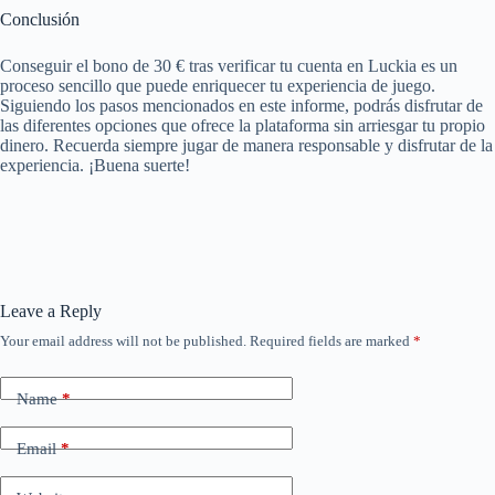
Conclusión
Conseguir el bono de 30 € tras verificar tu cuenta en Luckia es un
proceso sencillo que puede enriquecer tu experiencia de juego.
Siguiendo los pasos mencionados en este informe, podrás disfrutar de
las diferentes opciones que ofrece la plataforma sin arriesgar tu propio
dinero. Recuerda siempre jugar de manera responsable y disfrutar de la
experiencia. ¡Buena suerte!
Leave a Reply
Your email address will not be published.
Required fields are marked
*
Name
*
Email
*