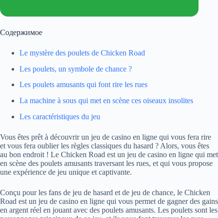
Содержимое
Le mystère des poulets de Chicken Road
Les poulets, un symbole de chance ?
Les poulets amusants qui font rire les rues
La machine à sous qui met en scène ces oiseaux insolites
Les caractéristiques du jeu
Vous êtes prêt à découvrir un jeu de casino en ligne qui vous fera rire
et vous fera oublier les règles classiques du hasard ? Alors, vous êtes
au bon endroit ! Le Chicken Road est un jeu de casino en ligne qui met
en scène des poulets amusants traversant les rues, et qui vous propose
une expérience de jeu unique et captivante.
Conçu pour les fans de jeu de hasard et de jeu de chance, le Chicken
Road est un jeu de casino en ligne qui vous permet de gagner des gains
en argent réel en jouant avec des poulets amusants. Les poulets sont les