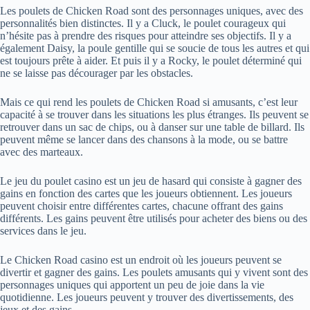
Les poulets de Chicken Road sont des personnages uniques, avec des
personnalités bien distinctes. Il y a Cluck, le poulet courageux qui
n’hésite pas à prendre des risques pour atteindre ses objectifs. Il y a
également Daisy, la poule gentille qui se soucie de tous les autres et qui
est toujours prête à aider. Et puis il y a Rocky, le poulet déterminé qui
ne se laisse pas décourager par les obstacles.
Mais ce qui rend les poulets de Chicken Road si amusants, c’est leur
capacité à se trouver dans les situations les plus étranges. Ils peuvent se
retrouver dans un sac de chips, ou à danser sur une table de billard. Ils
peuvent même se lancer dans des chansons à la mode, ou se battre
avec des marteaux.
Le jeu du poulet casino est un jeu de hasard qui consiste à gagner des
gains en fonction des cartes que les joueurs obtiennent. Les joueurs
peuvent choisir entre différentes cartes, chacune offrant des gains
différents. Les gains peuvent être utilisés pour acheter des biens ou des
services dans le jeu.
Le Chicken Road casino est un endroit où les joueurs peuvent se
divertir et gagner des gains. Les poulets amusants qui y vivent sont des
personnages uniques qui apportent un peu de joie dans la vie
quotidienne. Les joueurs peuvent y trouver des divertissements, des
jeux et des gains.