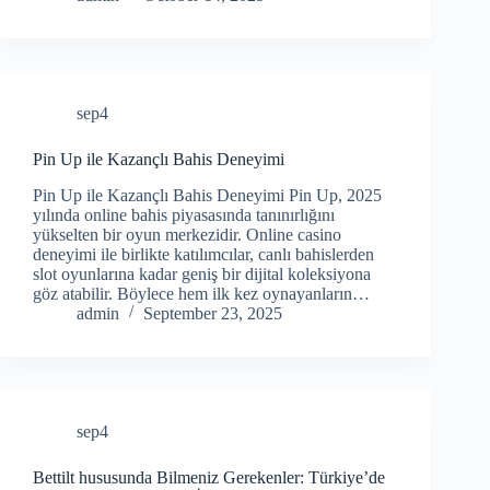
sep4
Pin Up ile Kazançlı Bahis Deneyimi
Pin Up ile Kazançlı Bahis Deneyimi Pin Up, 2025
yılında online bahis piyasasında tanınırlığını
yükselten bir oyun merkezidir. Online casino
deneyimi ile birlikte katılımcılar, canlı bahislerden
slot oyunlarına kadar geniş bir dijital koleksiyona
göz atabilir. Böylece hem ilk kez oynayanların…
admin
September 23, 2025
sep4
Bettilt hususunda Bilmeniz Gerekenler: Türkiye’de