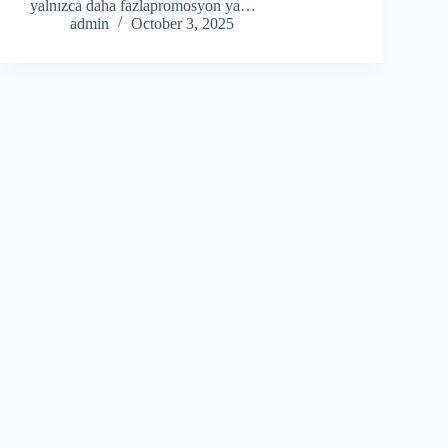
yalnızca daha fazlapromosyon ya…
admin
October 3, 2025