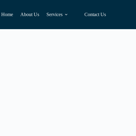
Home
About Us
Services
Contact Us