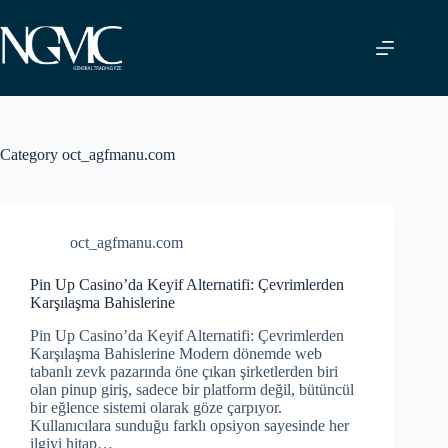
Skip
to
content
Category
oct_agfmanu.com
oct_agfmanu.com
Pin Up Casino’da Keyif Alternatifi: Çevrimlerden
Karşılaşma Bahislerine
Pin Up Casino’da Keyif Alternatifi: Çevrimlerden
Karşılaşma Bahislerine Modern dönemde web
tabanlı zevk pazarında öne çıkan şirketlerden biri
olan pinup giriş, sadece bir platform değil, bütüncül
bir eğlence sistemi olarak göze çarpıyor.
Kullanıcılara sunduğu farklı opsiyon sayesinde her
ilgiyi hitap…