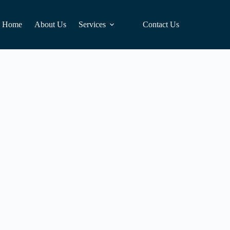
Home
About Us
Services
Contact Us