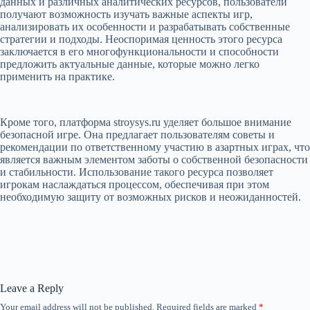
данных и различных аналитических ресурсов, пользователи
получают возможность изучать важные аспекты игр,
анализировать их особенности и разрабатывать собственные
стратегии и подходы. Неоспоримая ценность этого ресурса
заключается в его многофункциональности и способности
предложить актуальные данные, которые можно легко
применить на практике.
Кроме того, платформа stroysys.ru уделяет большое внимание
безопасной игре. Она предлагает пользователям советы и
рекомендации по ответственному участию в азартных играх, что
является важным элементом заботы о собственной безопасности
и стабильности. Использование такого ресурса позволяет
игрокам наслаждаться процессом, обеспечивая при этом
необходимую защиту от возможных рисков и неожиданностей.
Leave a Reply
Your email address will not be published.
Required fields are marked
*