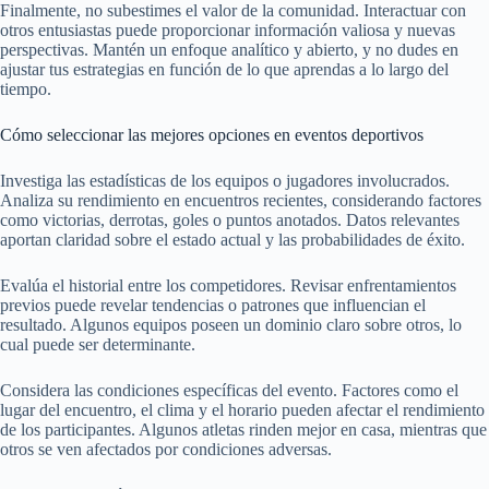
Finalmente, no subestimes el valor de la comunidad. Interactuar con
otros entusiastas puede proporcionar información valiosa y nuevas
perspectivas. Mantén un enfoque analítico y abierto, y no dudes en
ajustar tus estrategias en función de lo que aprendas a lo largo del
tiempo.
Cómo seleccionar las mejores opciones en eventos deportivos
Investiga las estadísticas de los equipos o jugadores involucrados.
Analiza su rendimiento en encuentros recientes, considerando factores
como victorias, derrotas, goles o puntos anotados. Datos relevantes
aportan claridad sobre el estado actual y las probabilidades de éxito.
Evalúa el historial entre los competidores. Revisar enfrentamientos
previos puede revelar tendencias o patrones que influencian el
resultado. Algunos equipos poseen un dominio claro sobre otros, lo
cual puede ser determinante.
Considera las condiciones específicas del evento. Factores como el
lugar del encuentro, el clima y el horario pueden afectar el rendimiento
de los participantes. Algunos atletas rinden mejor en casa, mientras que
otros se ven afectados por condiciones adversas.