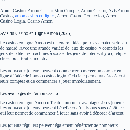
Amon Casino, Amon Casino Mon Compte, Amon Casino, Avis Amon
Casino,
amon casino en ligne
, Amon Casino Connexion, Amon
Casino Login, Casino Amon
Avis du Casino en Ligne Amon (2025)
Le casino en ligne Amon est un endroit idéal pour les amateurs de jeu
de hasard. Avec une grande variété de jeux de casino, y compris les
jeux de table, les machines à sous et les jeux de loterie, il y a quelque
chose pour tout le monde.
Les nouveaux joueurs peuvent commencer par créer un compte en
ligne à l’aide de l’amon casino login. Cela leur permettra d’accéder à
leurs comptes et de commencer à jouer immédiatement.
Les avantages de l’amon casino
Le casino en ligne Amon offre de nombreux avantages à ses joueurs.
Les nouveaux joueurs peuvent bénéficier d’un bonus sans dépôt, ce
qui leur permet de commencer à jouer sans avoir à déposer d’argent.
Les joueurs réguliers peuvent également bénéficier de nombreux