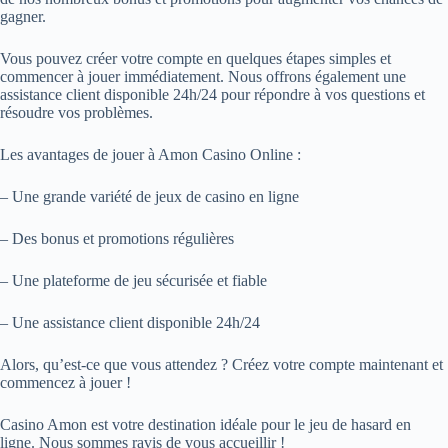
gagner.
Vous pouvez créer votre compte en quelques étapes simples et
commencer à jouer immédiatement. Nous offrons également une
assistance client disponible 24h/24 pour répondre à vos questions et
résoudre vos problèmes.
Les avantages de jouer à Amon Casino Online :
– Une grande variété de jeux de casino en ligne
– Des bonus et promotions régulières
– Une plateforme de jeu sécurisée et fiable
– Une assistance client disponible 24h/24
Alors, qu’est-ce que vous attendez ? Créez votre compte maintenant et
commencez à jouer !
Casino Amon est votre destination idéale pour le jeu de hasard en
ligne. Nous sommes ravis de vous accueillir !