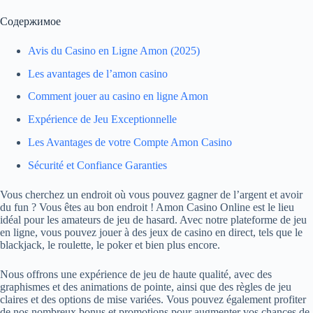
Содержимое
Avis du Casino en Ligne Amon (2025)
Les avantages de l’amon casino
Comment jouer au casino en ligne Amon
Expérience de Jeu Exceptionnelle
Les Avantages de votre Compte Amon Casino
Sécurité et Confiance Garanties
Vous cherchez un endroit où vous pouvez gagner de l’argent et avoir
du fun ? Vous êtes au bon endroit ! Amon Casino Online est le lieu
idéal pour les amateurs de jeu de hasard. Avec notre plateforme de jeu
en ligne, vous pouvez jouer à des jeux de casino en direct, tels que le
blackjack, le roulette, le poker et bien plus encore.
Nous offrons une expérience de jeu de haute qualité, avec des
graphismes et des animations de pointe, ainsi que des règles de jeu
claires et des options de mise variées. Vous pouvez également profiter
de nos nombreux bonus et promotions pour augmenter vos chances de