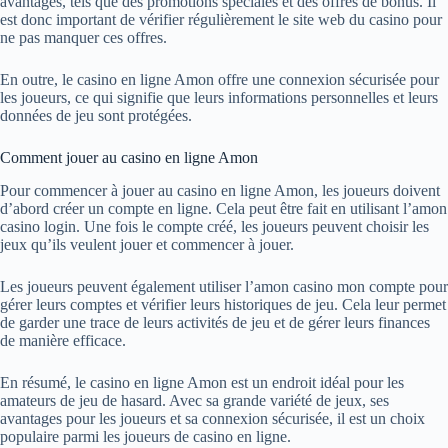
avantages, tels que des promotions spéciales et des offres de bonus. Il
est donc important de vérifier régulièrement le site web du casino pour
ne pas manquer ces offres.
En outre, le casino en ligne Amon offre une connexion sécurisée pour
les joueurs, ce qui signifie que leurs informations personnelles et leurs
données de jeu sont protégées.
Comment jouer au casino en ligne Amon
Pour commencer à jouer au casino en ligne Amon, les joueurs doivent
d’abord créer un compte en ligne. Cela peut être fait en utilisant l’amon
casino login. Une fois le compte créé, les joueurs peuvent choisir les
jeux qu’ils veulent jouer et commencer à jouer.
Les joueurs peuvent également utiliser l’amon casino mon compte pour
gérer leurs comptes et vérifier leurs historiques de jeu. Cela leur permet
de garder une trace de leurs activités de jeu et de gérer leurs finances
de manière efficace.
En résumé, le casino en ligne Amon est un endroit idéal pour les
amateurs de jeu de hasard. Avec sa grande variété de jeux, ses
avantages pour les joueurs et sa connexion sécurisée, il est un choix
populaire parmi les joueurs de casino en ligne.