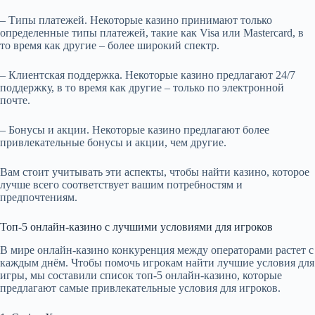
– Типы платежей. Некоторые казино принимают только
определенные типы платежей, такие как Visa или Mastercard, в
то время как другие – более широкий спектр.
– Клиентская поддержка. Некоторые казино предлагают 24/7
поддержку, в то время как другие – только по электронной
почте.
– Бонусы и акции. Некоторые казино предлагают более
привлекательные бонусы и акции, чем другие.
Вам стоит учитывать эти аспекты, чтобы найти казино, которое
лучше всего соответствует вашим потребностям и
предпочтениям.
Топ-5 онлайн-казино с лучшими условиями для игроков
В мире онлайн-казино конкуренция между операторами растет с
каждым днём. Чтобы помочь игрокам найти лучшие условия для
игры, мы составили список топ-5 онлайн-казино, которые
предлагают самые привлекательные условия для игроков.