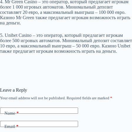
4. Mr Green Casino – это оператор, который предлагает игрокам
более 1 000 игровых автоматов. Минимальный депозит
составляет 20 евро, а максимальный выигрыш – 100 000 евро.
Казино Mr Green также предлагает игрокам возможность играть
на деньги.
5. Unibet Casino – это оператор, который предлагает игрокам
более 500 игровых автоматов. Минимальный депозит составляет
10 евро, а максимальный выигрыш – 50 000 евро. Казино Unibet
также предлагает игрокам возможность играть на деньги.
Leave a Reply
Your email address will not be published.
Required fields are marked
*
Name
*
Email
*