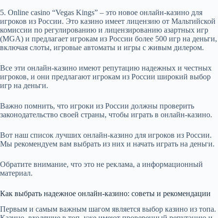
5. Online casino “Vegas Kings” – это новое онлайн-казино для
игроков из России. Это казино имеет лицензию от Мальтийской
комиссии по регулированию и лицензированию азартных игр
(MGA) и предлагает игрокам из России более 500 игр на деньги,
включая слоты, игровые автоматы и игры с живым дилером.
Все эти онлайн-казино имеют репутацию надежных и честных
игроков, и они предлагают игрокам из России широкий выбор
игр на деньги.
Важно помнить, что игроки из России должны проверить
законодательство своей страны, чтобы играть в онлайн-казино.
Вот наш список лучших онлайн-казино для игроков из России.
Мы рекомендуем вам выбрать из них и начать играть на деньги.
Обратите внимание, что это не реклама, а информационный
материал.
Как выбрать надежное онлайн-казино: советы и рекомендации
Первым и самым важным шагом является выбор казино из топа.
Казино, входящие в топ, уже имеют проверенный репутацию и