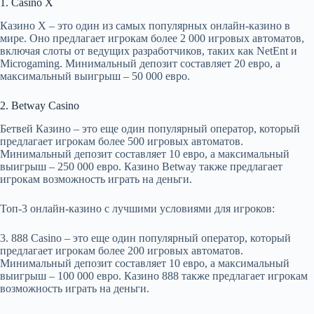
1. Casino X
Казино X – это один из самых популярных онлайн-казино в
мире. Оно предлагает игрокам более 2 000 игровых автоматов,
включая слоты от ведущих разработчиков, таких как NetEnt и
Microgaming. Минимальный депозит составляет 20 евро, а
максимальный выигрыш – 50 000 евро.
2. Betway Casino
Бетвей Казино – это еще один популярный оператор, который
предлагает игрокам более 500 игровых автоматов.
Минимальный депозит составляет 10 евро, а максимальный
выигрыш – 250 000 евро. Казино Betway также предлагает
игрокам возможность играть на деньги.
Топ-3 онлайн-казино с лучшими условиями для игроков:
3. 888 Casino – это еще один популярный оператор, который
предлагает игрокам более 200 игровых автоматов.
Минимальный депозит составляет 10 евро, а максимальный
выигрыш – 100 000 евро. Казино 888 также предлагает игрокам
возможность играть на деньги.