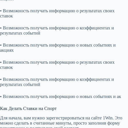
• Возможность получать информацию о результатах своих
ставок
• Возможность получать информацию о коэффициентах и
результатах событий
• Возможность получать информацию о новых событиях и
акциях
• Возможность получать информацию о результатах своих
ставок
• Возможность получать информацию о коэффициентах и
результатах событий
• Возможность получать информацию о новых событиях и ак
Как Делать Ставки на Спорт
Для начала, вам нужно зарегистрироваться на сайте 1Win. Это
можно сделать в считанные минуты, просто заполнив форму