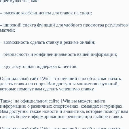
преимущества, как:
– высокие коэффициенты для ставок на спорт;
– широкий спектр функций для удобного просмотра результатов
матчей;
– возможность сделать ставку в режиме онлайн;
– безопасность и конфиденциальность вашей информации;
– круглосуточная поддержка клиентов.
Официальный сайт 1Win – это лучший способ для вас начать
делать ставки на спорт. Вам доступны множество функций,
которые помогут вам сделать успешную ставку.
Также, на официальном сайте 1Win вы можете найти
информацию о различных спортсменах, командах и турнирах.
Вам доступны также новости и аналитика, которые помогут вам
сделать более информированные решения при выборе ставки.
Официальный сайт 1Win – это лучший способ для вас начать