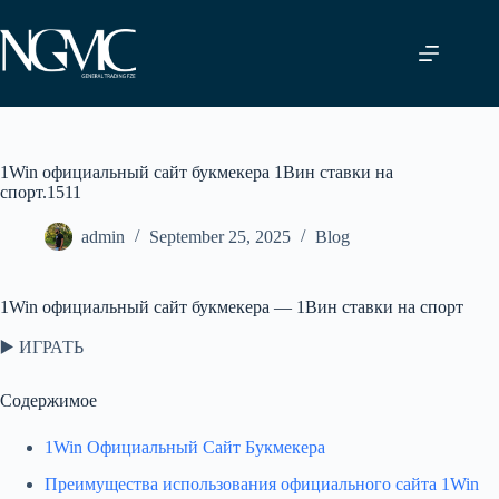
Skip
to
content
1Win официальный сайт букмекера 1Вин ставки на
спорт.1511
admin
September 25, 2025
Blog
1Win официальный сайт букмекера — 1Вин ставки на спорт
▶️ ИГРАТЬ
Содержимое
1Win Официальный Сайт Букмекера
Преимущества использования официального сайта 1Win