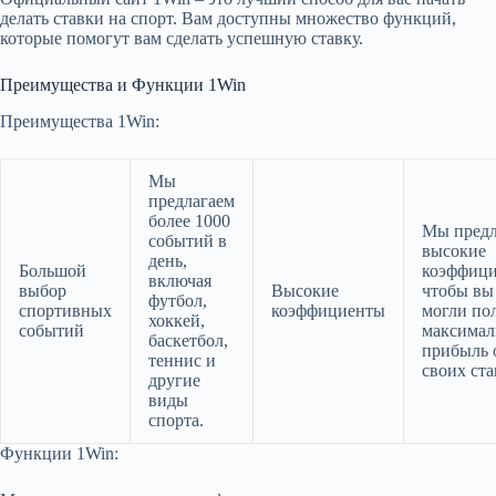
делать ставки на спорт. Вам доступны множество функций,
которые помогут вам сделать успешную ставку.
Преимущества и Функции 1Win
Преимущества 1Win:
Мы
предлагаем
более 1000
Мы предл
событий в
высокие
день,
Большой
коэффици
включая
выбор
Высокие
чтобы вы
футбол,
спортивных
коэффициенты
могли по
хоккей,
событий
максима
баскетбол,
прибыль 
теннис и
своих ста
другие
виды
спорта.
Функции 1Win: