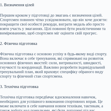
1. Визначення цілей
Першим кроком у підготовці до змагань є визначення цілей.
Спортсмен повинен чітко усвідомлювати, що він хоче досягти:
покращити свої особисті рекорди, виграти медаль або просто
взяти участь у змаганнях. Цілі повинні бути реалістичними та
вимірюваними, щоб спортсмен міг оцінити свій прогрес.
2. Фізична підготовка
Фізична підготовка є основою успіху в будь-якому виді спорту.
Вона включає в себе тренування, які спрямовані на розвиток
основних фізичних якостей: сили, витривалості, швидкості,
гнучкості та координації. Важливо розробити індивідуальний
тренувальний план, який враховує специфіку обраного виду
спорту та фізичний стан спортсмена.
3. Технічна підготовка
Технічна підготовка передбачає вдосконалення навичок,
необхідних для успішного виконання спортивних вправ. Це
може включати в себе навчання новим технікам, тактикам, а
також роботу над помилками, які були допущені під час