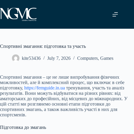
Skip
to
content
Спортивні змагання: підготовка та участь
kite53436
July 7, 2026
Computers, Games
Спортивні змагання – це не лише випробування фізичних
можливостей, але й комплексний процес, що включає в себе
підготовку,
https://femguide.in.ua
тренування, участь та аналіз
результатів. Вони можуть відбуватися на різних рівнях: від
аматорських до професійних, від місцевих до міжнародних. У
цій статті ми розглянемо основні етапи підготовки до
спортивних змагань, а також важливість участі в них для
спортсменів.
Підготовка до змагань