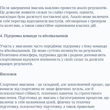
Після завершення змагань важливо провести аналіз результатів.
Це дозволяє виявити сильні та слабкі сторони, оцінити,
наскільки були досягнуті поставлені цілі. Аналіз може включати
в себе перегляд відеозаписів виступів, обговорення з тренером
та колегами, а також самостійне оцінювання власних дій.
4. Підтримка команди та вболівальників
Участь у змаганнях часто передбачає підтримку з боку команди
та вболівальників. Це може суттєво вплинути на результати.
Позитивна атмосфера, підтримка друзів і родини допомагають
спортсменам відчувати впевненість у своїх силах та досягати
кращих результатів.
Висновок
Спортивні змагання – це складний, але захоплюючий процес, що
вимагає від спортсмена не лише фізичних зусиль, але й
психологічної стійкості, технічних навичок та стратегічного
мислення. Підготовка до змагань є багатогранним процесом, що
включає в себе визначення цілей, фізичну та технічну
підготовку, психологічну підготовку, а також правильне