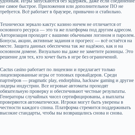
удобным. Игры запускаются без задержек, даже если соединение
не самое быстрое. Приложения или дополнительное ПО не
требуется. Всё работает в браузере, привычно и стабильно.
Технически зеркало кактус казино ничем не отличается от
основного ресурса — это та же платформа под другим адресом.
Авторизация проходит с вашими обычными логином и паролем.
Бонусы, акции, активные задания и прогресс — всё остаётся на
месте. Защита данных обеспечена так же надёжно, как и на
основном домене. Визуально вы даже не заметите разницы. Это
решение для тех, кто хочет быть в игре без ограничений.
Cactus casino работает по лицензии и предлагает только
лицензированные игры от топовых провайдеров. Среди
партнёров — pragmatic play, endorphina, hacksaw gaming и другие
лидеры индустрии. Все игровые автоматы проходят
обязательную проверку и обеспечивают честные результаты.
Генераторы случайных чисел сертифицированы, а выплаты
проверяются автоматически. Игроки могут быть уверены в
честности каждого спина. Платформа стремится поддерживать
высокие стандарты, чтобы вы возвращались снова и снова.