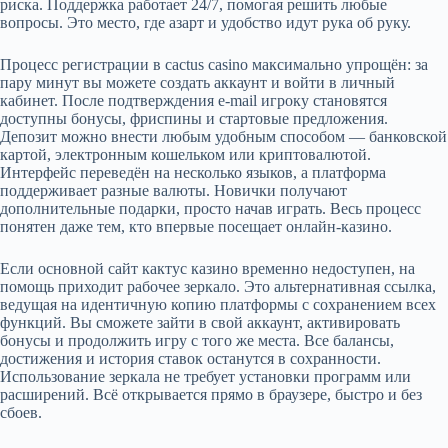
риска. Поддержка работает 24/7, помогая решить любые
вопросы. Это место, где азарт и удобство идут рука об руку.
Процесс регистрации в cactus casino максимально упрощён: за
пару минут вы можете создать аккаунт и войти в личный
кабинет. После подтверждения e-mail игроку становятся
доступны бонусы, фриспины и стартовые предложения.
Депозит можно внести любым удобным способом — банковской
картой, электронным кошельком или криптовалютой.
Интерфейс переведён на несколько языков, а платформа
поддерживает разные валюты. Новички получают
дополнительные подарки, просто начав играть. Весь процесс
понятен даже тем, кто впервые посещает онлайн-казино.
Если основной сайт кактус казино временно недоступен, на
помощь приходит рабочее зеркало. Это альтернативная ссылка,
ведущая на идентичную копию платформы с сохранением всех
функций. Вы сможете зайти в свой аккаунт, активировать
бонусы и продолжить игру с того же места. Все балансы,
достижения и история ставок останутся в сохранности.
Использование зеркала не требует установки программ или
расширений. Всё открывается прямо в браузере, быстро и без
сбоев.