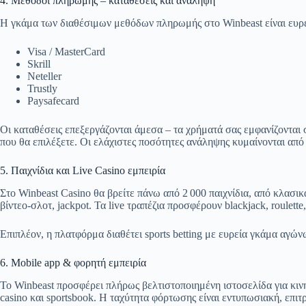
4. Μέθοδοι πληρωμής – καταθέσεις και ανάληψη
Η γκάμα των διαθέσιμων μεθόδων πληρωμής στο Winbeast είναι ευρεία
Visa / MasterCard
Skrill
Neteller
Trustly
Paysafecard
Οι καταθέσεις επεξεργάζονται άμεσα – τα χρήματά σας εμφανίζονται 
που θα επιλέξετε. Οι ελάχιστες ποσότητες ανάληψης κυμαίνονται από 2
5. Παιχνίδια και Live Casino εμπειρία
Στο Winbeast Casino θα βρείτε πάνω από 2 000 παιχνίδια, από κλασικά
βίντεο‑σλοτ, jackpot. Τα live τραπέζια προσφέρουν blackjack, roulett
Επιπλέον, η πλατφόρμα διαθέτει sports betting με ευρεία γκάμα αγών
6. Mobile app & φορητή εμπειρία
Το Winbeast προσφέρει πλήρως βελτιστοποιημένη ιστοσελίδα για κινητά
casino και sportsbook. Η ταχύτητα φόρτωσης είναι εντυπωσιακή, επιτρ