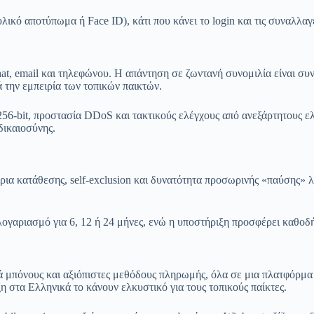
ικό αποτύπωμα ή Face ID), κάτι που κάνει το login και τις συναλλα
hat, email και τηλεφώνου. Η απάντηση σε ζωντανή συνομιλία είναι σ
 την εμπειρία των τοπικών παικτών.
6‑bit, προστασία DDoS και τακτικούς ελέγχους από ανεξάρτητους ελ
δικαιοσύνης.
ια κατάθεσης, self‑exclusion και δυνατότητα προσωρινής «παύσης» 
 λογαριασμό για 6, 12 ή 24 μήνες, ενώ η υποστήριξη προσφέρει καθο
ά μπόνους και αξιόπιστες μεθόδους πληρωμής, όλα σε μια πλατφόρμα
 στα Ελληνικά το κάνουν ελκυστικό για τους τοπικούς παίκτες.