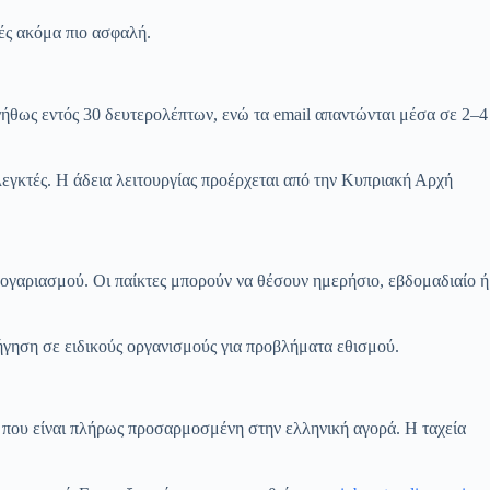
γές ακόμα πιο ασφαλή.
υνήθως εντός 30 δευτερολέπτων, ενώ τα email απαντώνται μέσα σε 2–4
εγκτές. Η άδεια λειτουργίας προέρχεται από την Κυπριακή Αρχή
λογαριασμού. Οι παίκτες μπορούν να θέσουν ημερήσιο, εβδομαδιαίο ή
δήγηση σε ειδικούς οργανισμούς για προβλήματα εθισμού.
 που είναι πλήρως προσαρμοσμένη στην ελληνική αγορά. Η ταχεία