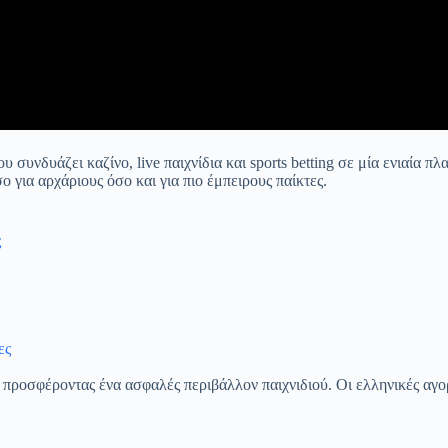
 συνδυάζει καζίνο, live παιχνίδια και sports betting σε μία ενιαία π
 για αρχάριους όσο και για πιο έμπειρους παίκτες.
ς
ες
προσφέροντας ένα ασφαλές περιβάλλον παιχνιδιού. Οι ελληνικές αγο