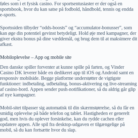
føles som i et fysisk casino. For sportsentusiaster er der også en
sportsbook, hvor du kan satse på fodbold, håndbold, tennis og endda
e‑sports.
Sportssiden tilbyder “odds‑boosts” og “accumulator‑bonusser”, som
kan øge din potentiel gevinst betydeligt. Hold øje med kampagner, der
giver ekstra bonus på dine væddemål, og brug dem til at maksimere dit
afkast.
Mobiloplevelse – App og mobile site
Den danske spiller forventer at kunne spille på farten, og Vinder
Casino DK leverer både en dedikeret app til iOS og Android samt en
responsiv mobilside. Begge platforme understøtter de vigtigste
funktioner: indbetaling, udbetaling, bonus‑aktivering og live‑streaming
af casino‑bord. Appen sender push‑notifikationer, så du aldrig går glip
af nye kampagner.
Mobil‑sitet tilpasser sig automatisk til din skærmstørrelse, så du får en
smidig oplevelse på både telefon og tablet. Hastigheden er generelt
god, men hvis du oplever forsinkelse, kan du rydde cachen eller
opdatere appen. Alle spil fra desktop‑udgaven er tilgængelige på
mobil, så du kan fortsætte hvor du slap.