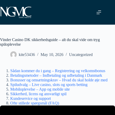
Skip
to
content
Vinder Casino DK sikkerhedsguide – alt du skal vide om tryg
spiloplevelse
kite53436
May 10, 2026
Uncategorized
Sådan kommer du i gang – Registrering og velkomstbonus
Betalingsmetoder – Indbetaling og udbetaling i Danmark
Bonusser og omsætningskrav – Hvad du skal holde øje med
Spiludvalg – Live casino, slots og sports betting
Mobiloplevelse – App og mobile site
Sikkerhed, licens og ansvarligt spil
Kundeservice og support
Ofte stillede spørgsmål (FAQ)