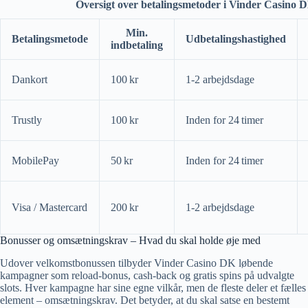
Oversigt over betalingsmetoder i Vinder Casino 
Min.
Betalingsmetode
Udbetalingshastighed
indbetaling
Dankort
100 kr
1‑2 arbejdsdage
Trustly
100 kr
Inden for 24 timer
MobilePay
50 kr
Inden for 24 timer
Visa / Mastercard
200 kr
1‑2 arbejdsdage
Bonusser og omsætningskrav – Hvad du skal holde øje med
Udover velkomstbonussen tilbyder Vinder Casino DK løbende
kampagner som reload‑bonus, cash‑back og gratis spins på udvalgte
slots. Hver kampagne har sine egne vilkår, men de fleste deler et fælles
element – omsætningskrav. Det betyder, at du skal satse en bestemt