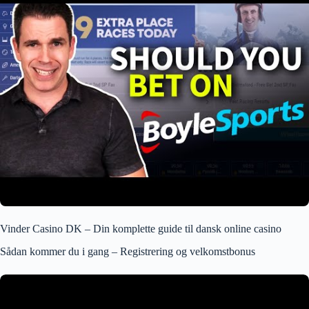
Vinder Casino DK – Din komplette guide til dansk online casino
Sådan kommer du i gang – Registrering og velkomstbonus