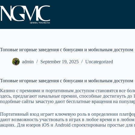
Skip
to
content
Топовые игорные заведения с бонусами и мобильным доступом
admin
September 19, 2025
Uncategorized
Топовые игорные заведения с бонусами и мобильным доступом
Казино с премиями и портативным доступом становятся все бол
здесь, предлагают начальные премии, способные достигнуть до
подобные сайты зачастую дают бесплатные вращения на популя
Портативный вход играет ключевую роль в определении платфо
дают возможность участвовать в играх в любое время и в любом
акциях. Для юзеров iOS и Android спроектированы простые для