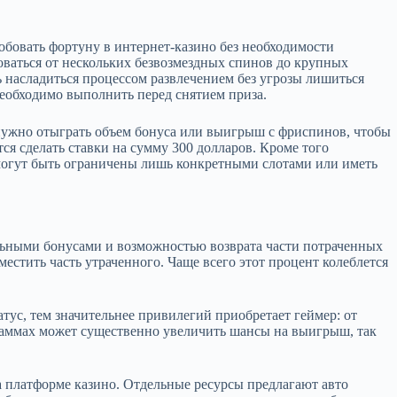
бовать фортуну в интернет-казино без необходимости
оваться от нескольких безвозмездных спинов до крупных
 насладиться процессом развлечением без угрозы лишиться
необходимо выполнить перед снятием приза.
 нужно отыграть объем бонуса или выигрыш с фриспинов, чтобы
тся сделать ставки на сумму 300 долларов. Кроме того
 могут быть ограничены лишь конкретными слотами или иметь
ьными бонусами и возможностью возврата части потраченных
естить часть утраченного. Чаще всего этот процент колеблется
тус, тем значительнее привилегий приобретает геймер: от
граммах может существенно увеличить шансы на выигрыш, так
а платформе казино. Отдельные ресурсы предлагают авто