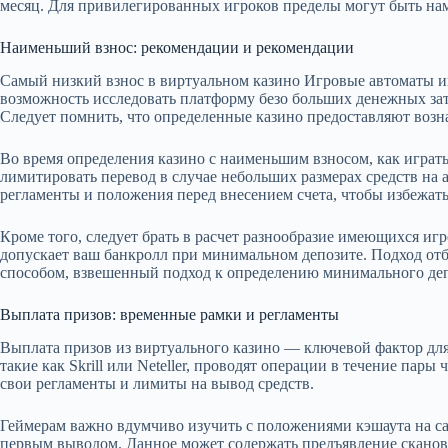
месяц. Для привилегированных игроков пределы могут быть на
Наименьший взнос: рекомендации и рекомендации
Самый низкий взнос в виртуальном казино Игровые автоматы иг
возможность исследовать платформу безо больших денежных затра
Следует помнить, что определенные казино предоставляют возна
Во время определения казино с наименьшим взносом, как игра
лимитировать перевод в случае небольших размерах средств на 
регламенты и положения перед внесением счета, чтобы избежат
Кроме того, следует брать в расчет разнообразие имеющихся и
допускает ваш банкролл при минимальном депозите. Подход от
способом, взвешенный подход к определению минимального депо
Выплата призов: временные рамки и регламенты
Выплата призов из виртуального казино — ключевой фактор для
такие как Skrill или Neteller, проводят операции в течение пары
свои регламенты и лимиты на вывод средств.
Геймерам важно вдумчиво изучить с положениями кэшаута на са
первым выводом. Данное может содержать предъявление сканов