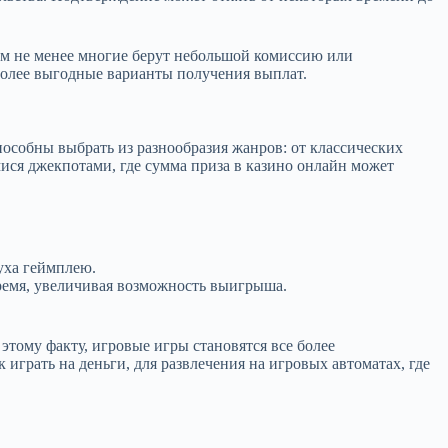
ем не менее многие берут небольшой комиссию или
иболее выгодные варианты получения выплат.
собны выбрать из разнообразия жанров: от классических
ся джекпотами, где сумма приза в казино онлайн может
уха геймплею.
ремя, увеличивая возможность выигрыша.
тому факту, игровые игры становятся все более
грать на деньги, для развлечения на игровых автоматах, где