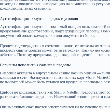
никогда не вводите свои информацию на сомнительных ресурсах
конфиденциальных сведений.
Аутентификация аккаунта: порядок и условия
Аутентификация аккаунта — значимый шаг для пользователей о
предоставление удостоверений, подтверждающих персону. Обычн
документ об оплате коммуналки или документ из банка.
Процесс подтверждения в состоянии занять от нескольких часико
процесса снятие средств может быть затруднён. Казино неукос
действия. Поэтому предоставка достоверной сведений — залог 
Варианты пополнения баланса и пределы
Внесение аккаунта в виртуальном казино казино онлайн — знач
кошельки в сети. Эксплуатация пластиковых карт Visa и MasterC
пользователей может быть установлен предел на переводы в разм
Цифровые кошельки, такие как Skrill и Neteller, предоставляю
разглашать банковские данные. Наименьший взнос через эти пла
Очень важным оказывается аспект лимитов на получение финансо