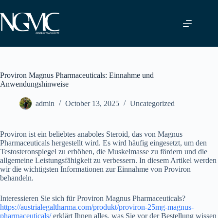
Skip
to
content
Proviron Magnus Pharmaceuticals: Einnahme und
Anwendungshinweise
admin
October 13, 2025
Uncategorized
Proviron ist ein beliebtes anaboles Steroid, das von Magnus
Pharmaceuticals hergestellt wird. Es wird häufig eingesetzt, um den
Testosteronspiegel zu erhöhen, die Muskelmasse zu fördern und die
allgemeine Leistungsfähigkeit zu verbessern. In diesem Artikel werden
wir die wichtigsten Informationen zur Einnahme von Proviron
behandeln.
Interessieren Sie sich für Proviron Magnus Pharmaceuticals?
https://austrialegaltharma.com/produkt/proviron-25mg-magnus-
pharmaceuticals/
erklärt Ihnen alles, was Sie vor der Bestellung wissen