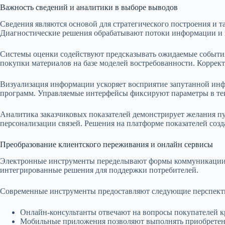
Важность сведений и аналитики в выборе выводов
Сведения являются основой для стратегического построения и 
Диагностические решения обрабатывают потоки информации и 
Системы оценки содействуют предсказывать ожидаемые события
покупки материалов на базе моделей востребованности. Корре
Визуализация информации ускоряет восприятие запутанной ин
программ. Управляемые интерфейсы фиксируют параметры в те
Аналитика заказчиковых показателей демонстрирует желания пу
персонализации связей. Решения на платформе показателей соз
Преобразование клиентского переживания и онлайн сервисы
Электронные инструменты переделывают формы коммуникации ф
интегрированные решения для поддержки потребителей.
Современные инструменты предоставляют следующие перспект
Онлайн-консультанты отвечают на вопросы покупателей 
Мобильные приложения позволяют выполнять приобретения