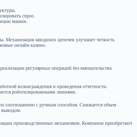
уктуры.
озировать спрос.
диции машин.
ы. Механизация заводских цепочек улучшает четкость
новые онлайн казино.
еализации регулярных операций без вмешательства
ботной вознаграждения и проведения отчетности.
жаются роботизированными линиями.
 по соотношению с ручным способом. Снижается объем
м выводом.
мизации производственных механизмов. Компании приобретают