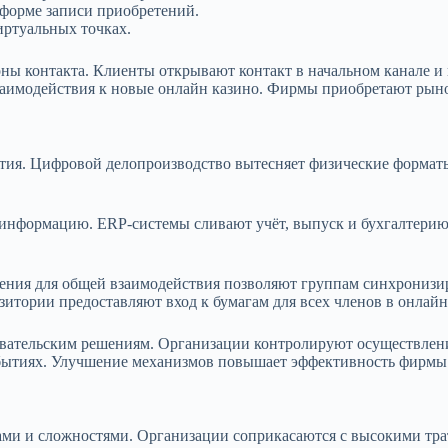
форме записи приобретений.
иртуальных точках.
оны контакта. Клиенты открывают контакт в начальном канале 
заимодействия к новые онлайн казино. Фирмы приобретают рыно
ятия. Цифровой делопроизводство вытесняет физические форма
 информацию. ERP-системы сливают учёт, выпуск и бухгалтер
ния для общей взаимодействия позволяют группам синхронизир
зитории предоставляют вход к бумагам для всех членов в онлай
овательским решениям. Организации контролируют осуществлени
бытиях. Улучшение механизмов повышает эффективность фирмы
ми и сложностями. Организации соприкасаются с высокими трат