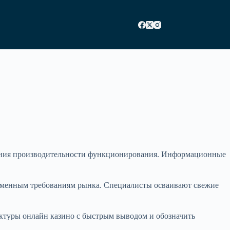
чения производительности функционирования. Информационные
еменным требованиям рынка. Специалисты осваивают свежие
уктуры онлайн казино с быстрым выводом и обозначить