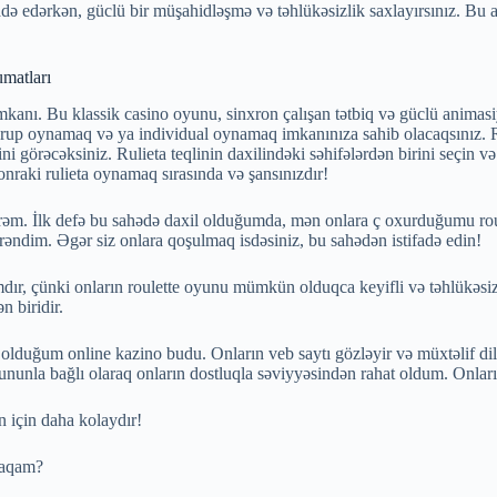
fadə edərkən, güclü bir müşahidləşmə və təhlükəsizlik saxlayırsınız. Bu
matları
nı. Bu klassik casino oyunu, sinxron çalışan tətbiq və güclü animasiya
ə qrup oynamaq və ya individual oynamaq imkanınıza sahib olacaqsınız.
gini görəcəksiniz. Rulieta teqlinin daxilindəki səhifələrdən birini seçi
onraki rulieta oynamaq sırasında və şansınızdır!
m. İlk defə bu sahədə daxil olduğumda, mən onlara ç oxurduğumu roule
ndim. Əgər siz onlara qoşulmaq isdəsiniz, bu sahədən istifadə edin!
 çünki onların roulette oyunu mümkün olduqca keyifli və təhlükəsizdir.
n biridir.
duğum online kazino budu. Onların veb saytı gözləyir və müxtəlif dild
ununla bağlı olaraq onların dostluqla səviyyəsindən rahat oldum. Onları 
 için daha kolaydır!
acaqam?