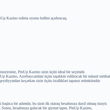
Up Kazino rulieta oyunu həllini açıdıracaq.
yirsiniz, PinUp Kazino sizin üçün ideal bir seçimdir.
inUp Kazino, Azerbaycanlılar üçün təşəkkür edilirəcək bir müasir tərtibat
z qeydiyyatdan keçərkən sizin üçün özəllikləri tapanız mümkündür.
şlıca bir adımdır, bu sizin ilk olaraq hesabınıza daxil olmaq istəyir.
. Sonra, hesabınıza gələcək bir qiymət tapın. PinUp Kazino,