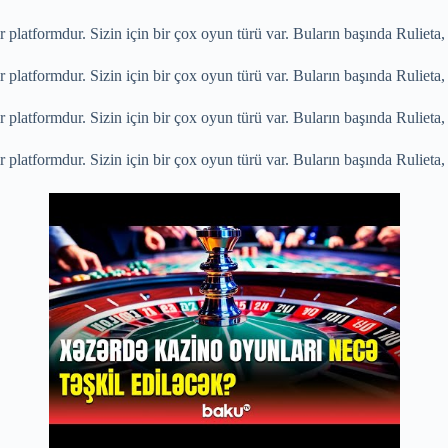
 platformdur. Sizin için bir çox oyun türü var. Buların başında Rulieta,
 platformdur. Sizin için bir çox oyun türü var. Buların başında Rulieta,
 platformdur. Sizin için bir çox oyun türü var. Buların başında Rulieta,
 platformdur. Sizin için bir çox oyun türü var. Buların başında Rulieta,