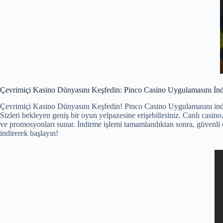
Çevrimiçi Kasino Dünyasını Keşfedin: Pinco Casino Uygulamasını İnd
Çevrimiçi Kasino Dünyasını Keşfedin! Pinco Casino Uygulamasını indirer
Sizleri bekleyen geniş bir oyun yelpazesine erişebilirsiniz. Canlı casin
ve promosyonları sunar. İndirme işlemi tamamlandıktan sonra, güvenli
indirerek başlayın!