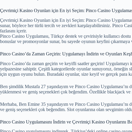
Çevrimiçi Kasino Oyunları için En iyi Seçim: Pinco Casino Uygulamas
Çevrimiçi Kasino Oyunları için En iyi Seçim: Pinco Casino Uygulaması!
sunar, böylece her türlü tercih ve zevkleri karşılayabilirsiniz. Pinco C
fazlasını içerir.
Pinco Casino Uygulaması, Türkçe destek ve çevirisiyle kullanıcı dostu b
bonuslar ve promosyonlar sunar, bu sayede oyunun keyfini çıkarmaya v
Pinco Casino’da Zaman Geçirin: Uygulamayı İndirin ve Oyunları Keşf
Pinco Casino’da zaman geçirin ve keyifli saatler geçirin! Uygulamayı in
yelpazesine sahiptir. Çeşitli kategorilerde oyunlar sunuyoruz, örneği
için uygun oyunu bulun. Buradaki oyunlar, size keyif ve gerçek para k
Ben şimdilik Mustafa 27 yaşındayım ve Pinco Casino Uygulaması’nı dene
yüklenmesi ve geniş seçenekleri çok beğendim. Özellikle blackjack ve 
Merhaba, Ben Emine 35 yaşındayım ve Pinco Casino Uygulaması’nı den
ve geniş seçenekleri çok beğendim. Slot oyunlarına olan sevgimim oldu
Pinco Casino Uygulamasını İndirin ve Çevrimiçi Kasino Oyunlarını Ba
Pinco Casino uygulamasını indirerek, Türkiye’deki online casino oyunc