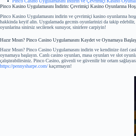
Pinco Casino Uygulamasını İndirin ve Çevrimiçi Kasino Oyunlar
Pinco Kasino Uygulamasını İndirin: Çevrimiçi Kasino Oyunlarına Hoş
Pinco Kasino Uygulamasını indirin ve çevrimiçi kasino oyunlarına hoşge
hakkinda keyif alin. Uygulamada gecmis oyunlarinizi da takip edebilir, 
oyunlarina sinirsiz secilenek sunuyor, sinirlere carpiyin!
Hazır Mısın? Pinco Casino Uygulamasını Kaydet ve Oynamaya Başlay
Hazır Mısın? Pinco Casino Uygulamasını indirin ve kendinize özel casi
oynamaya başlayın. Canlı casino oyunları, masa oyunları ve slot oyunl
çalıştırabilirsiniz. Pinco Casino, güvenli ve güvenilir bir ortam sağlay
https://pennysharpe.com/
kaçırmayın!