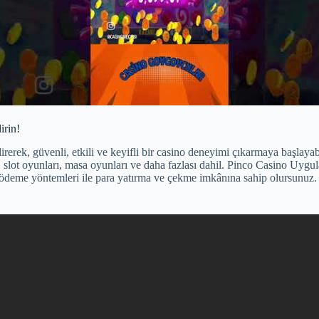
irin!
ek, güvenli, etkili ve keyifli bir casino deneyimi çıkarmaya başlayabi
o, slot oyunları, masa oyunları ve daha fazlası dahil. Pinco Casino Uygu
 ödeme yöntemleri ile para yatırma ve çekme imkânına sahip olursunuz