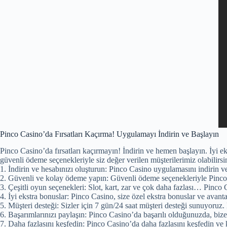
Pinco Casino’da Fırsatları Kaçırma! Uygulamayı İndirin ve Başlayın
Pinco Casino’da fırsatları kaçırmayın! İndirin ve hemen başlayın. İyi ek
güvenli ödeme seçenekleriyle siz değer verilen müşterilerimiz olabilirs
1. İndirin ve hesabınızı oluşturun: Pinco Casino uygulamasını indirin v
2. Güvenli ve kolay ödeme yapın: Güvenli ödeme seçenekleriyle Pinco
3. Çeşitli oyun seçenekleri: Slot, kart, zar ve çok daha fazlası… Pinco
4. İyi ekstra bonuslar: Pinco Casino, size özel ekstra bonuslar ve avanta
5. Müşteri desteği: Sizler için 7 gün/24 saat müşteri desteği sunuyoruz.
6. Başarımlarınızı paylaşın: Pinco Casino’da başarılı olduğunuzda, bize
7. Daha fazlasını keşfedin: Pinco Casino’da daha fazlasını keşfedin ve 