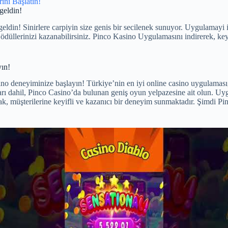
ını Başlatın!
geldin!
ldin! Sinirlere carpiyin size genis bir secilenek sunuyor. Uygulamayi i
ödüllerinizi kazanabilirsiniz. Pinco Kasino Uygulamasını indirerek, key
ın!
no deneyiminize başlayın! Türkiye’nin en iyi online casino uygulaması
arı dahil, Pinco Casino’da bulunan geniş oyun yelpazesine ait olun. U
arak, müşterilerine keyifli ve kazanıcı bir deneyim sunmaktadır. Şimdi P