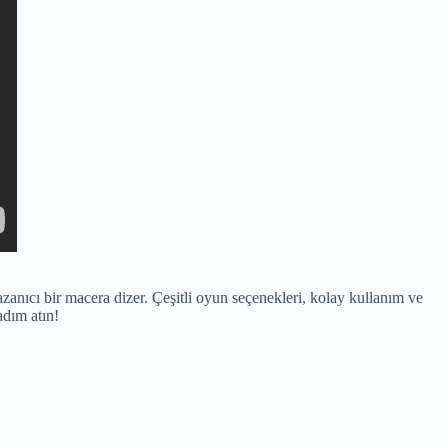
azanıcı bir macera dizer. Çeşitli oyun seçenekleri, kolay kullanım ve
adım atın!